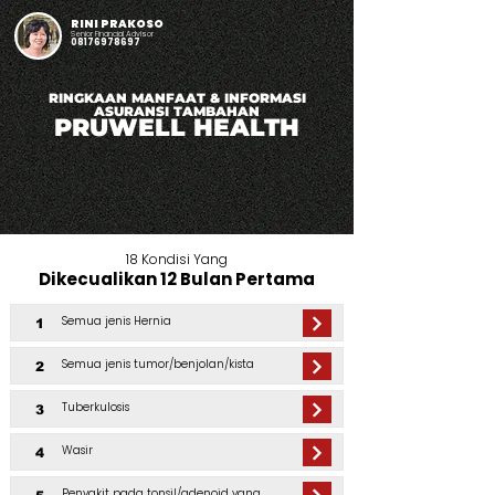
RINI PRAKOSO
Senior Financial Advisor
08176978697
RINGKAAN MANFAAT & INFORMASI
ASURANSI TAMBAHAN
PRUWELL HEALTH
18 Kondisi Yang
Dikecualikan 12 Bulan Pertama
Semua jenis Hernia
1
Semua jenis tumor/benjolan/kista
2
Tuberkulosis
3
Wasir
4
Penyakit pada tonsil/adenoid yang