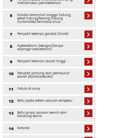
5
memerlukan pembedahan
Kondisi abnormal rongga hidung,
6
sekat hidung/kerang hidung
(turbinates) termasuk sinus
Penyakit kelenjar gondok (tiroid)
7
Hysterektomi (dengan/tanpa
8
salpingo-ooforektomi)
Penyakit tekanan darah tinggi
9
Penyakit jantung dan pembuluh
10
darah (kardiovaskuler)
Fistula di anus
11
Batu pada sistem saluran empedu
12
Batu ginjal, saluran kemih dan
13
kandung kemis
Katarak
14