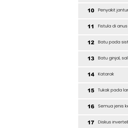
Penyakit jant
10
Fistula di anus
11
Batu pada si
12
Batu ginjal, 
13
Katarak
14
Tukak pada la
15
Semua jenis k
16
Diskus invert
17