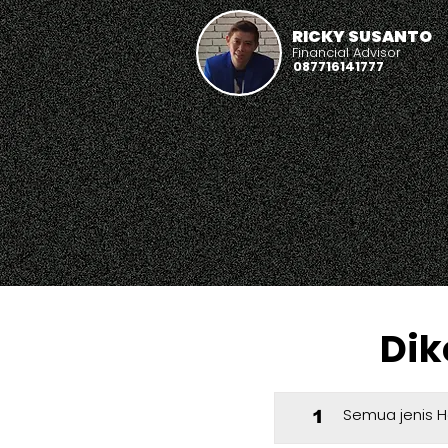
RICKY SUSANTO
Financial Advisor
087716141777
Dik
Semua jenis H
1