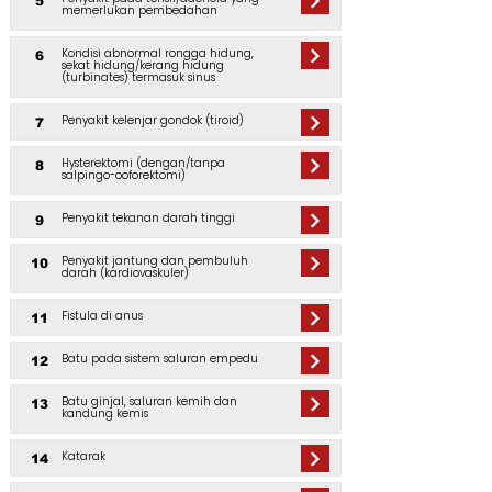
5
memerlukan pembedahan
Kondisi abnormal rongga hidung,
6
sekat hidung/kerang hidung
(turbinates) termasuk sinus
Penyakit kelenjar gondok (tiroid)
7
Hysterektomi (dengan/tanpa
8
salpingo-ooforektomi)
Penyakit tekanan darah tinggi
9
Penyakit jantung dan pembuluh
10
darah (kardiovaskuler)
Fistula di anus
11
Batu pada sistem saluran empedu
12
Batu ginjal, saluran kemih dan
13
kandung kemis
Katarak
14