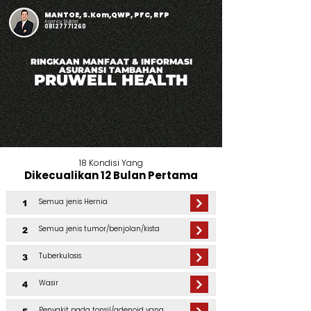
MANTOE, S.Kom,QWP, PFC, RFP
Agency Builder
08127771260
RINGKAAN MANFAAT & INFORMASI
ASURANSI TAMBAHAN
PRUWELL HEALTH
18 Kondisi Yang
Dikecualikan 12 Bulan Pertama
Semua jenis Hernia
1
Semua jenis tumor/benjolan/kista
2
Tuberkulosis
3
Wasir
4
Penyakit pada tonsil/adenoid yang