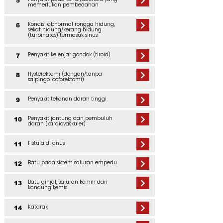
5
memerlukan pembedahan
Kondisi abnormal rongga hidung,
6
sekat hidung/kerang hidung
(turbinates) termasuk sinus
Penyakit kelenjar gondok (tiroid)
7
Hysterektomi (dengan/tanpa
8
salpingo-ooforektomi)
Penyakit tekanan darah tinggi
9
Penyakit jantung dan pembuluh
10
darah (kardiovaskuler)
Fistula di anus
11
Batu pada sistem saluran empedu
12
Batu ginjal, saluran kemih dan
13
kandung kemis
Katarak
14