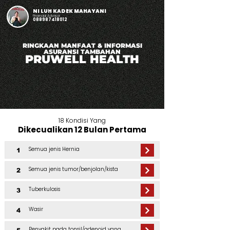
NI LUH KADEK MAHAYANI
Financial Advisor
088987418012
RINGKAAN MANFAAT & INFORMASI
ASURANSI TAMBAHAN
PRUWELL HEALTH
18 Kondisi Yang
Dikecualikan 12 Bulan Pertama
Semua jenis Hernia
1
Semua jenis tumor/benjolan/kista
2
Tuberkulosis
3
Wasir
4
Penyakit pada tonsil/adenoid yang