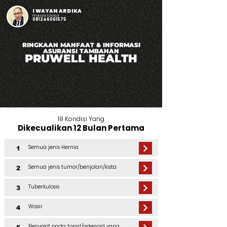
I WAYAN ARDIKA
Financial Advisor
081246061575
RINGKAAN MANFAAT & INFORMASI
ASURANSI TAMBAHAN
PRUWELL HEALTH
18 Kondisi Yang
Dikecualikan 12 Bulan Pertama
Semua jenis Hernia
1
Semua jenis tumor/benjolan/kista
2
Tuberkulosis
3
Wasir
4
Penyakit pada tonsil/adenoid yang