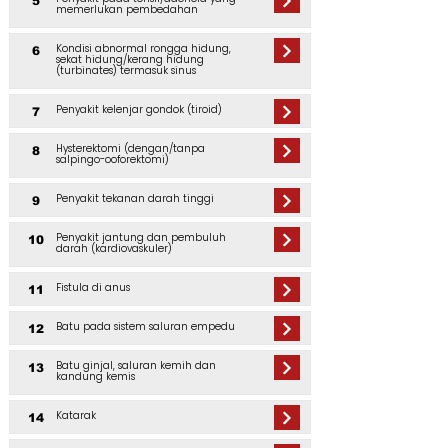
5
memerlukan pembedahan
Kondisi abnormal rongga hidung,
6
sekat hidung/kerang hidung
(turbinates) termasuk sinus
Penyakit kelenjar gondok (tiroid)
7
Hysterektomi (dengan/tanpa
8
salpingo-ooforektomi)
Penyakit tekanan darah tinggi
9
Penyakit jantung dan pembuluh
10
darah (kardiovaskuler)
Fistula di anus
11
Batu pada sistem saluran empedu
12
Batu ginjal, saluran kemih dan
13
kandung kemis
Katarak
14