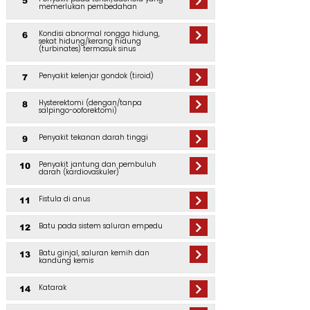
5
memerlukan pembedahan
Kondisi abnormal rongga hidung,
6
sekat hidung/kerang hidung
(turbinates) termasuk sinus
Penyakit kelenjar gondok (tiroid)
7
Hysterektomi (dengan/tanpa
8
salpingo-ooforektomi)
Penyakit tekanan darah tinggi
9
Penyakit jantung dan pembuluh
10
darah (kardiovaskuler)
Fistula di anus
11
Batu pada sistem saluran empedu
12
Batu ginjal, saluran kemih dan
13
kandung kemis
Katarak
14