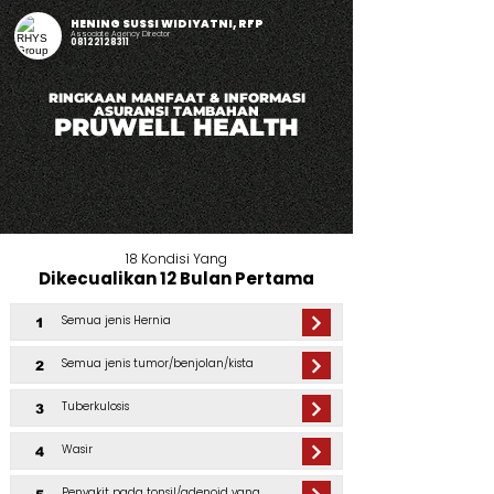
HENING SUSSI WIDIYATNI, RFP
Associate Agency Director
08122128311
RINGKAAN MANFAAT & INFORMASI
ASURANSI TAMBAHAN
PRUWELL HEALTH
18 Kondisi Yang
Dikecualikan 12 Bulan Pertama
Semua jenis Hernia
1
Semua jenis tumor/benjolan/kista
2
Tuberkulosis
3
Wasir
4
Penyakit pada tonsil/adenoid yang