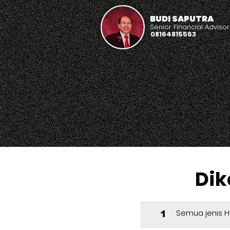
BUDI SAPUTRA
Senior Financial Advisor
08164815563
Dik
Semua jenis H
1