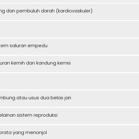
ung dan pembuluh darah (kardiovaskuler)
stem saluran empedu
saluran kemih dan kandung kemis
mbung atau usus dua belas jari
elainan sistem reproduksi
ebrata yang menonjol