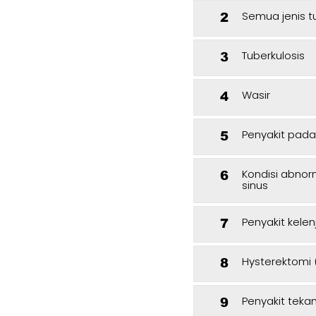
Semua jenis t
2
Tuberkulosis
3
Wasir
4
Penyakit pad
5
Kondisi abnor
6
sinus
Penyakit kelen
7
Hysterektomi
8
Penyakit teka
9