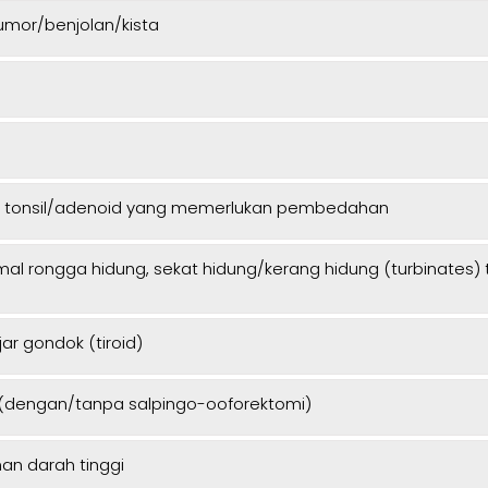
umor/benjolan/kista
a tonsil/adenoid yang memerlukan pembedahan
mal rongga hidung, sekat hidung/kerang hidung (turbinates)
jar gondok (tiroid)
 (dengan/tanpa salpingo-ooforektomi)
nan darah tinggi