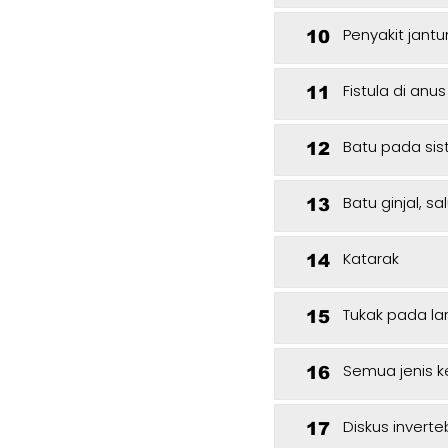
Penyakit jant
10
Fistula di anus
11
Batu pada si
12
Batu ginjal, 
13
Katarak
14
Tukak pada la
15
Semua jenis k
16
Diskus invert
17