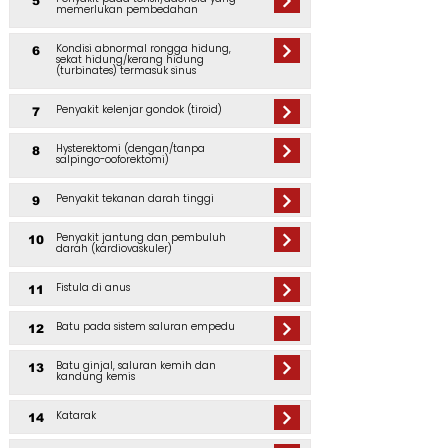
5
memerlukan pembedahan
Kondisi abnormal rongga hidung,
6
sekat hidung/kerang hidung
(turbinates) termasuk sinus
Penyakit kelenjar gondok (tiroid)
7
Hysterektomi (dengan/tanpa
8
salpingo-ooforektomi)
Penyakit tekanan darah tinggi
9
Penyakit jantung dan pembuluh
10
darah (kardiovaskuler)
Fistula di anus
11
Batu pada sistem saluran empedu
12
Batu ginjal, saluran kemih dan
13
kandung kemis
Katarak
14