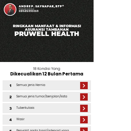
ANDRE P. SAYNAPAR, RFP®
Financial Advisor
081585990369
RINGKAAN MANFAAT & INFORMASI
ASURANSI TAMBAHAN
PRUWELL HEALTH
18 Kondisi Yang
Dikecualikan 12 Bulan Pertama
Semua jenis Hernia
1
Semua jenis tumor/benjolan/kista
2
Tuberkulosis
3
Wasir
4
Penyakit pada tonsil/adenoid yang