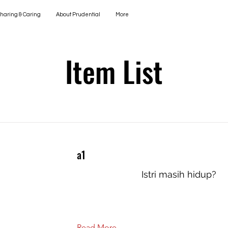
haring & Caring
About Prudential
More
Item List
a1
Istri masih hidup?
Read More