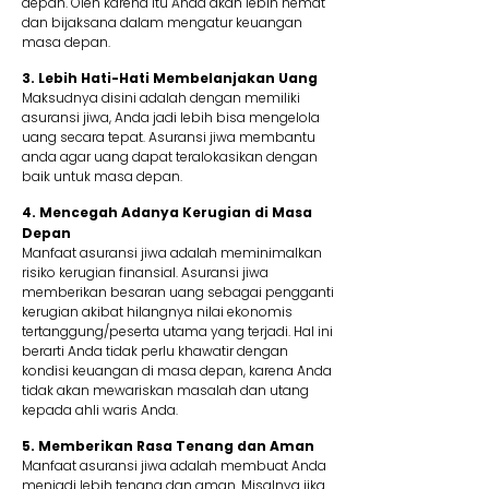
depan. Oleh karena itu Anda akan lebih hemat
dan bijaksana dalam mengatur keuangan
masa depan.
3. Lebih Hati-Hati Membelanjakan Uang
Maksudnya disini adalah dengan memiliki
asuransi jiwa, Anda jadi lebih bisa mengelola
uang secara tepat. Asuransi jiwa membantu
anda agar uang dapat teralokasikan dengan
baik untuk masa depan.
4. Mencegah Adanya Kerugian di Masa
Depan
Manfaat asuransi jiwa adalah meminimalkan
risiko kerugian finansial. Asuransi jiwa
memberikan besaran uang sebagai pengganti
kerugian akibat hilangnya nilai ekonomis
tertanggung/peserta utama yang terjadi. Hal ini
berarti Anda tidak perlu khawatir dengan
kondisi keuangan di masa depan, karena Anda
tidak akan mewariskan masalah dan utang
kepada ahli waris Anda.
5. Memberikan Rasa Tenang dan Aman
Manfaat asuransi jiwa adalah membuat Anda
menjadi lebih tenang dan aman. Misalnya jika