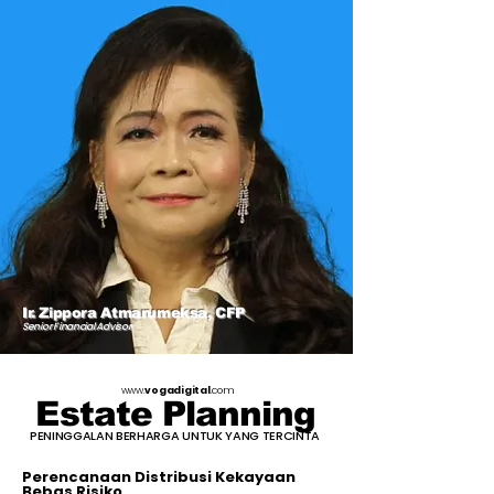
Ir. Zippora Atmarumeksa, CFP
Senior Financial Advisor
www.
vogadigital
.com
Estate Planning
PENINGGALAN BERHARGA UNTUK YANG TERCINTA
Perencanaan Distribusi Kekayaan
Bebas Risiko