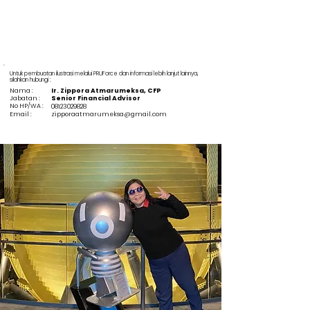
Untuk pembuatan ilustrasi melalui PRUForce dan informasi lebih lanjut lainnya,
silahkan hubungi :
Nama :
Ir. Zippora Atmarumeksa, CFP
Jabatan :
Senior Financial Advisor
No HP/WA :
08123029828
Email :
zipporaatmarumeksa@gmail.com