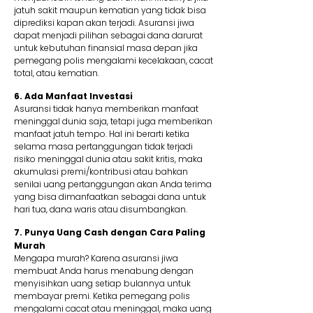
jatuh sakit maupun kematian yang tidak bisa
diprediksi kapan akan terjadi. Asuransi jiwa
dapat menjadi pilihan sebagai dana darurat
untuk kebutuhan finansial masa depan jika
pemegang polis mengalami kecelakaan, cacat
total, atau kematian.
6. Ada Manfaat Investasi
Asuransi tidak hanya memberikan manfaat
meninggal dunia saja, tetapi juga memberikan
manfaat jatuh tempo. Hal ini berarti ketika
selama masa pertanggungan tidak terjadi
risiko meninggal dunia atau sakit kritis, maka
akumulasi premi/kontribusi atau bahkan
senilai uang pertanggungan akan Anda terima
yang bisa dimanfaatkan sebagai dana untuk
hari tua, dana waris atau disumbangkan.
7. Punya Uang Cash dengan Cara Paling
Murah
Mengapa murah? Karena asuransi jiwa
membuat Anda harus menabung dengan
menyisihkan uang setiap bulannya untuk
membayar premi. Ketika pemegang polis
mengalami cacat atau meninggal, maka uang