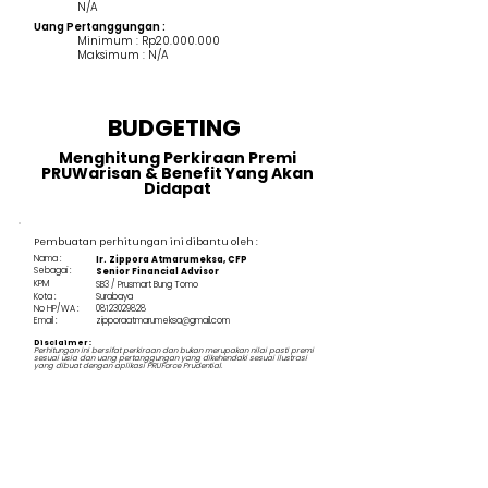
N/A
Uang Pertanggungan :
Minimum : Rp20.000.000
Maksimum : N/A
BUDGETING
Menghitung Perkiraan Premi
PRUWarisan & Benefit Yang Akan
Didapat
Pembuatan perhitungan ini dibantu oleh :
Nama :
Ir. Zippora Atmarumeksa, CFP
Sebagai :
Senior Financial Advisor
KPM
SB3 / Prusmart Bung Tomo
Kota :
Surabaya
No HP/WA :
08123029828
Email :
zipporaatmarumeksa@gmail.com
Disclaimer :
Perhitungan ini bersifat perkiraan dan bukan merupakan nilai pasti premi
sesuai usia dan uang pertanggungan yang dikehendaki sesuai ilustrasi
yang dibuat dengan aplikasi PRUForce Prudential.