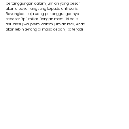
pertanggungan dalam jumlah yang besar
akan dibayar langsung kepada ahli waris.
Bayangkan saja uang pertanggungannya
sebesar Rp 1 miliar. Dengan memiliki polis
asuransi jiwa, premi dalam jumlah kecil, Anda
akan lebih tenang di masa depan jika terjadi
suatu risiko.
8. Membantu Lunasi Utang
Uang pertanggungan bisa dipakai jika Anda
memiliki utang yang mungkin saja belum
terbayar. Contohnya, jika Anda mengajukan
utang dalam jumlah besar seperti KPR, tentu
wajib memiliki asuransi jiwa kredit. Produk ini
membantu pelunasan utang. Jadi Anda tidak
perlu khawatir mewariskan utang kepada ahli
waris Anda kelak.
9. Dana Pendidikan
Selain menyediakan dana pendidikan,
asuransi jiwa juga dapat memberikan rasa
aman dan tenang karena dapat memastikan
target biaya pendidikan anak tercapai. Adanya
jaminan bebas premi/kontribusi dan uang
pertanggungan bisa Anda pakai untuk biaya