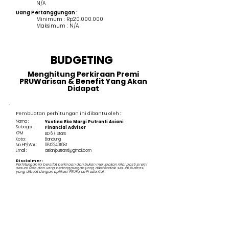
N/A
Uang Pertanggungan :
Minimum : Rp20.000.000
Maksimum : N/A
BUDGETING
Menghitung Perkiraan Premi
PRUWarisan & Benefit Yang Akan
Didapat
Pembuatan perhitungan ini dibantu oleh :
Nama :
Yustina Eko Margi Putranti Asiani
Sebagai :
Financial Advisor
KPM
BD 6 / Stars
Kota :
Bandung
No HP/WA :
08122401681
Email :
asianiputranti@gmail.com
Disclaimer :
Perhitungan ini bersifat perkiraan dan bukan merupakan nilai pasti premi
sesuai usia dan uang pertanggungan yang dikehendaki sesuai ilustrasi
yang dibuat dengan aplikasi PRUForce Prudential.