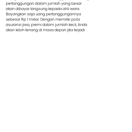
pertanggungan dalam jumlah yang besar
akan dibayar langsung kepada ahli waris.
Bayangkan saja uang pertanggungannya
sebesar Rp 1 miliar. Dengan memiliki polis
asuransi jiwa, premi dalam jumlah kecil, Anda
akan lebih tenang di masa depan jika terjadi
suatu risiko.
8. Membantu Lunasi Utang
Uang pertanggungan bisa dipakai jika Anda
memiliki utang yang mungkin saja belum
terbayar. Contohnya, jika Anda mengajukan
utang dalam jumlah besar seperti KPR, tentu
wajib memiliki asuransi jiwa kredit. Produk ini
membantu pelunasan utang. Jadi Anda tidak
perlu khawatir mewariskan utang kepada ahli
waris Anda kelak.
9. Dana Pendidikan
Selain menyediakan dana pendidikan,
asuransi jiwa juga dapat memberikan rasa
aman dan tenang karena dapat memastikan
target biaya pendidikan anak tercapai. Adanya
jaminan bebas premi/kontribusi dan uang
pertanggungan bisa Anda pakai untuk biaya