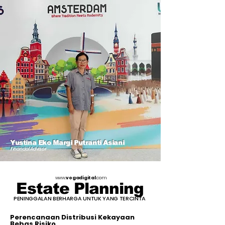
Yustina Eko Margi Putranti Asiani
Financial Advisor
www.
vogadigital
.com
Estate Planning
PENINGGALAN BERHARGA UNTUK YANG TERCINTA
Perencanaan Distribusi Kekayaan
Bebas Risiko