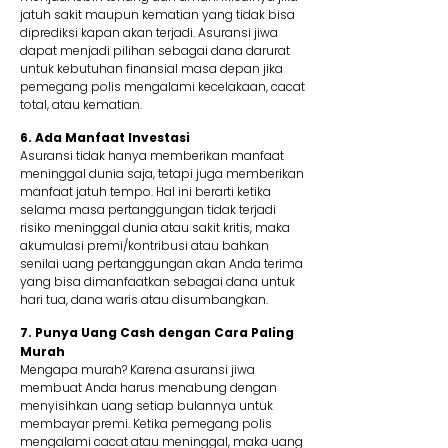
jatuh sakit maupun kematian yang tidak bisa
diprediksi kapan akan terjadi. Asuransi jiwa
dapat menjadi pilihan sebagai dana darurat
untuk kebutuhan finansial masa depan jika
pemegang polis mengalami kecelakaan, cacat
total, atau kematian.
6. Ada Manfaat Investasi
Asuransi tidak hanya memberikan manfaat
meninggal dunia saja, tetapi juga memberikan
manfaat jatuh tempo. Hal ini berarti ketika
selama masa pertanggungan tidak terjadi
risiko meninggal dunia atau sakit kritis, maka
akumulasi premi/kontribusi atau bahkan
senilai uang pertanggungan akan Anda terima
yang bisa dimanfaatkan sebagai dana untuk
hari tua, dana waris atau disumbangkan.
7. Punya Uang Cash dengan Cara Paling
Murah
Mengapa murah? Karena asuransi jiwa
membuat Anda harus menabung dengan
menyisihkan uang setiap bulannya untuk
membayar premi. Ketika pemegang polis
mengalami cacat atau meninggal, maka uang