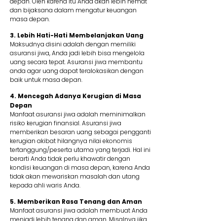
depan. Oleh karena itu Anda akan lebih hemat
dan bijaksana dalam mengatur keuangan
masa depan.
3. Lebih Hati-Hati Membelanjakan Uang
Maksudnya disini adalah dengan memiliki
asuransi jiwa, Anda jadi lebih bisa mengelola
uang secara tepat. Asuransi jiwa membantu
anda agar uang dapat teralokasikan dengan
baik untuk masa depan.
4. Mencegah Adanya Kerugian di Masa
Depan
Manfaat asuransi jiwa adalah meminimalkan
risiko kerugian finansial. Asuransi jiwa
memberikan besaran uang sebagai pengganti
kerugian akibat hilangnya nilai ekonomis
tertanggung/peserta utama yang terjadi. Hal ini
berarti Anda tidak perlu khawatir dengan
kondisi keuangan di masa depan, karena Anda
tidak akan mewariskan masalah dan utang
kepada ahli waris Anda.
5. Memberikan Rasa Tenang dan Aman
Manfaat asuransi jiwa adalah membuat Anda
menjadi lebih tenang dan aman. Misalnya jika