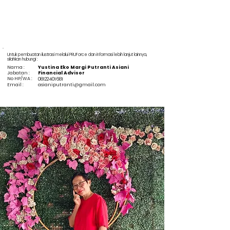
Untuk pembuatan ilustrasi melalui PRUForce dan informasi lebih lanjut lainnya,
silahkan hubungi :
Nama :
Yustina Eko Margi Putranti Asiani
Jabatan :
Financial Advisor
No HP/WA :
08122401681
Email :
asianiputranti@gmail.com