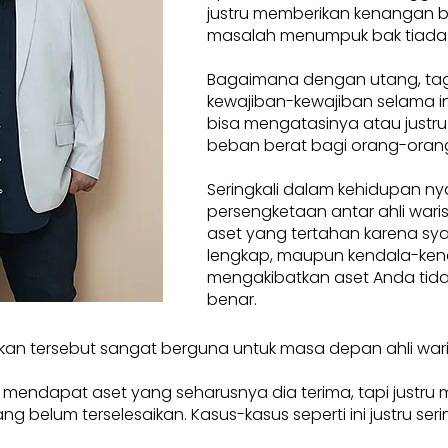
justru memberikan kenangan 
masalah menumpuk bak tiada
Bagaimana dengan utang, tag
kewajiban-kewajiban selama ini
bisa mengatasinya atau justru
beban berat bagi orang-orang
Seringkali dalam kehidupan ny
persengketaan antar ahli waris.
aset yang tertahan karena sya
lengkap, maupun kendala-ken
mengakibatkan aset Anda tidak
benar.
kan tersebut sangat berguna untuk masa depan ahli war
a mendapat aset yang seharusnya dia terima, tapi justru
elum terselesaikan. Kasus-kasus seperti ini justru seringkal