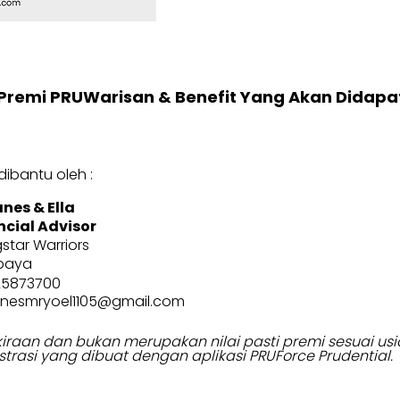
Premi PRUWarisan & Benefit Yang Akan Didapa
ibantu oleh :
nes & Ella
ncial Advisor
gstar Warriors
baya
25873700
nesmryoel1105@gmail.com
erkiraan dan bukan merupakan nilai pasti premi sesuai 
strasi yang dibuat dengan aplikasi PRUForce Prudential.