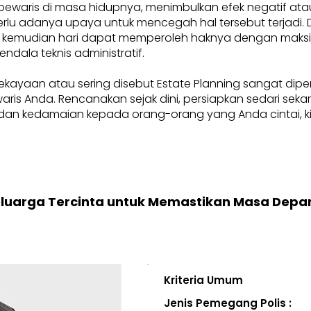
pewaris di masa hidupnya, menimbulkan efek negatif at
, perlu adanya upaya untuk mencegah hal tersebut terjadi
 kemudian hari dapat memperoleh haknya dengan maksima
endala teknis administratif.
ekayaan atau sering disebut Estate Planning sangat dip
i waris Anda. Rencanakan sejak dini, persiapkan sedari se
an kedamaian kepada orang-orang yang Anda cintai, kini
eluarga Tercinta untuk Memastikan Masa Depa
Kriteria Umum
Jenis Pemegang Polis :