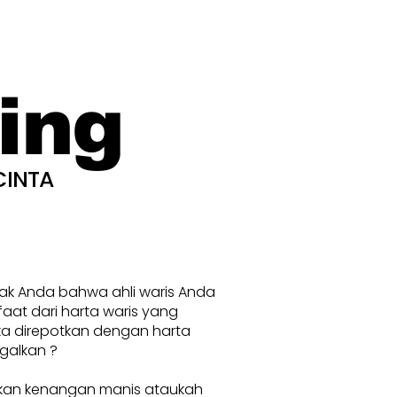
ing
CINTA
nak Anda bahwa ahli waris Anda
at dari harta waris yang
ka direpotkan dengan harta
galkan ?
kan kenangan manis ataukah