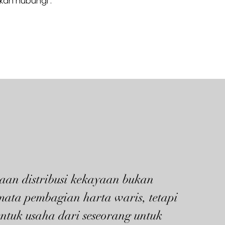
hkan hubungi :
aan distribusi kekayaan bukan
mata pembagian harta waris, tetapi
ntuk usaha dari seseorang untuk