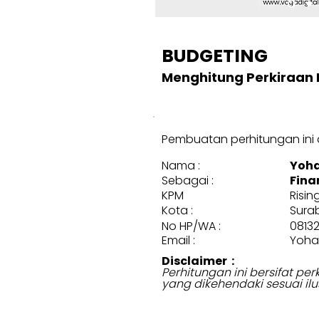
BUDGETING
Menghitung Perkiraan 
Pembuatan perhitungan ini d
Nama :
Yoha
Sebagai :
Fina
KPM
Risin
Kota :
Sura
No HP/WA :
0813
Email :
Yoha
Disclaimer :
Perhitungan ini bersifat p
yang dikehendaki sesuai ilu