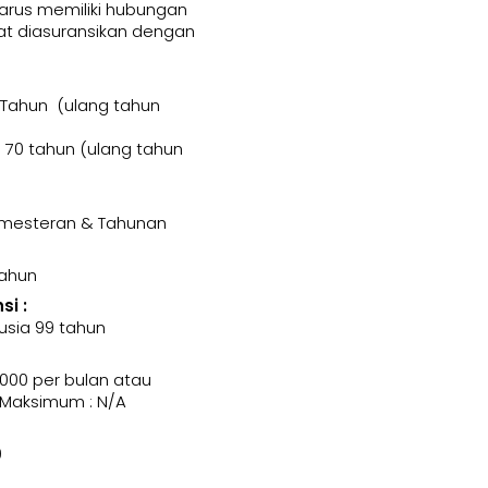
harus memiliki hubungan
t diasuransikan dengan
 Tahun (ulang tahun
70 tahun (ulang tahun
Semesteran & Tahunan
Tahun
i :
usia 99 tahun
000 per bulan atau
 Maksimum : N/A
0