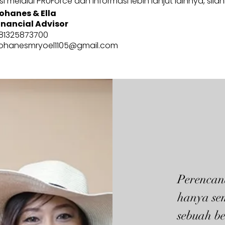
 melalui PRUForce dan informasi lebih lanjut lainnya, sila
ohanes & Ella
inancial Advisor
81325873700
ohanesmryoel1105@gmail.com
Perencan
hanya se
sebuah be