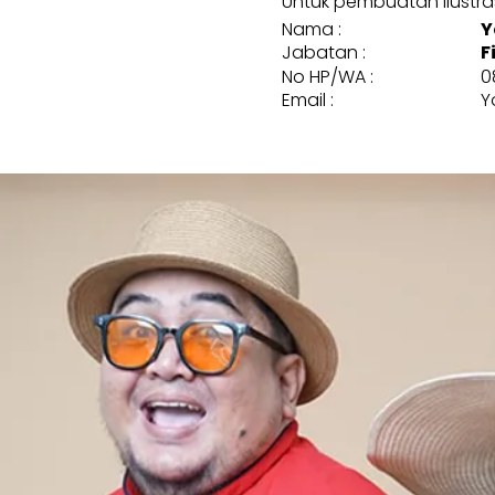
Untuk pembuatan ilustrasi
Nama :
Y
Jabatan :
F
No HP/WA :
0
Email :
Y