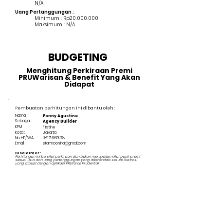
N/A
Uang Pertanggungan :
Minimum : Rp20.000.000
Maksimum : N/A
BUDGETING
Menghitung Perkiraan Premi
PRUWarisan & Benefit Yang Akan
Didapat
Pembuatan perhitungan ini dibantu oleh :
Nama :
Fonny Agustine
Sebagai :
Agency Builder
KPM
Firstline
Kota :
Jakarta
No HP/WA :
08179185678
Email :
starmoonina@gmail.com
Disclaimer :
Perhitungan ini bersifat perkiraan dan bukan merupakan nilai pasti premi
sesuai usia dan uang pertanggungan yang dikehendaki sesuai ilustrasi
yang dibuat dengan aplikasi PRUForce Prudential.