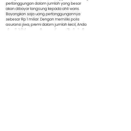
pertanggungan dalam jumlah yang besar
akan dibayar langsung kepada ahli waris.
Bayangkan saja uang pertanggungannya
sebesar Rp 1 miliar. Dengan memiliki polis
asuransi jiwa, premi dalam jumlah kecil, Anda
akan lebih tenang di masa depan jika terjadi
suatu risiko.
8. Membantu Lunasi Utang
Uang pertanggungan bisa dipakai jika Anda
memiliki utang yang mungkin saja belum
terbayar. Contohnya, jika Anda mengajukan
utang dalam jumlah besar seperti KPR, tentu
wajib memiliki asuransi jiwa kredit. Produk ini
membantu pelunasan utang. Jadi Anda tidak
perlu khawatir mewariskan utang kepada ahli
waris Anda kelak.
9. Dana Pendidikan
Selain menyediakan dana pendidikan,
asuransi jiwa juga dapat memberikan rasa
aman dan tenang karena dapat memastikan
target biaya pendidikan anak tercapai. Adanya
jaminan bebas premi/kontribusi dan uang
pertanggungan bisa Anda pakai untuk biaya