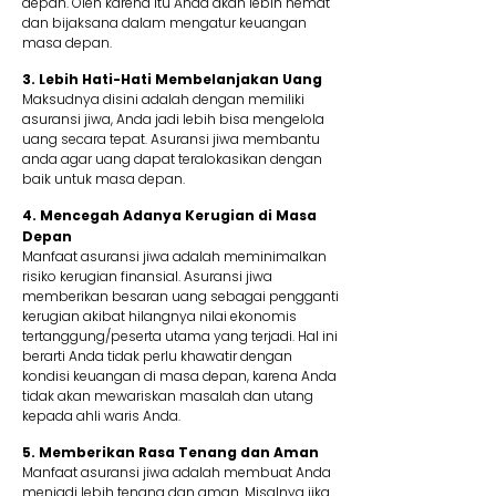
depan. Oleh karena itu Anda akan lebih hemat
dan bijaksana dalam mengatur keuangan
masa depan.
3. Lebih Hati-Hati Membelanjakan Uang
Maksudnya disini adalah dengan memiliki
asuransi jiwa, Anda jadi lebih bisa mengelola
uang secara tepat. Asuransi jiwa membantu
anda agar uang dapat teralokasikan dengan
baik untuk masa depan.
4. Mencegah Adanya Kerugian di Masa
Depan
Manfaat asuransi jiwa adalah meminimalkan
risiko kerugian finansial. Asuransi jiwa
memberikan besaran uang sebagai pengganti
kerugian akibat hilangnya nilai ekonomis
tertanggung/peserta utama yang terjadi. Hal ini
berarti Anda tidak perlu khawatir dengan
kondisi keuangan di masa depan, karena Anda
tidak akan mewariskan masalah dan utang
kepada ahli waris Anda.
5. Memberikan Rasa Tenang dan Aman
Manfaat asuransi jiwa adalah membuat Anda
menjadi lebih tenang dan aman. Misalnya jika