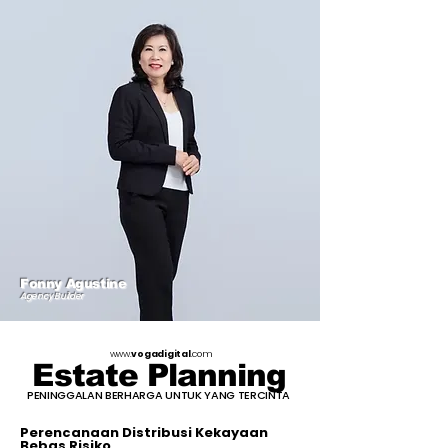
Fonny Agustine
Agency Builder
www.
vogadigital
.com
Estate Planning
PENINGGALAN BERHARGA UNTUK YANG TERCINTA
Perencanaan Distribusi Kekayaan
Bebas Risiko