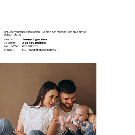
Untuk pembuatan ilustrasi melalui PRUForce dan informasi lebih lanjut lainnya,
silahkan hubungi :
Nama :
Fonny Agustine
Jabatan :
Agency Builder
No HP/WA :
08179185678
Email :
starmoonina@gmail.com