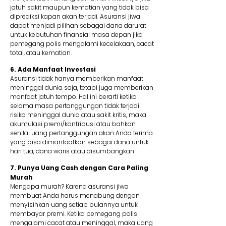
jatuh sakit maupun kematian yang tidak bisa
diprediksi kapan akan terjadi. Asuransi jiwa
dapat menjadi pilihan sebagai dana darurat
untuk kebutuhan finansial masa depan jika
pemegang polis mengalami kecelakaan, cacat
total, atau kematian.
6. Ada Manfaat Investasi
Asuransi tidak hanya memberikan manfaat
meninggal dunia saja, tetapi juga memberikan
manfaat jatuh tempo. Hal ini berarti ketika
selama masa pertanggungan tidak terjadi
risiko meninggal dunia atau sakit kritis, maka
akumulasi premi/kontribusi atau bahkan
senilai uang pertanggungan akan Anda terima
yang bisa dimanfaatkan sebagai dana untuk
hari tua, dana waris atau disumbangkan.
7. Punya Uang Cash dengan Cara Paling
Murah
Mengapa murah? Karena asuransi jiwa
membuat Anda harus menabung dengan
menyisihkan uang setiap bulannya untuk
membayar premi. Ketika pemegang polis
mengalami cacat atau meninggal, maka uang