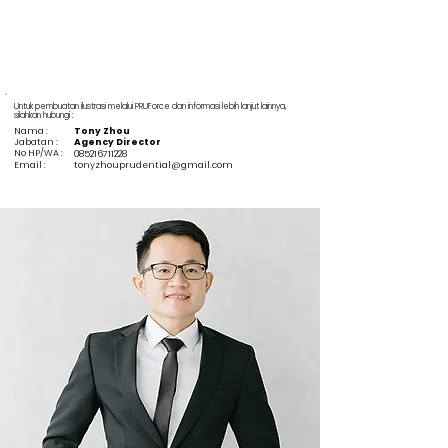
Untuk pembuatan ilustrasi melalui PRUForce dan informasi lebih lanjut lainnya,
silahkan hubungi :
Nama :
Tony Zhou
Jabatan :
Agency Director
No HP/WA :
085216711228
Email :
tonyzhouprudential@gmail.com