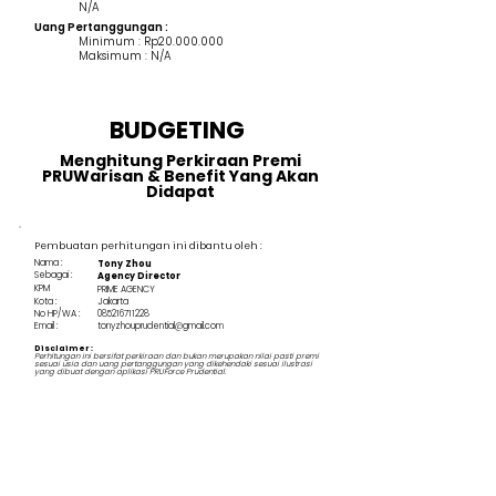
N/A
Uang Pertanggungan :
Minimum : Rp20.000.000
Maksimum : N/A
BUDGETING
Menghitung Perkiraan Premi
PRUWarisan & Benefit Yang Akan
Didapat
Pembuatan perhitungan ini dibantu oleh :
Nama :
Tony Zhou
Sebagai :
Agency Director
KPM
PRIME AGENCY
Kota :
Jakarta
No HP/WA :
085216711228
Email :
tonyzhouprudential@gmail.com
Disclaimer :
Perhitungan ini bersifat perkiraan dan bukan merupakan nilai pasti premi
sesuai usia dan uang pertanggungan yang dikehendaki sesuai ilustrasi
yang dibuat dengan aplikasi PRUForce Prudential.