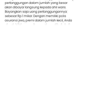
pertanggungan dalam jumlah yang besar
akan dibayar langsung kepada ahli waris.
Bayangkan saja uang pertanggungannya
sebesar Rp 1 miliar. Dengan memiliki polis
asuransi jiwa, premi dalam jumlah kecil, Anda
akan lebih tenang di masa depan jika terjadi
suatu risiko.
8. Membantu Lunasi Utang
Uang pertanggungan bisa dipakai jika Anda
memiliki utang yang mungkin saja belum
terbayar. Contohnya, jika Anda mengajukan
utang dalam jumlah besar seperti KPR, tentu
wajib memiliki asuransi jiwa kredit. Produk ini
membantu pelunasan utang. Jadi Anda tidak
perlu khawatir mewariskan utang kepada ahli
waris Anda kelak.
9. Dana Pendidikan
Selain menyediakan dana pendidikan,
asuransi jiwa juga dapat memberikan rasa
aman dan tenang karena dapat memastikan
target biaya pendidikan anak tercapai. Adanya
jaminan bebas premi/kontribusi dan uang
pertanggungan bisa Anda pakai untuk biaya