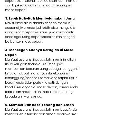
depan. Oleh karena itu Anda akan lebih hemat
dan bijaksana dalam mengatur keuangan
masa depan.
3. Lebih Hati-Hati Membelanjakan Uang
Maksudnya disini adalah dengan memiliki
asuransi jiwa, Anda jadi lebih bisa mengelola
uang secara tepat. Asuransi jiwa membantu
anda agar uang dapat teralokasikan dengan
baik untuk masa depan.
4. Mencegah Adanya Kerugian di Masa
Depan
Manfaat asuransi jiwa adalah meminimalkan
risiko kerugian finansial. Asuransi jiwa
memberikan besaran uang sebagai pengganti
kerugian akibat hilangnya nilai ekonomis
tertanggung/peserta utama yang terjadi. Hal ini
berarti Anda tidak perlu khawatir dengan
kondisi keuangan di masa depan, karena Anda
tidak akan mewariskan masalah dan utang
kepada ahli waris Anda.
5. Memberikan Rasa Tenang dan Aman
Manfaat asuransi jiwa adalah membuat Anda
menjadi lebih tenang dan aman. Misalnya jika