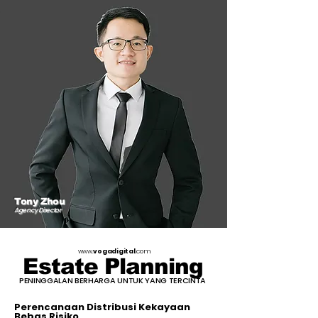
Tony Zhou
Agency Director
www.
vogadigital
.com
Estate Planning
PENINGGALAN BERHARGA UNTUK YANG TERCINTA
Perencanaan Distribusi Kekayaan
Bebas Risiko