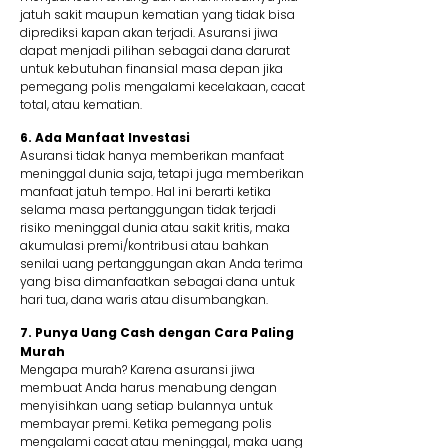
jatuh sakit maupun kematian yang tidak bisa
diprediksi kapan akan terjadi. Asuransi jiwa
dapat menjadi pilihan sebagai dana darurat
untuk kebutuhan finansial masa depan jika
pemegang polis mengalami kecelakaan, cacat
total, atau kematian.
6. Ada Manfaat Investasi
Asuransi tidak hanya memberikan manfaat
meninggal dunia saja, tetapi juga memberikan
manfaat jatuh tempo. Hal ini berarti ketika
selama masa pertanggungan tidak terjadi
risiko meninggal dunia atau sakit kritis, maka
akumulasi premi/kontribusi atau bahkan
senilai uang pertanggungan akan Anda terima
yang bisa dimanfaatkan sebagai dana untuk
hari tua, dana waris atau disumbangkan.
7. Punya Uang Cash dengan Cara Paling
Murah
Mengapa murah? Karena asuransi jiwa
membuat Anda harus menabung dengan
menyisihkan uang setiap bulannya untuk
membayar premi. Ketika pemegang polis
mengalami cacat atau meninggal, maka uang