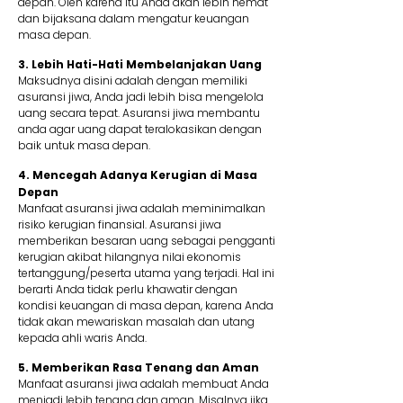
depan. Oleh karena itu Anda akan lebih hemat
dan bijaksana dalam mengatur keuangan
masa depan.
3. Lebih Hati-Hati Membelanjakan Uang
Maksudnya disini adalah dengan memiliki
asuransi jiwa, Anda jadi lebih bisa mengelola
uang secara tepat. Asuransi jiwa membantu
anda agar uang dapat teralokasikan dengan
baik untuk masa depan.
4. Mencegah Adanya Kerugian di Masa
Depan
Manfaat asuransi jiwa adalah meminimalkan
risiko kerugian finansial. Asuransi jiwa
memberikan besaran uang sebagai pengganti
kerugian akibat hilangnya nilai ekonomis
tertanggung/peserta utama yang terjadi. Hal ini
berarti Anda tidak perlu khawatir dengan
kondisi keuangan di masa depan, karena Anda
tidak akan mewariskan masalah dan utang
kepada ahli waris Anda.
5. Memberikan Rasa Tenang dan Aman
Manfaat asuransi jiwa adalah membuat Anda
menjadi lebih tenang dan aman. Misalnya jika