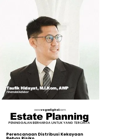
Taufik Hidayat, M.I.Kom, AWP
Financial Advisor
www.
vogadigital
.com
Estate Planning
PENINGGALAN BERHARGA UNTUK YANG TERCINTA
Perencanaan Distribusi Kekayaan
Bebas Risiko