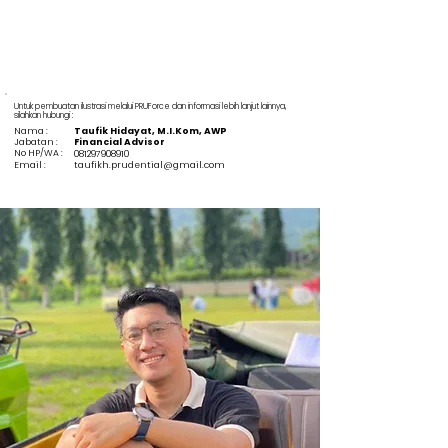
Untuk pembuatan ilustrasi melalui PRUForce dan informasi lebih lanjut lainnya,
silahkan hubungi :
Nama :
Taufik Hidayat, M.I.Kom, AWP
Jabatan :
Financial Advisor
No HP/WA :
081297908910
Email :
taufikh.prudential@gmail.com