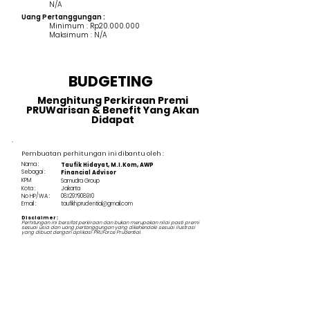
N/A
Uang Pertanggungan :
Minimum : Rp20.000.000
Maksimum : N/A
BUDGETING
Menghitung Perkiraan Premi
PRUWarisan & Benefit Yang Akan
Didapat
Pembuatan perhitungan ini dibantu oleh :
Nama :
Taufik Hidayat, M.I.Kom, AWP
Sebagai :
Financial Advisor
KPM
Samudra Group
Kota :
Jakarta
No HP/WA :
081297908910
Email :
taufikh.prudential@gmail.com
Disclaimer :
Perhitungan ini bersifat perkiraan dan bukan merupakan nilai pasti premi
sesuai usia dan uang pertanggungan yang dikehendaki sesuai ilustrasi
yang dibuat dengan aplikasi PRUForce Prudential.