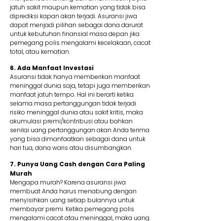
jatuh sakit maupun kematian yang tidak bisa
diprediksi kapan akan terjadi. Asuransi jiwa
dapat menjadi pilihan sebagai dana darurat
untuk kebutuhan finansial masa depan jika
pemegang polis mengalami kecelakaan, cacat
total, atau kematian.
6. Ada Manfaat Investasi
Asuransi tidak hanya memberikan manfaat
meninggal dunia saja, tetapi juga memberikan
manfaat jatuh tempo. Hal ini berarti ketika
selama masa pertanggungan tidak terjadi
risiko meninggal dunia atau sakit kritis, maka
akumulasi premi/kontribusi atau bahkan
senilai uang pertanggungan akan Anda terima
yang bisa dimanfaatkan sebagai dana untuk
hari tua, dana waris atau disumbangkan.
7. Punya Uang Cash dengan Cara Paling
Murah
Mengapa murah? Karena asuransi jiwa
membuat Anda harus menabung dengan
menyisihkan uang setiap bulannya untuk
membayar premi. Ketika pemegang polis
mengalami cacat atau meninggal, maka uang