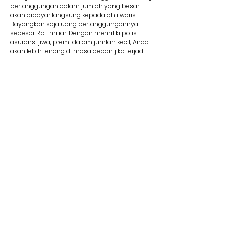
pertanggungan dalam jumlah yang besar
akan dibayar langsung kepada ahli waris.
Bayangkan saja uang pertanggungannya
sebesar Rp 1 miliar. Dengan memiliki polis
asuransi jiwa, premi dalam jumlah kecil, Anda
akan lebih tenang di masa depan jika terjadi
suatu risiko.
8. Membantu Lunasi Utang
Uang pertanggungan bisa dipakai jika Anda
memiliki utang yang mungkin saja belum
terbayar. Contohnya, jika Anda mengajukan
utang dalam jumlah besar seperti KPR, tentu
wajib memiliki asuransi jiwa kredit. Produk ini
membantu pelunasan utang. Jadi Anda tidak
perlu khawatir mewariskan utang kepada ahli
waris Anda kelak.
9. Dana Pendidikan
Selain menyediakan dana pendidikan,
asuransi jiwa juga dapat memberikan rasa
aman dan tenang karena dapat memastikan
target biaya pendidikan anak tercapai. Adanya
jaminan bebas premi/kontribusi dan uang
pertanggungan bisa Anda pakai untuk biaya