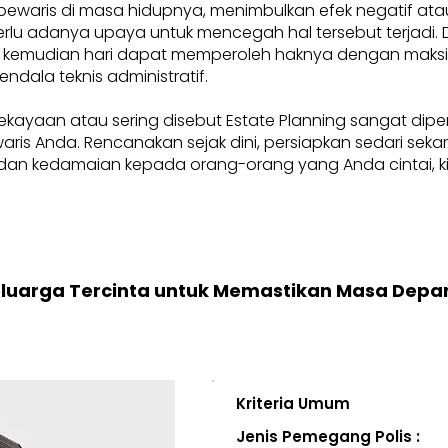
pewaris di masa hidupnya, menimbulkan efek negatif at
, perlu adanya upaya untuk mencegah hal tersebut terjadi
 kemudian hari dapat memperoleh haknya dengan maksima
endala teknis administratif.
ekayaan atau sering disebut Estate Planning sangat dip
i waris Anda. Rencanakan sejak dini, persiapkan sedari se
an kedamaian kepada orang-orang yang Anda cintai, kini
eluarga Tercinta untuk Memastikan Masa Depa
Kriteria Umum
Jenis Pemegang Polis :