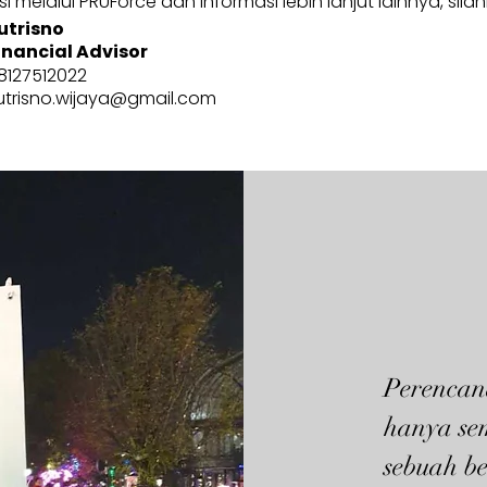
 melalui PRUForce dan informasi lebih lanjut lainnya, sila
utrisno
inancial Advisor
8127512022
utrisno.wijaya@gmail.com
Perencan
hanya se
sebuah be