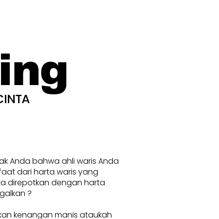
ing
CINTA
nak Anda bahwa ahli waris Anda
at dari harta waris yang
ka direpotkan dengan harta
galkan ?
kan kenangan manis ataukah