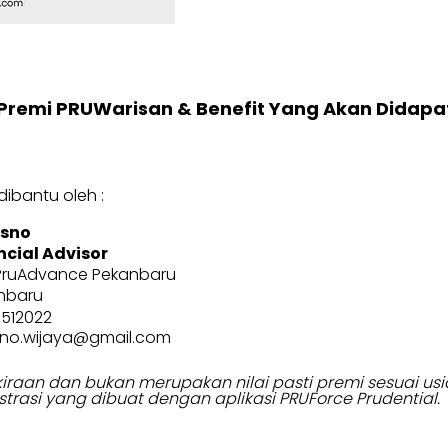
Premi PRUWarisan & Benefit Yang Akan Didapa
ibantu oleh :
isno
ncial Advisor
PruAdvance Pekanbaru
nbaru
7512022
isno.wijaya@gmail.com
erkiraan dan bukan merupakan nilai pasti premi sesuai 
strasi yang dibuat dengan aplikasi PRUForce Prudential.