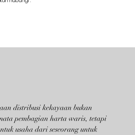
hkan hubungi :
aan distribusi kekayaan bukan
mata pembagian harta waris, tetapi
ntuk usaha dari seseorang untuk