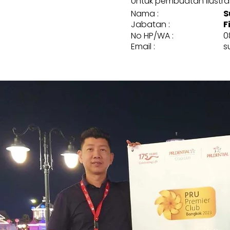
Untuk pembuatan ilustrasi
Nama :
S
Jabatan :
F
No HP/WA :
0
Email :
s