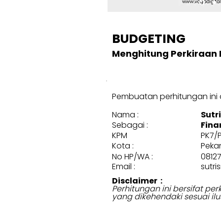
BUDGETING
Menghitung Perkiraan 
Pembuatan perhitungan ini d
Nama :
Sutr
Sebagai :
Fina
KPM
PK7/
Kota :
Peka
No HP/WA :
0812
Email :
sutr
Disclaimer :
Perhitungan ini bersifat p
yang dikehendaki sesuai ilu