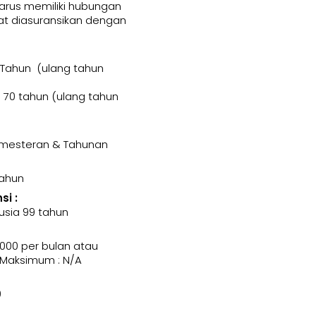
harus memiliki hubungan
t diasuransikan dengan
 Tahun (ulang tahun
70 tahun (ulang tahun
Semesteran & Tahunan
Tahun
i :
usia 99 tahun
000 per bulan atau
 Maksimum : N/A
0