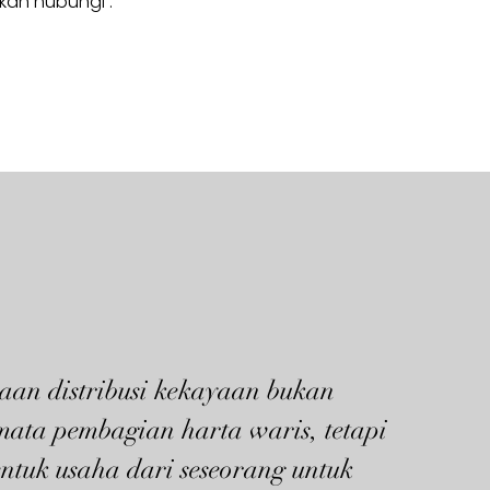
hkan hubungi :
aan distribusi kekayaan bukan
mata pembagian harta waris, tetapi
ntuk usaha dari seseorang untuk