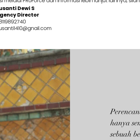
 melalui PRUForce dan informasi lebih lanjut lainnya, sila
usanti Dewi S
gency Director
8119892740
usanti1410@gnail.com
Perencan
hanya se
sebuah be