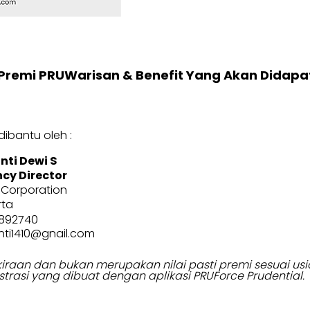
Premi PRUWarisan & Benefit Yang Akan Didapa
ibantu oleh :
nti Dewi S
cy Director
 Corporation
rta
9892740
nti1410@gnail.com
erkiraan dan bukan merupakan nilai pasti premi sesuai 
strasi yang dibuat dengan aplikasi PRUForce Prudential.