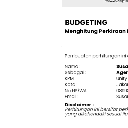
BUDGETING
Menghitung Perkiraan 
Pembuatan perhitungan ini d
Nama :
Susa
Sebagai :
Agen
KPM
Unity
Kota :
Jaka
No HP/WA :
0811
Email :
Susa
Disclaimer :
Perhitungan ini bersifat p
yang dikehendaki sesuai ilu