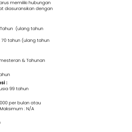
harus memiliki hubungan
t diasuransikan dengan
 Tahun (ulang tahun
70 tahun (ulang tahun
Semesteran & Tahunan
Tahun
i :
usia 99 tahun
000 per bulan atau
 Maksimum : N/A
0