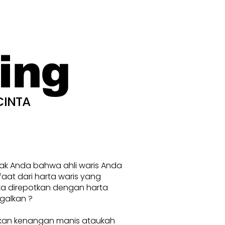
ing
CINTA
nak Anda bahwa ahli waris Anda
at dari harta waris yang
ka direpotkan dengan harta
galkan ?
kan kenangan manis ataukah