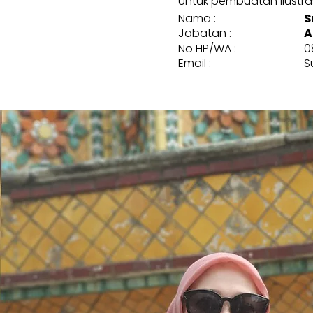
Untuk pembuatan ilustrasi
Nama :
S
Jabatan :
A
No HP/WA :
0
Email :
S