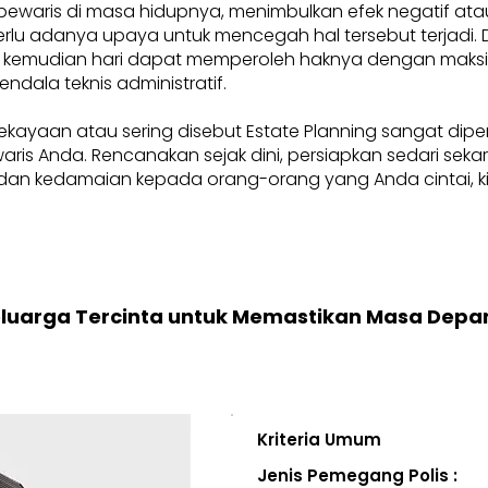
pewaris di masa hidupnya, menimbulkan efek negatif at
, perlu adanya upaya untuk mencegah hal tersebut terjadi
 kemudian hari dapat memperoleh haknya dengan maksima
endala teknis administratif.
ekayaan atau sering disebut Estate Planning sangat dip
i waris Anda. Rencanakan sejak dini, persiapkan sedari se
an kedamaian kepada orang-orang yang Anda cintai, kini
eluarga Tercinta untuk Memastikan Masa Depa
Kriteria Umum
Jenis Pemegang Polis :