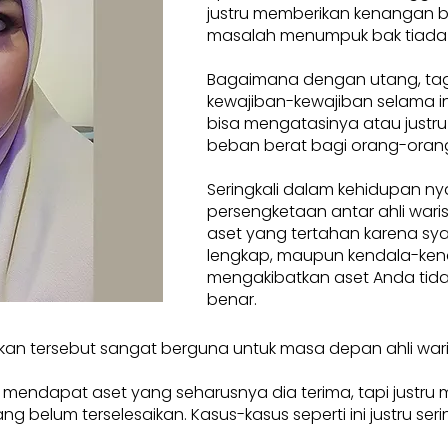
justru memberikan kenangan 
masalah menumpuk bak tiada
Bagaimana dengan utang, tag
kewajiban-kewajiban selama ini
bisa mengatasinya atau justru
beban berat bagi orang-orang
Seringkali dalam kehidupan ny
persengketaan antar ahli waris.
aset yang tertahan karena sya
lengkap, maupun kendala-ken
mengakibatkan aset Anda tidak
benar.
kan tersebut sangat berguna untuk masa depan ahli war
a mendapat aset yang seharusnya dia terima, tapi justru
elum terselesaikan. Kasus-kasus seperti ini justru seringkal