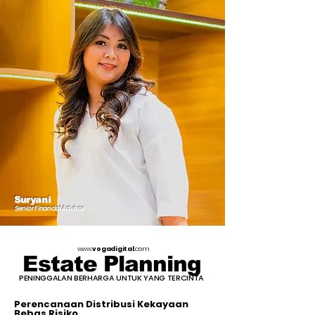
Suryani
Senior Financial Advisor
www.
vogadigital
.com
Estate Planning
PENINGGALAN BERHARGA UNTUK YANG TERCINTA
Perencanaan Distribusi Kekayaan
Bebas Risiko