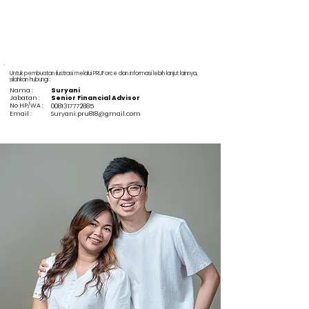
Untuk pembuatan ilustrasi melalui PRUForce dan informasi lebih lanjut lainnya,
silahkan hubungi :
Nama :
Suryani
Jabatan :
Senior Financial Advisor
No HP/WA :
0081317772885
Email :
Suryani.pru818@gmail.com