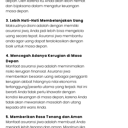
depan. Oleh karena itu Anda akan lebih hemat
dan bijaksana dalam mengatur keuangan
masa depan.
3. Lebih Hati-Hati Membelanjakan Uang
Maksudnya disini adalah dengan memiliki
asuransi jiwa, Anda jadi lebih bisa mengelola
uang secara tepat. Asuransi jiwa membantu
anda agar uang dapat teralokasikan dengan
baik untuk masa depan.
4. Mencegah Adanya Kerugian di Masa
Depan
Manfaat asuransi jiwa adalah meminimalkan
risiko kerugian finansial. Asuransi jiwa
memberikan besaran uang sebagai pengganti
kerugian akibat hilangnya nilai ekonomis
tertanggung/peserta utama yang terjadi. Hal ini
berarti Anda tidak perlu khawatir dengan
kondisi keuangan di masa depan, karena Anda
tidak akan mewariskan masalah dan utang
kepada ahli waris Anda.
5. Memberikan Rasa Tenang dan Aman
Manfaat asuransi jiwa adalah membuat Anda
menjadi lebih tenang dan aman. Misalnya jika