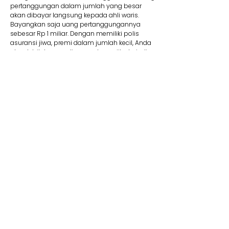
pertanggungan dalam jumlah yang besar
akan dibayar langsung kepada ahli waris.
Bayangkan saja uang pertanggungannya
sebesar Rp 1 miliar. Dengan memiliki polis
asuransi jiwa, premi dalam jumlah kecil, Anda
akan lebih tenang di masa depan jika terjadi
suatu risiko.
8. Membantu Lunasi Utang
Uang pertanggungan bisa dipakai jika Anda
memiliki utang yang mungkin saja belum
terbayar. Contohnya, jika Anda mengajukan
utang dalam jumlah besar seperti KPR, tentu
wajib memiliki asuransi jiwa kredit. Produk ini
membantu pelunasan utang. Jadi Anda tidak
perlu khawatir mewariskan utang kepada ahli
waris Anda kelak.
9. Dana Pendidikan
Selain menyediakan dana pendidikan,
asuransi jiwa juga dapat memberikan rasa
aman dan tenang karena dapat memastikan
target biaya pendidikan anak tercapai. Adanya
jaminan bebas premi/kontribusi dan uang
pertanggungan bisa Anda pakai untuk biaya