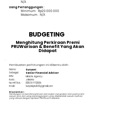
N/A
Uang Pertanggungan :
Minimum : Rp20.000.000
Maksimum : N/A
BUDGETING
Menghitung Perkiraan Premi
PRUWarisan & Benefit Yang Akan
Didapat
Pembuatan perhitungan ini dibantu oleh :
Nama :
Suryani
Sebagai :
Senior Financial Advisor
KPM
Miracle Agency
Kota :
Jakarta
No HP/WA :
0081317772885
Email :
Suryani.pru818@gmail.com
Disclaimer :
Perhitungan ini bersifat perkiraan dan bukan merupakan nilai pasti premi
sesuai usia dan uang pertanggungan yang dikehendaki sesuai ilustrasi
yang dibuat dengan aplikasi PRUForce Prudential.