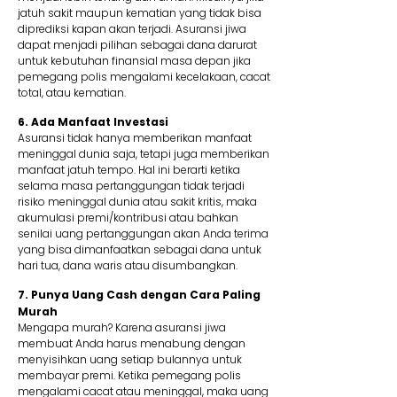
jatuh sakit maupun kematian yang tidak bisa
diprediksi kapan akan terjadi. Asuransi jiwa
dapat menjadi pilihan sebagai dana darurat
untuk kebutuhan finansial masa depan jika
pemegang polis mengalami kecelakaan, cacat
total, atau kematian.
6. Ada Manfaat Investasi
Asuransi tidak hanya memberikan manfaat
meninggal dunia saja, tetapi juga memberikan
manfaat jatuh tempo. Hal ini berarti ketika
selama masa pertanggungan tidak terjadi
risiko meninggal dunia atau sakit kritis, maka
akumulasi premi/kontribusi atau bahkan
senilai uang pertanggungan akan Anda terima
yang bisa dimanfaatkan sebagai dana untuk
hari tua, dana waris atau disumbangkan.
7. Punya Uang Cash dengan Cara Paling
Murah
Mengapa murah? Karena asuransi jiwa
membuat Anda harus menabung dengan
menyisihkan uang setiap bulannya untuk
membayar premi. Ketika pemegang polis
mengalami cacat atau meninggal, maka uang