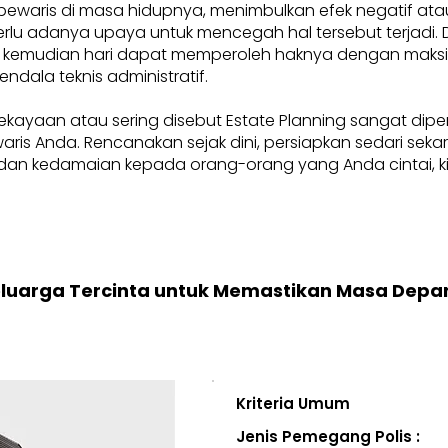
pewaris di masa hidupnya, menimbulkan efek negatif at
, perlu adanya upaya untuk mencegah hal tersebut terjadi
 kemudian hari dapat memperoleh haknya dengan maksima
endala teknis administratif.
ekayaan atau sering disebut Estate Planning sangat dip
i waris Anda. Rencanakan sejak dini, persiapkan sedari se
an kedamaian kepada orang-orang yang Anda cintai, kini
eluarga Tercinta untuk Memastikan Masa Depa
Kriteria Umum
Jenis Pemegang Polis :