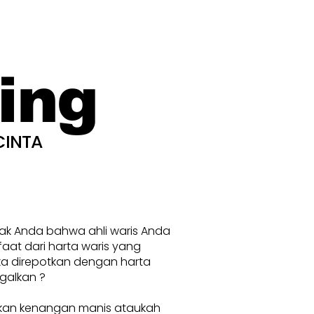
ing
CINTA
nak Anda bahwa ahli waris Anda
at dari harta waris yang
ka direpotkan dengan harta
galkan ?
kan kenangan manis ataukah