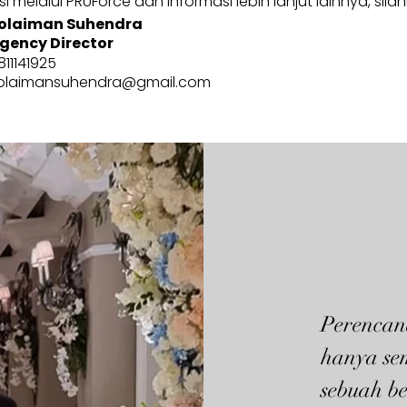
 melalui PRUForce dan informasi lebih lanjut lainnya, sila
olaiman Suhendra
gency Director
811141925
olaimansuhendra@gmail.com
Perencan
hanya se
sebuah be