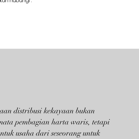
hkan hubungi :
aan distribusi kekayaan bukan
mata pembagian harta waris, tetapi
ntuk usaha dari seseorang untuk