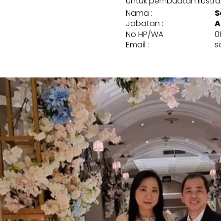
Untuk pembuatan ilustrasi
Nama :
S
Jabatan :
A
No HP/WA :
0
Email :
s