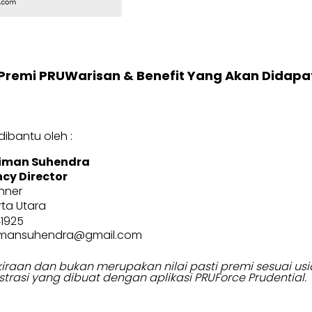
Premi PRUWarisan & Benefit Yang Akan Didapa
ibantu oleh :
iman Suhendra
cy Director
nner
rta Utara
41925
imansuhendra@gmail.com
erkiraan dan bukan merupakan nilai pasti premi sesuai 
strasi yang dibuat dengan aplikasi PRUForce Prudential.