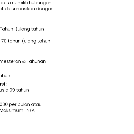
harus memiliki hubungan
t diasuransikan dengan
 Tahun (ulang tahun
70 tahun (ulang tahun
Semesteran & Tahunan
Tahun
i :
usia 99 tahun
000 per bulan atau
 Maksimum : N/A
0