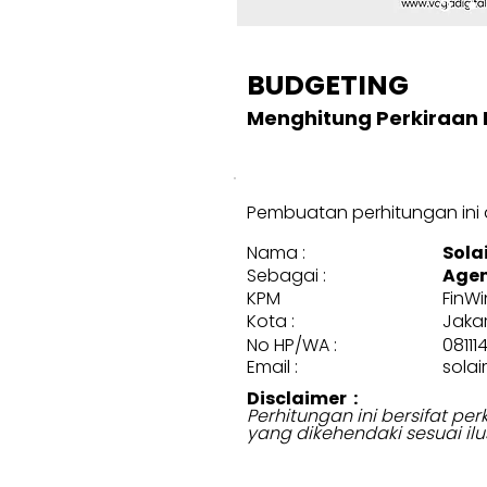
BUDGETING
Menghitung Perkiraan 
Pembuatan perhitungan ini d
Nama :
Sola
Sebagai :
Agen
KPM
FinWi
Kota :
Jaka
No HP/WA :
08111
Email :
sola
Disclaimer :
Perhitungan ini bersifat p
yang dikehendaki sesuai ilu