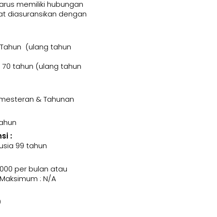
harus memiliki hubungan
t diasuransikan dengan
 Tahun (ulang tahun
70 tahun (ulang tahun
Semesteran & Tahunan
Tahun
i :
usia 99 tahun
000 per bulan atau
 Maksimum : N/A
0