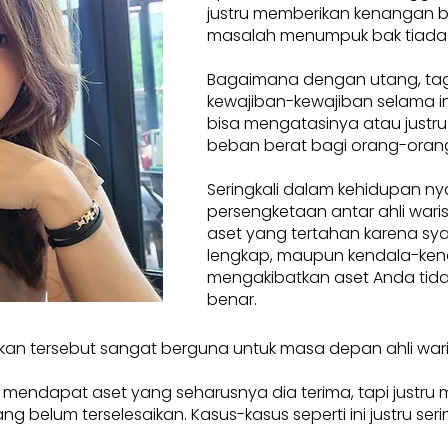
justru memberikan kenangan 
masalah menumpuk bak tiada
Bagaimana dengan utang, tag
kewajiban-kewajiban selama ini
bisa mengatasinya atau justru
beban berat bagi orang-orang
Seringkali dalam kehidupan ny
persengketaan antar ahli waris.
aset yang tertahan karena sya
lengkap, maupun kendala-ken
mengakibatkan aset Anda tidak
benar.
kan tersebut sangat berguna untuk masa depan ahli war
a mendapat aset yang seharusnya dia terima, tapi justru
elum terselesaikan. Kasus-kasus seperti ini justru seringkal