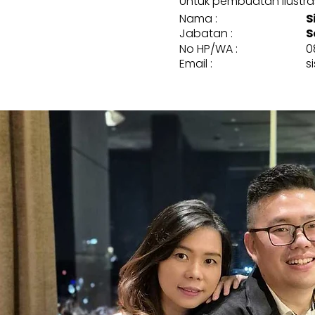
Untuk pembuatan ilustrasi
Nama :
S
Jabatan :
S
No HP/WA :
0
Email :
s