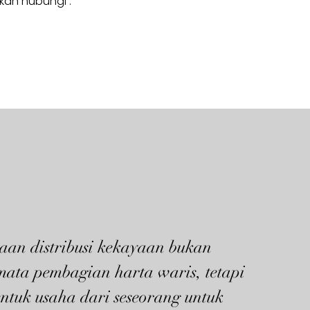
hkan hubungi :
aan distribusi kekayaan bukan
mata pembagian harta waris, tetapi
ntuk usaha dari seseorang untuk