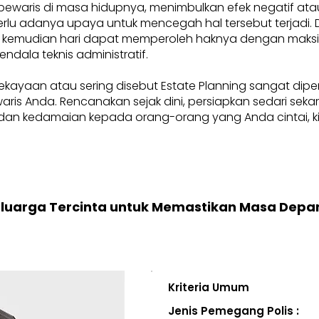
pewaris di masa hidupnya, menimbulkan efek negatif at
, perlu adanya upaya untuk mencegah hal tersebut terjadi
 kemudian hari dapat memperoleh haknya dengan maksima
endala teknis administratif.
ekayaan atau sering disebut Estate Planning sangat dip
i waris Anda. Rencanakan sejak dini, persiapkan sedari se
an kedamaian kepada orang-orang yang Anda cintai, kini
eluarga Tercinta untuk Memastikan Masa Depa
Kriteria Umum
Jenis Pemegang Polis :