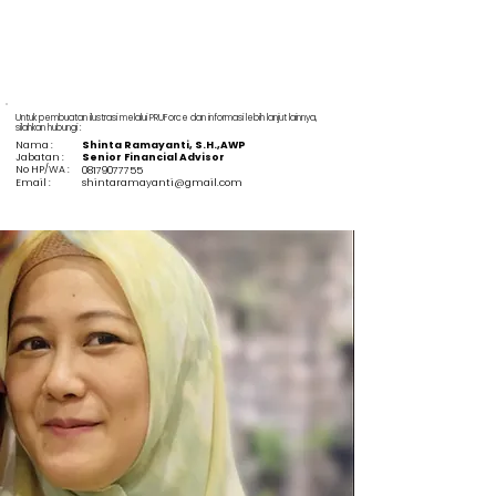
Untuk pembuatan ilustrasi melalui PRUForce dan informasi lebih lanjut lainnya,
silahkan hubungi :
Nama :
Shinta Ramayanti, S.H.,AWP
Jabatan :
Senior Financial Advisor
No HP/WA :
08179077755
Email :
shintaramayanti@gmail.com