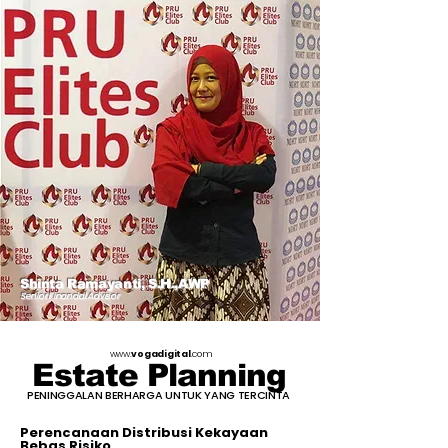
Shinta Ramayanti, S.H.,AWP
Senior Financial Advisor
www.
vogadigital
.com
Estate Planning
PENINGGALAN BERHARGA UNTUK YANG TERCINTA
Perencanaan Distribusi Kekayaan
Bebas Risiko