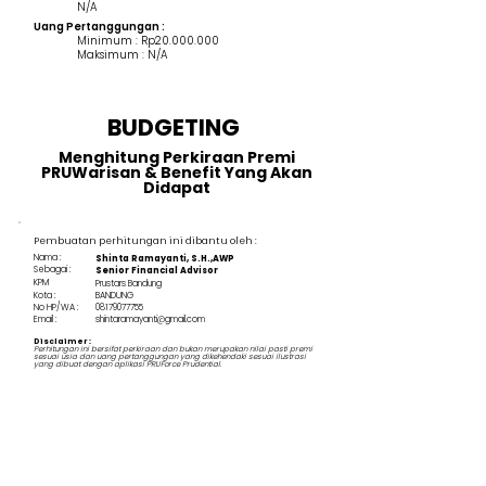
N/A
Uang Pertanggungan :
Minimum : Rp20.000.000
Maksimum : N/A
BUDGETING
Menghitung Perkiraan Premi
PRUWarisan & Benefit Yang Akan
Didapat
Pembuatan perhitungan ini dibantu oleh :
Nama :
Shinta Ramayanti, S.H.,AWP
Sebagai :
Senior Financial Advisor
KPM
Prustars Bandung
Kota :
BANDUNG
No HP/WA :
08179077755
Email :
shintaramayanti@gmail.com
Disclaimer :
Perhitungan ini bersifat perkiraan dan bukan merupakan nilai pasti premi
sesuai usia dan uang pertanggungan yang dikehendaki sesuai ilustrasi
yang dibuat dengan aplikasi PRUForce Prudential.