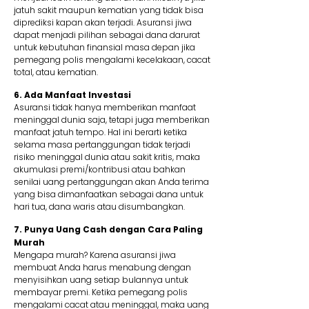
jatuh sakit maupun kematian yang tidak bisa
diprediksi kapan akan terjadi. Asuransi jiwa
dapat menjadi pilihan sebagai dana darurat
untuk kebutuhan finansial masa depan jika
pemegang polis mengalami kecelakaan, cacat
total, atau kematian.
6. Ada Manfaat Investasi
Asuransi tidak hanya memberikan manfaat
meninggal dunia saja, tetapi juga memberikan
manfaat jatuh tempo. Hal ini berarti ketika
selama masa pertanggungan tidak terjadi
risiko meninggal dunia atau sakit kritis, maka
akumulasi premi/kontribusi atau bahkan
senilai uang pertanggungan akan Anda terima
yang bisa dimanfaatkan sebagai dana untuk
hari tua, dana waris atau disumbangkan.
7. Punya Uang Cash dengan Cara Paling
Murah
Mengapa murah? Karena asuransi jiwa
membuat Anda harus menabung dengan
menyisihkan uang setiap bulannya untuk
membayar premi. Ketika pemegang polis
mengalami cacat atau meninggal, maka uang