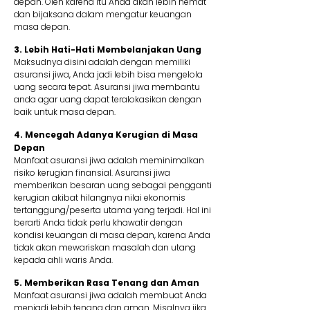
depan. Oleh karena itu Anda akan lebih hemat
dan bijaksana dalam mengatur keuangan
masa depan.
3. Lebih Hati-Hati Membelanjakan Uang
Maksudnya disini adalah dengan memiliki
asuransi jiwa, Anda jadi lebih bisa mengelola
uang secara tepat. Asuransi jiwa membantu
anda agar uang dapat teralokasikan dengan
baik untuk masa depan.
4. Mencegah Adanya Kerugian di Masa
Depan
Manfaat asuransi jiwa adalah meminimalkan
risiko kerugian finansial. Asuransi jiwa
memberikan besaran uang sebagai pengganti
kerugian akibat hilangnya nilai ekonomis
tertanggung/peserta utama yang terjadi. Hal ini
berarti Anda tidak perlu khawatir dengan
kondisi keuangan di masa depan, karena Anda
tidak akan mewariskan masalah dan utang
kepada ahli waris Anda.
5. Memberikan Rasa Tenang dan Aman
Manfaat asuransi jiwa adalah membuat Anda
menjadi lebih tenang dan aman. Misalnya jika