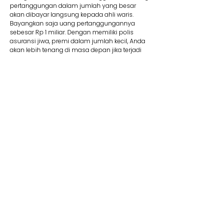
pertanggungan dalam jumlah yang besar
akan dibayar langsung kepada ahli waris.
Bayangkan saja uang pertanggungannya
sebesar Rp 1 miliar. Dengan memiliki polis
asuransi jiwa, premi dalam jumlah kecil, Anda
akan lebih tenang di masa depan jika terjadi
suatu risiko.
8. Membantu Lunasi Utang
Uang pertanggungan bisa dipakai jika Anda
memiliki utang yang mungkin saja belum
terbayar. Contohnya, jika Anda mengajukan
utang dalam jumlah besar seperti KPR, tentu
wajib memiliki asuransi jiwa kredit. Produk ini
membantu pelunasan utang. Jadi Anda tidak
perlu khawatir mewariskan utang kepada ahli
waris Anda kelak.
9. Dana Pendidikan
Selain menyediakan dana pendidikan,
asuransi jiwa juga dapat memberikan rasa
aman dan tenang karena dapat memastikan
target biaya pendidikan anak tercapai. Adanya
jaminan bebas premi/kontribusi dan uang
pertanggungan bisa Anda pakai untuk biaya