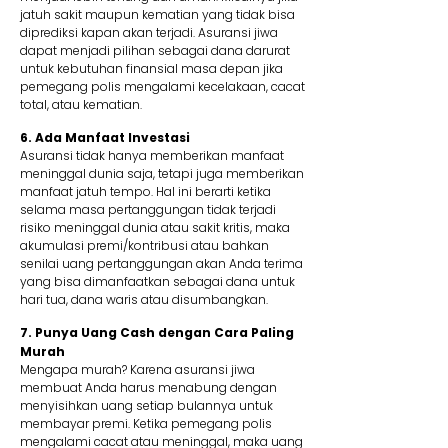
jatuh sakit maupun kematian yang tidak bisa
diprediksi kapan akan terjadi. Asuransi jiwa
dapat menjadi pilihan sebagai dana darurat
untuk kebutuhan finansial masa depan jika
pemegang polis mengalami kecelakaan, cacat
total, atau kematian.
6. Ada Manfaat Investasi
Asuransi tidak hanya memberikan manfaat
meninggal dunia saja, tetapi juga memberikan
manfaat jatuh tempo. Hal ini berarti ketika
selama masa pertanggungan tidak terjadi
risiko meninggal dunia atau sakit kritis, maka
akumulasi premi/kontribusi atau bahkan
senilai uang pertanggungan akan Anda terima
yang bisa dimanfaatkan sebagai dana untuk
hari tua, dana waris atau disumbangkan.
7. Punya Uang Cash dengan Cara Paling
Murah
Mengapa murah? Karena asuransi jiwa
membuat Anda harus menabung dengan
menyisihkan uang setiap bulannya untuk
membayar premi. Ketika pemegang polis
mengalami cacat atau meninggal, maka uang