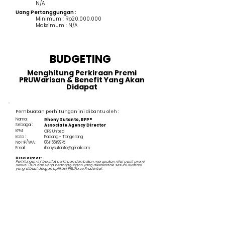
N/A
Uang Pertanggungan :
Minimum : Rp20.000.000
Maksimum : N/A
BUDGETING
Menghitung Perkiraan Premi
PRUWarisan & Benefit Yang Akan
Didapat
Pembuatan perhitungan ini dibantu oleh :
Nama :
Rhony Sutanto, RFP®
Sebagai :
Associate Agency Director
KPM
GPS United
Kota :
Padang - Tangerang
No HP/WA :
08116619975
Email :
rhonysutanto@gmail.com
Disclaimer :
Perhitungan ini bersifat perkiraan dan bukan merupakan nilai pasti premi
sesuai usia dan uang pertanggungan yang dikehendaki sesuai ilustrasi
yang dibuat dengan aplikasi PRUForce Prudential.