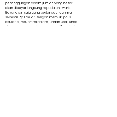
pertanggungan dalam jumlah yang besar
akan dibayar langsung kepada ahli waris.
Bayangkan saja uang pertanggungannya
sebesar Rp 1 miliar. Dengan memiliki polis
asuransi jiwa, premi dalam jumlah kecil, Anda
akan lebih tenang di masa depan jika terjadi
suatu risiko.
8. Membantu Lunasi Utang
Uang pertanggungan bisa dipakai jika Anda
memiliki utang yang mungkin saja belum
terbayar. Contohnya, jika Anda mengajukan
utang dalam jumlah besar seperti KPR, tentu
wajib memiliki asuransi jiwa kredit. Produk ini
membantu pelunasan utang. Jadi Anda tidak
perlu khawatir mewariskan utang kepada ahli
waris Anda kelak.
9. Dana Pendidikan
Selain menyediakan dana pendidikan,
asuransi jiwa juga dapat memberikan rasa
aman dan tenang karena dapat memastikan
target biaya pendidikan anak tercapai. Adanya
jaminan bebas premi/kontribusi dan uang
pertanggungan bisa Anda pakai untuk biaya