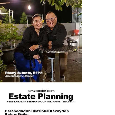
Rhony Sutanto, RFP®
Associate Agency Director
www.
vogadigital
.com
Estate Planning
PENINGGALAN BERHARGA UNTUK YANG TERCINTA
Perencanaan Distribusi Kekayaan
Bebas Risiko