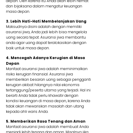
depan. Oleh karena itu Anda akan lebih hemat
dan bijaksana dalam mengatur keuangan
masa depan.
3. Lebih Hati-Hati Membelanjakan Uang
Maksudnya disini adalah dengan memiliki
asuransi jiwa, Anda jadi lebih bisa mengelola
uang secara tepat. Asuransi jiwa membantu
anda agar uang dapat teralokasikan dengan
baik untuk masa depan.
4. Mencegah Adanya Kerugian di Masa
Depan
Manfaat asuransi jiwa adalah meminimalkan
risiko kerugian finansial. Asuransi jiwa
memberikan besaran uang sebagai pengganti
kerugian akibat hilangnya nilai ekonomis
tertanggung/peserta utama yang terjadi. Hal ini
berarti Anda tidak perlu khawatir dengan
kondisi keuangan di masa depan, karena Anda
tidak akan mewariskan masalah dan utang
kepada ahli waris Anda.
5. Memberikan Rasa Tenang dan Aman
Manfaat asuransi jiwa adalah membuat Anda
menjadi lebih tenang dan aman. Misalnya jika