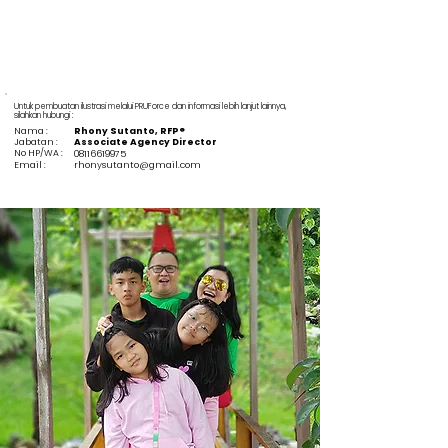
Untuk pembuatan ilustrasi melalui PRUForce dan informasi lebih lanjut lainnya,
silahkan hubungi :
Nama :
Rhony Sutanto, RFP®
Jabatan :
Associate Agency Director
No HP/WA :
08116619975
Email :
rhonysutanto@gmail.com