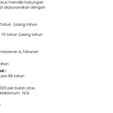
harus memiliki hubungan
t diasuransikan dengan
 Tahun (ulang tahun
70 tahun (ulang tahun
Semesteran & Tahunan
Tahun
i :
usia 99 tahun
000 per bulan atau
 Maksimum : N/A
0