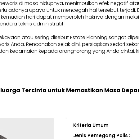
pewaris di masa hidupnya, menimbulkan efek negatif at
, perlu adanya upaya untuk mencegah hal tersebut terjadi
 kemudian hari dapat memperoleh haknya dengan maksima
endala teknis administratif.
ekayaan atau sering disebut Estate Planning sangat dip
i waris Anda. Rencanakan sejak dini, persiapkan sedari se
an kedamaian kepada orang-orang yang Anda cintai, kini
eluarga Tercinta untuk Memastikan Masa Depa
Kriteria Umum
Jenis Pemegang Polis :