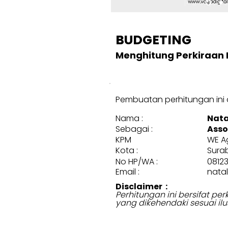
BUDGETING
Menghitung Perkiraan 
Pembuatan perhitungan ini d
Nama :
Nata
Sebagai :
Asso
KPM
WE A
Kota :
Sura
No HP/WA :
0812
Email :
natal
Disclaimer :
Perhitungan ini bersifat p
yang dikehendaki sesuai ilu