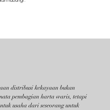
hkan hubungi :
aan distribusi kekayaan bukan
mata pembagian harta waris, tetapi
ntuk usaha dari seseorang untuk