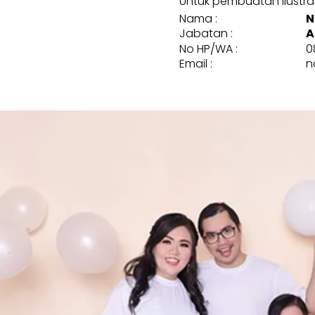
Untuk pembuatan ilustrasi
Nama :
N
Jabatan :
A
No HP/WA :
0
Email :
n