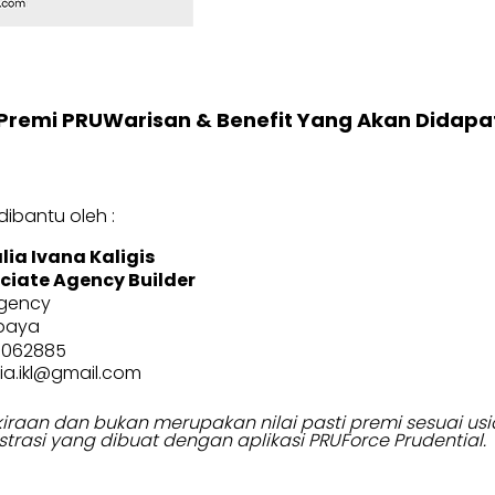
Premi PRUWarisan & Benefit Yang Akan Didapa
ibantu oleh :
lia Ivana Kaligis
ciate Agency Builder
gency
baya
3062885
ia.ikl@gmail.com
erkiraan dan bukan merupakan nilai pasti premi sesuai 
strasi yang dibuat dengan aplikasi PRUForce Prudential.