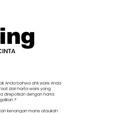
ing
CINTA
nak Anda bahwa ahli waris Anda
at dari harta waris yang
ka direpotkan dengan harta
galkan ?
kan kenangan manis ataukah