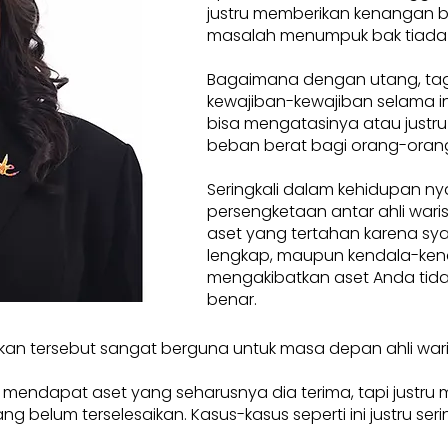
justru memberikan kenangan 
masalah menumpuk bak tiada
Bagaimana dengan utang, tag
kewajiban-kewajiban selama ini
bisa mengatasinya atau justru
beban berat bagi orang-orang
Seringkali dalam kehidupan ny
persengketaan antar ahli waris.
aset yang tertahan karena sya
lengkap, maupun kendala-ken
mengakibatkan aset Anda tidak
benar.
kan tersebut sangat berguna untuk masa depan ahli war
a mendapat aset yang seharusnya dia terima, tapi justru
elum terselesaikan. Kasus-kasus seperti ini justru seringkal