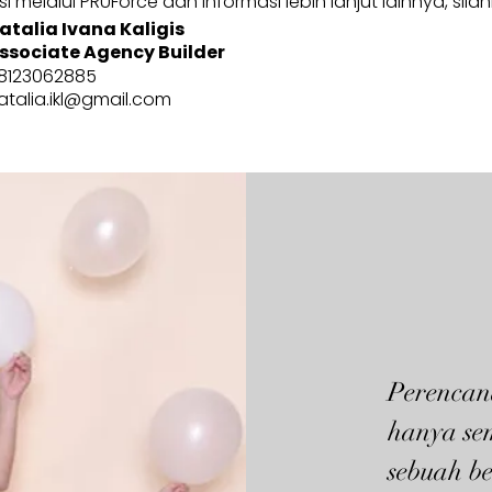
 melalui PRUForce dan informasi lebih lanjut lainnya, sila
atalia Ivana Kaligis
ssociate Agency Builder
8123062885
atalia.ikl@gmail.com
Perencan
hanya se
sebuah be