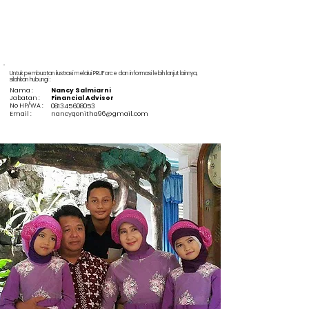
Untuk pembuatan ilustrasi melalui PRUForce dan informasi lebih lanjut lainnya,
silahkan hubungi :
Nama :
Nancy Salmiarni
Jabatan :
Financial Advisor
No HP/WA :
081345608053
Email :
nancyqonitha96@gmail.com