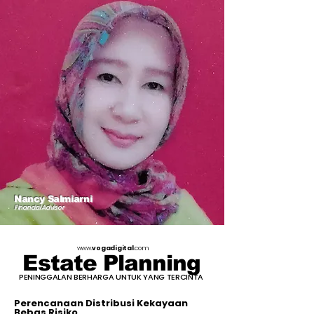
Nancy Salmiarni
Financial Advisor
www.
vogadigital
.com
Estate Planning
PENINGGALAN BERHARGA UNTUK YANG TERCINTA
Perencanaan Distribusi Kekayaan
Bebas Risiko