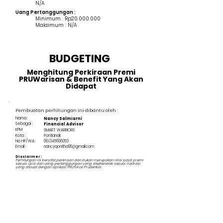
N/A
Uang Pertanggungan :
Minimum : Rp20.000.000
Maksimum : N/A
BUDGETING
Menghitung Perkiraan Premi
PRUWarisan & Benefit Yang Akan
Didapat
Pembuatan perhitungan ini dibantu oleh :
Nama :
Nancy Salmiarni
Sebagai :
Financial Advisor
KPM
SMART WARRIORS
Kota :
Pontianak
No HP/WA :
081345608053
Email :
nancyqonitha96@gmail.com
Disclaimer :
Perhitungan ini bersifat perkiraan dan bukan merupakan nilai pasti premi
sesuai usia dan uang pertanggungan yang dikehendaki sesuai ilustrasi
yang dibuat dengan aplikasi PRUForce Prudential.