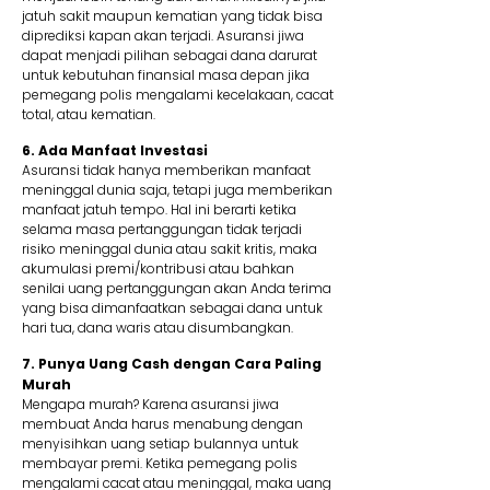
jatuh sakit maupun kematian yang tidak bisa
diprediksi kapan akan terjadi. Asuransi jiwa
dapat menjadi pilihan sebagai dana darurat
untuk kebutuhan finansial masa depan jika
pemegang polis mengalami kecelakaan, cacat
total, atau kematian.
6. Ada Manfaat Investasi
Asuransi tidak hanya memberikan manfaat
meninggal dunia saja, tetapi juga memberikan
manfaat jatuh tempo. Hal ini berarti ketika
selama masa pertanggungan tidak terjadi
risiko meninggal dunia atau sakit kritis, maka
akumulasi premi/kontribusi atau bahkan
senilai uang pertanggungan akan Anda terima
yang bisa dimanfaatkan sebagai dana untuk
hari tua, dana waris atau disumbangkan.
7. Punya Uang Cash dengan Cara Paling
Murah
Mengapa murah? Karena asuransi jiwa
membuat Anda harus menabung dengan
menyisihkan uang setiap bulannya untuk
membayar premi. Ketika pemegang polis
mengalami cacat atau meninggal, maka uang