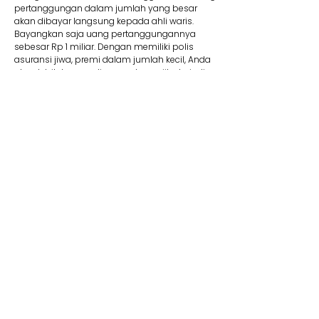
pertanggungan dalam jumlah yang besar
akan dibayar langsung kepada ahli waris.
Bayangkan saja uang pertanggungannya
sebesar Rp 1 miliar. Dengan memiliki polis
asuransi jiwa, premi dalam jumlah kecil, Anda
akan lebih tenang di masa depan jika terjadi
suatu risiko.
8. Membantu Lunasi Utang
Uang pertanggungan bisa dipakai jika Anda
memiliki utang yang mungkin saja belum
terbayar. Contohnya, jika Anda mengajukan
utang dalam jumlah besar seperti KPR, tentu
wajib memiliki asuransi jiwa kredit. Produk ini
membantu pelunasan utang. Jadi Anda tidak
perlu khawatir mewariskan utang kepada ahli
waris Anda kelak.
9. Dana Pendidikan
Selain menyediakan dana pendidikan,
asuransi jiwa juga dapat memberikan rasa
aman dan tenang karena dapat memastikan
target biaya pendidikan anak tercapai. Adanya
jaminan bebas premi/kontribusi dan uang
pertanggungan bisa Anda pakai untuk biaya