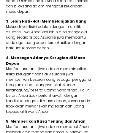
depan. Oleh karena itu Anda akan lebih hemat
dan bijaksana dalam mengatur keuangan
masa depan.
3. Lebih Hati-Hati Membelanjakan Uang
Maksudnya disini adalah dengan memiliki
asuransi jiwa, Anda jadi lebih bisa mengelola
uang secara tepat. Asuransi jiwa membantu
anda agar uang dapat teralokasikan dengan
baik untuk masa depan.
4. Mencegah Adanya Kerugian di Masa
Depan
Manfaat asuransi jiwa adalah meminimalkan
risiko kerugian finansial. Asuransi jiwa
memberikan besaran uang sebagai pengganti
kerugian akibat hilangnya nilai ekonomis
tertanggung/peserta utama yang terjadi. Hal ini
berarti Anda tidak perlu khawatir dengan
kondisi keuangan di masa depan, karena Anda
tidak akan mewariskan masalah dan utang
kepada ahli waris Anda.
5. Memberikan Rasa Tenang dan Aman
Manfaat asuransi jiwa adalah membuat Anda
menjadi lebih tenang dan aman. Misalnya jika