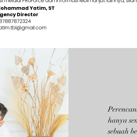
 melalui PRUForce dan informasi lebih lanjut lainnya, sila
ohammad Yatim, ST
gency Director
87887872324
atim.tbl@gmail.com
Perencan
hanya se
sebuah be