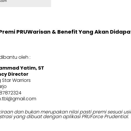
Premi PRUWarisan & Benefit Yang Akan Didapa
ibantu oleh :
ammad Yatim, ST
cy Director
g Star Warriors
rjo
87872324
m.tbl@gmail.com
erkiraan dan bukan merupakan nilai pasti premi sesuai 
strasi yang dibuat dengan aplikasi PRUForce Prudential.