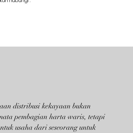
hkan hubungi :
aan distribusi kekayaan bukan
mata pembagian harta waris, tetapi
ntuk usaha dari seseorang untuk