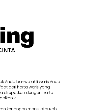
ing
CINTA
nak Anda bahwa ahli waris Anda
at dari harta waris yang
ka direpotkan dengan harta
galkan ?
kan kenangan manis ataukah