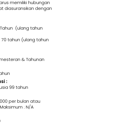
harus memiliki hubungan
t diasuransikan dengan
 Tahun (ulang tahun
70 tahun (ulang tahun
Semesteran & Tahunan
Tahun
i :
usia 99 tahun
000 per bulan atau
 Maksimum : N/A
0