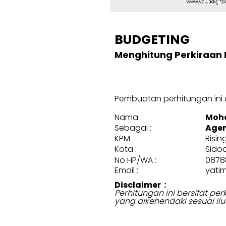
BUDGETING
Menghitung Perkiraan 
Pembuatan perhitungan ini d
Nama :
Moh
Sebagai :
Agen
KPM
Risin
Kota :
Sidoa
No HP/WA :
0878
Email :
yati
Disclaimer :
Perhitungan ini bersifat p
yang dikehendaki sesuai ilu