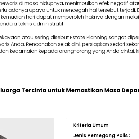
pewaris di masa hidupnya, menimbulkan efek negatif at
, perlu adanya upaya untuk mencegah hal tersebut terjadi
 kemudian hari dapat memperoleh haknya dengan maksima
endala teknis administratif.
ekayaan atau sering disebut Estate Planning sangat dip
i waris Anda. Rencanakan sejak dini, persiapkan sedari se
an kedamaian kepada orang-orang yang Anda cintai, kini
eluarga Tercinta untuk Memastikan Masa Depa
Kriteria Umum
Jenis Pemegang Polis :