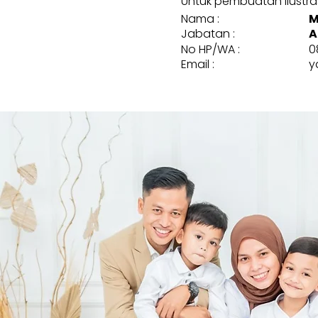
Untuk pembuatan ilustrasi
Nama :
M
Jabatan :
A
No HP/WA :
0
Email :
y