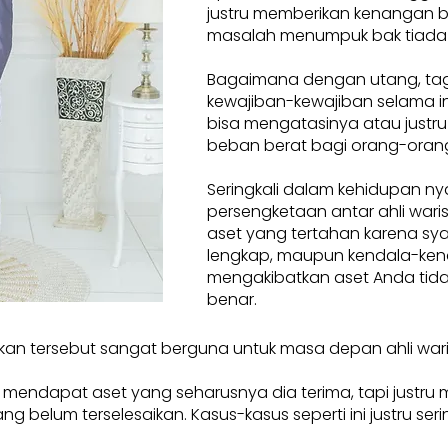
justru memberikan kenangan 
masalah menumpuk bak tiada
Bagaimana dengan utang, tag
kewajiban-kewajiban selama ini
bisa mengatasinya atau justru
beban berat bagi orang-orang
Seringkali dalam kehidupan ny
persengketaan antar ahli waris.
aset yang tertahan karena sya
lengkap, maupun kendala-ken
mengakibatkan aset Anda tidak
benar.
kan tersebut sangat berguna untuk masa depan ahli war
a mendapat aset yang seharusnya dia terima, tapi justru
elum terselesaikan. Kasus-kasus seperti ini justru seringkal