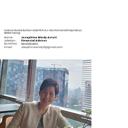
Untuk pembuatan ilustrasi melalui PRUForce dan informasi lebih lanjut lainnya,
silahkan hubungi :
Nama :
Josephine Windy Astuti
Jabatan :
Financial Advisor
No HP/WA :
081510004863
Email :
Josephinewindy12@gmail.com