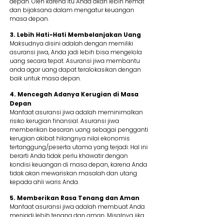
depan. Oleh karena itu Anda akan lebih hemat
dan bijaksana dalam mengatur keuangan
masa depan.
3. Lebih Hati-Hati Membelanjakan Uang
Maksudnya disini adalah dengan memiliki
asuransi jiwa, Anda jadi lebih bisa mengelola
uang secara tepat. Asuransi jiwa membantu
anda agar uang dapat teralokasikan dengan
baik untuk masa depan.
4. Mencegah Adanya Kerugian di Masa
Depan
Manfaat asuransi jiwa adalah meminimalkan
risiko kerugian finansial. Asuransi jiwa
memberikan besaran uang sebagai pengganti
kerugian akibat hilangnya nilai ekonomis
tertanggung/peserta utama yang terjadi. Hal ini
berarti Anda tidak perlu khawatir dengan
kondisi keuangan di masa depan, karena Anda
tidak akan mewariskan masalah dan utang
kepada ahli waris Anda.
5. Memberikan Rasa Tenang dan Aman
Manfaat asuransi jiwa adalah membuat Anda
menjadi lebih tenang dan aman. Misalnya jika