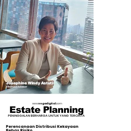
Josephine Windy Astuti
Financial Advisor
www.
vogadigital
.com
Estate Planning
PENINGGALAN BERHARGA UNTUK YANG TERCINTA
Perencanaan Distribusi Kekayaan
Bebas Risiko