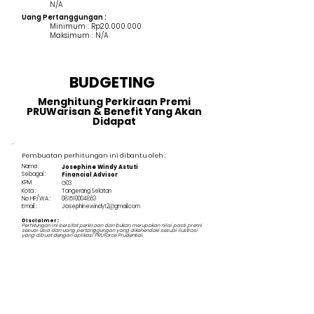
N/A
Uang Pertanggungan :
Minimum : Rp20.000.000
Maksimum : N/A
BUDGETING
Menghitung Perkiraan Premi
PRUWarisan & Benefit Yang Akan
Didapat
Pembuatan perhitungan ini dibantu oleh :
Nama :
Josephine Windy Astuti
Sebagai :
Financial Advisor
KPM
G03
Kota :
Tangerang Selatan
No HP/WA :
081510004863
Email :
Josephinewindy12@gmail.com
Disclaimer :
Perhitungan ini bersifat perkiraan dan bukan merupakan nilai pasti premi
sesuai usia dan uang pertanggungan yang dikehendaki sesuai ilustrasi
yang dibuat dengan aplikasi PRUForce Prudential.