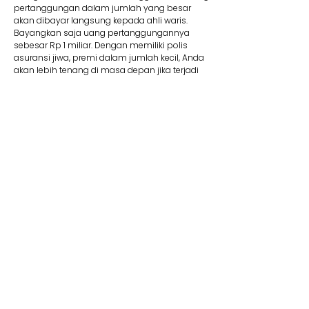
pertanggungan dalam jumlah yang besar
akan dibayar langsung kepada ahli waris.
Bayangkan saja uang pertanggungannya
sebesar Rp 1 miliar. Dengan memiliki polis
asuransi jiwa, premi dalam jumlah kecil, Anda
akan lebih tenang di masa depan jika terjadi
suatu risiko.
8. Membantu Lunasi Utang
Uang pertanggungan bisa dipakai jika Anda
memiliki utang yang mungkin saja belum
terbayar. Contohnya, jika Anda mengajukan
utang dalam jumlah besar seperti KPR, tentu
wajib memiliki asuransi jiwa kredit. Produk ini
membantu pelunasan utang. Jadi Anda tidak
perlu khawatir mewariskan utang kepada ahli
waris Anda kelak.
9. Dana Pendidikan
Selain menyediakan dana pendidikan,
asuransi jiwa juga dapat memberikan rasa
aman dan tenang karena dapat memastikan
target biaya pendidikan anak tercapai. Adanya
jaminan bebas premi/kontribusi dan uang
pertanggungan bisa Anda pakai untuk biaya