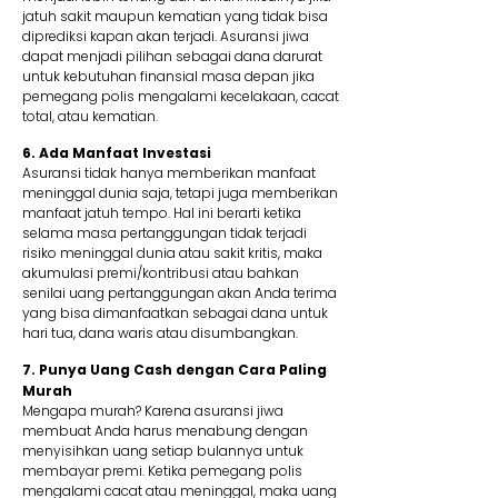
jatuh sakit maupun kematian yang tidak bisa
diprediksi kapan akan terjadi. Asuransi jiwa
dapat menjadi pilihan sebagai dana darurat
untuk kebutuhan finansial masa depan jika
pemegang polis mengalami kecelakaan, cacat
total, atau kematian.
6. Ada Manfaat Investasi
Asuransi tidak hanya memberikan manfaat
meninggal dunia saja, tetapi juga memberikan
manfaat jatuh tempo. Hal ini berarti ketika
selama masa pertanggungan tidak terjadi
risiko meninggal dunia atau sakit kritis, maka
akumulasi premi/kontribusi atau bahkan
senilai uang pertanggungan akan Anda terima
yang bisa dimanfaatkan sebagai dana untuk
hari tua, dana waris atau disumbangkan.
7. Punya Uang Cash dengan Cara Paling
Murah
Mengapa murah? Karena asuransi jiwa
membuat Anda harus menabung dengan
menyisihkan uang setiap bulannya untuk
membayar premi. Ketika pemegang polis
mengalami cacat atau meninggal, maka uang