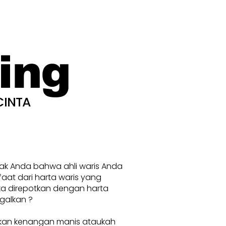
ing
CINTA
nak Anda bahwa ahli waris Anda
at dari harta waris yang
ka direpotkan dengan harta
galkan ?
kan kenangan manis ataukah