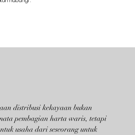
hkan hubungi :
aan distribusi kekayaan bukan
mata pembagian harta waris, tetapi
ntuk usaha dari seseorang untuk