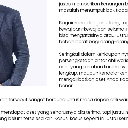
justru memberikan kenangan 
masalah menumpuk bak tiada
Bagaimana dengan utang, tag
kewajiban-kewajiban selama ini
bisa mengatasinya atau justru
beban berat bagi orang-orang
Seringkali dalam kehidupan ny
persengketaan antar ahli waris.
aset yang tertahan karena sya
lengkap, maupun kendala-ken
mengakibatkan aset Anda tidak
benar.
kan tersebut sangat berguna untuk masa depan ahli war
a mendapat aset yang seharusnya dia terima, tapi justru
elum terselesaikan. Kasus-kasus seperti ini justru seringkal