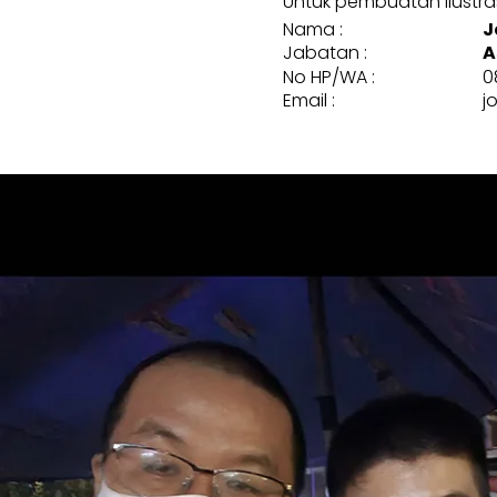
Untuk pembuatan ilustrasi
Nama :
J
Jabatan :
A
No HP/WA :
0
Email :
j