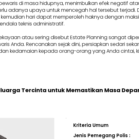
pewaris di masa hidupnya, menimbulkan efek negatif at
, perlu adanya upaya untuk mencegah hal tersebut terjadi
 kemudian hari dapat memperoleh haknya dengan maksima
endala teknis administratif.
ekayaan atau sering disebut Estate Planning sangat dip
i waris Anda. Rencanakan sejak dini, persiapkan sedari se
an kedamaian kepada orang-orang yang Anda cintai, kini
eluarga Tercinta untuk Memastikan Masa Depa
Kriteria Umum
Jenis Pemegang Polis :