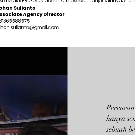
 melalui PRUForce dan informasi lebih lanjut lainnya, sila
ohan Sulianto
ssociate Agency Director
81365588575
ohan.sulianto@gmail.com
Perencan
hanya se
sebuah be