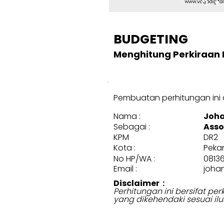
BUDGETING
Menghitung Perkiraan 
Pembuatan perhitungan ini d
Nama :
Joha
Sebagai :
Asso
KPM
DR2
Kota :
Peka
No HP/WA :
0813
Email :
joha
Disclaimer :
Perhitungan ini bersifat p
yang dikehendaki sesuai ilu