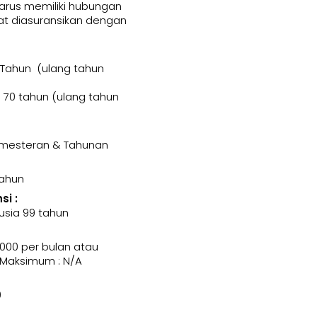
harus memiliki hubungan
t diasuransikan dengan
 Tahun (ulang tahun
70 tahun (ulang tahun
Semesteran & Tahunan
Tahun
i :
usia 99 tahun
000 per bulan atau
 Maksimum : N/A
0