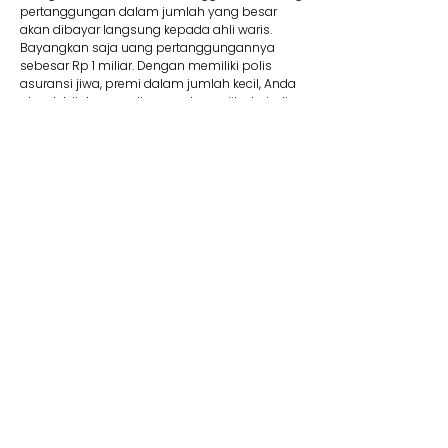
pertanggungan dalam jumlah yang besar
akan dibayar langsung kepada ahli waris.
Bayangkan saja uang pertanggungannya
sebesar Rp 1 miliar. Dengan memiliki polis
asuransi jiwa, premi dalam jumlah kecil, Anda
akan lebih tenang di masa depan jika terjadi
suatu risiko.
8. Membantu Lunasi Utang
Uang pertanggungan bisa dipakai jika Anda
memiliki utang yang mungkin saja belum
terbayar. Contohnya, jika Anda mengajukan
utang dalam jumlah besar seperti KPR, tentu
wajib memiliki asuransi jiwa kredit. Produk ini
membantu pelunasan utang. Jadi Anda tidak
perlu khawatir mewariskan utang kepada ahli
waris Anda kelak.
9. Dana Pendidikan
Selain menyediakan dana pendidikan,
asuransi jiwa juga dapat memberikan rasa
aman dan tenang karena dapat memastikan
target biaya pendidikan anak tercapai. Adanya
jaminan bebas premi/kontribusi dan uang
pertanggungan bisa Anda pakai untuk biaya