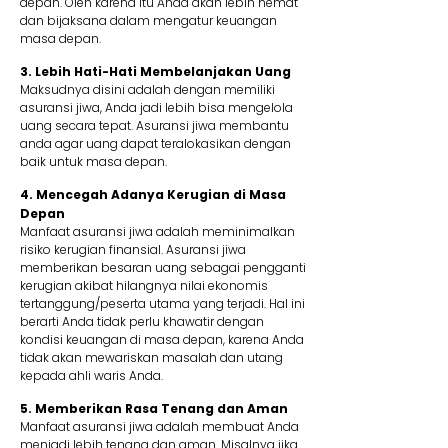
depan. Oleh karena itu Anda akan lebih hemat
dan bijaksana dalam mengatur keuangan
masa depan.
3. Lebih Hati-Hati Membelanjakan Uang
Maksudnya disini adalah dengan memiliki
asuransi jiwa, Anda jadi lebih bisa mengelola
uang secara tepat. Asuransi jiwa membantu
anda agar uang dapat teralokasikan dengan
baik untuk masa depan.
4. Mencegah Adanya Kerugian di Masa
Depan
Manfaat asuransi jiwa adalah meminimalkan
risiko kerugian finansial. Asuransi jiwa
memberikan besaran uang sebagai pengganti
kerugian akibat hilangnya nilai ekonomis
tertanggung/peserta utama yang terjadi. Hal ini
berarti Anda tidak perlu khawatir dengan
kondisi keuangan di masa depan, karena Anda
tidak akan mewariskan masalah dan utang
kepada ahli waris Anda.
5. Memberikan Rasa Tenang dan Aman
Manfaat asuransi jiwa adalah membuat Anda
menjadi lebih tenang dan aman. Misalnya jika