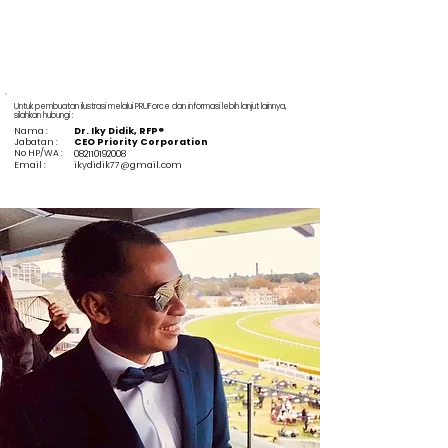
Untuk pembuatan ilustrasi melalui PRUForce dan informasi lebih lanjut lainnya,
silahkan hubungi :
Nama :
Dr. Iky Didik, RFP®
Jabatan :
CEO Priority Corporation
No HP/WA :
082110192008
Email :
ikydidik77@gmail.com