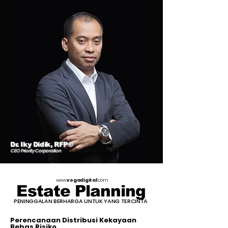
Dr. Iky Didik, RFP®
CEO Priority Corporation
www.
vogadigital
.com
Estate Planning
PENINGGALAN BERHARGA UNTUK YANG TERCINTA
Perencanaan Distribusi Kekayaan
Bebas Risiko