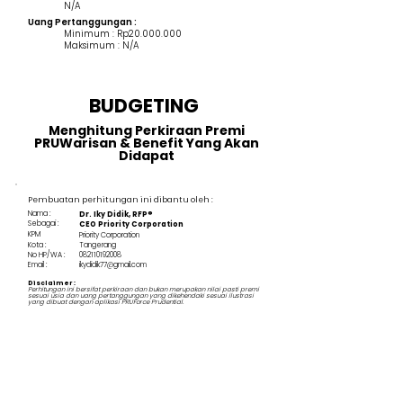
N/A
Uang Pertanggungan :
Minimum : Rp20.000.000
Maksimum : N/A
BUDGETING
Menghitung Perkiraan Premi
PRUWarisan & Benefit Yang Akan
Didapat
Pembuatan perhitungan ini dibantu oleh :
Nama :
Dr. Iky Didik, RFP®
Sebagai :
CEO Priority Corporation
KPM
Priority Corporation
Kota :
Tangerang
No HP/WA :
082110192008
Email :
ikydidik77@gmail.com
Disclaimer :
Perhitungan ini bersifat perkiraan dan bukan merupakan nilai pasti premi
sesuai usia dan uang pertanggungan yang dikehendaki sesuai ilustrasi
yang dibuat dengan aplikasi PRUForce Prudential.