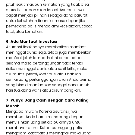
jatuh sakit maupun kematian yang tidak bisa
diprediksi kapan akan terjadi. Asuransi jiwa
dapat menjadi pilihan sebagai dana darurat
untuk kebutuhan finansial masa depan jika
pemegang polis mengalami kecelakaan, cacat
total, atau kematian.
6. Ada Manfaat Investasi
Asuransi tidak hanya memberikan manfaat
meninggal dunia saja, tetapi juga memberikan
manfaat jatuh tempo. Hal ini berarti ketika
selama masa pertanggungan tidak terjadi
risiko meninggal dunia atau sakit kritis, maka
akumulasi premi/kontribusi atau bahkan
senilai uang pertanggungan akan Anda terima
yang bisa dimanfaatkan sebagai dana untuk
hari tua, dana waris atau disumbangkan.
7. Punya Uang Cash dengan Cara Paling
Murah
Mengapa murah? Karena asuransi jiwa
membuat Anda harus menabung dengan
menyisihkan uang setiap bulannya untuk
membayar premi. Ketika pemegang polis
mengalami cacat atau meninggal, maka uang