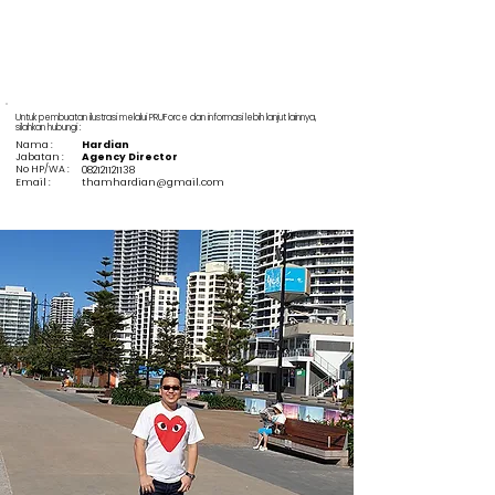
Untuk pembuatan ilustrasi melalui PRUForce dan informasi lebih lanjut lainnya,
silahkan hubungi :
Nama :
Hardian
Jabatan :
Agency Director
No HP/WA :
082121121138
Email :
thamhardian@gmail.com