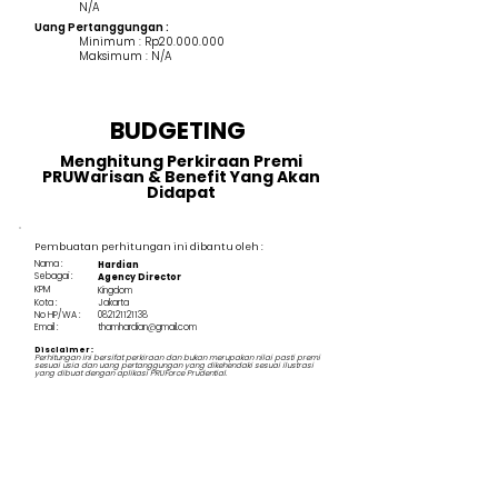
N/A
Uang Pertanggungan :
Minimum : Rp20.000.000
Maksimum : N/A
BUDGETING
Menghitung Perkiraan Premi
PRUWarisan & Benefit Yang Akan
Didapat
Pembuatan perhitungan ini dibantu oleh :
Nama :
Hardian
Sebagai :
Agency Director
KPM
Kingdom
Kota :
Jakarta
No HP/WA :
082121121138
Email :
thamhardian@gmail.com
Disclaimer :
Perhitungan ini bersifat perkiraan dan bukan merupakan nilai pasti premi
sesuai usia dan uang pertanggungan yang dikehendaki sesuai ilustrasi
yang dibuat dengan aplikasi PRUForce Prudential.