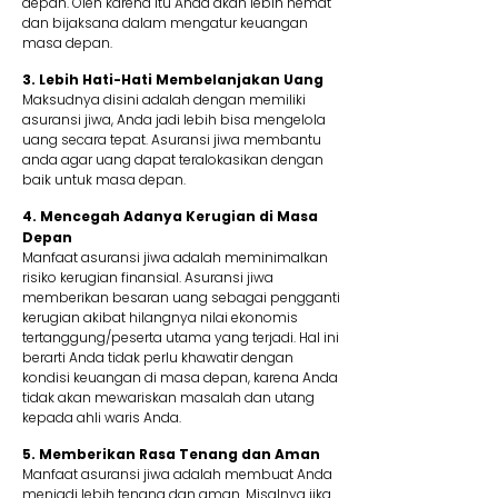
depan. Oleh karena itu Anda akan lebih hemat
dan bijaksana dalam mengatur keuangan
masa depan.
3. Lebih Hati-Hati Membelanjakan Uang
Maksudnya disini adalah dengan memiliki
asuransi jiwa, Anda jadi lebih bisa mengelola
uang secara tepat. Asuransi jiwa membantu
anda agar uang dapat teralokasikan dengan
baik untuk masa depan.
4. Mencegah Adanya Kerugian di Masa
Depan
Manfaat asuransi jiwa adalah meminimalkan
risiko kerugian finansial. Asuransi jiwa
memberikan besaran uang sebagai pengganti
kerugian akibat hilangnya nilai ekonomis
tertanggung/peserta utama yang terjadi. Hal ini
berarti Anda tidak perlu khawatir dengan
kondisi keuangan di masa depan, karena Anda
tidak akan mewariskan masalah dan utang
kepada ahli waris Anda.
5. Memberikan Rasa Tenang dan Aman
Manfaat asuransi jiwa adalah membuat Anda
menjadi lebih tenang dan aman. Misalnya jika