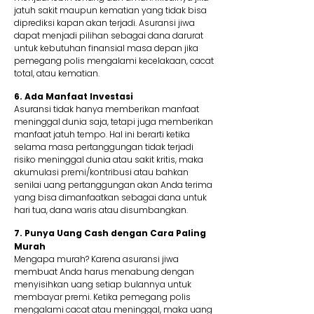
jatuh sakit maupun kematian yang tidak bisa
diprediksi kapan akan terjadi. Asuransi jiwa
dapat menjadi pilihan sebagai dana darurat
untuk kebutuhan finansial masa depan jika
pemegang polis mengalami kecelakaan, cacat
total, atau kematian.
6. Ada Manfaat Investasi
Asuransi tidak hanya memberikan manfaat
meninggal dunia saja, tetapi juga memberikan
manfaat jatuh tempo. Hal ini berarti ketika
selama masa pertanggungan tidak terjadi
risiko meninggal dunia atau sakit kritis, maka
akumulasi premi/kontribusi atau bahkan
senilai uang pertanggungan akan Anda terima
yang bisa dimanfaatkan sebagai dana untuk
hari tua, dana waris atau disumbangkan.
7. Punya Uang Cash dengan Cara Paling
Murah
Mengapa murah? Karena asuransi jiwa
membuat Anda harus menabung dengan
menyisihkan uang setiap bulannya untuk
membayar premi. Ketika pemegang polis
mengalami cacat atau meninggal, maka uang