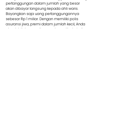
pertanggungan dalam jumlah yang besar
akan dibayar langsung kepada ahli waris.
Bayangkan saja uang pertanggungannya
sebesar Rp 1 miliar. Dengan memiliki polis
asuransi jiwa, premi dalam jumlah kecil, Anda
akan lebih tenang di masa depan jika terjadi
suatu risiko.
8. Membantu Lunasi Utang
Uang pertanggungan bisa dipakai jika Anda
memiliki utang yang mungkin saja belum
terbayar. Contohnya, jika Anda mengajukan
utang dalam jumlah besar seperti KPR, tentu
wajib memiliki asuransi jiwa kredit. Produk ini
membantu pelunasan utang. Jadi Anda tidak
perlu khawatir mewariskan utang kepada ahli
waris Anda kelak.
9. Dana Pendidikan
Selain menyediakan dana pendidikan,
asuransi jiwa juga dapat memberikan rasa
aman dan tenang karena dapat memastikan
target biaya pendidikan anak tercapai. Adanya
jaminan bebas premi/kontribusi dan uang
pertanggungan bisa Anda pakai untuk biaya