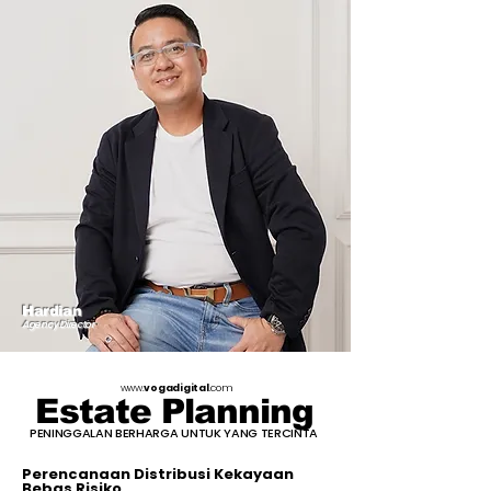
Hardian
Agency Director
www.
vogadigital
.com
Estate Planning
PENINGGALAN BERHARGA UNTUK YANG TERCINTA
Perencanaan Distribusi Kekayaan
Bebas Risiko