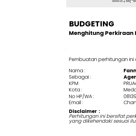
BUDGETING
Menghitung Perkiraan 
Pembuatan perhitungan ini d
Nama :
Fan
Sebagai :
Agen
KPM
PRUA
Kota :
Med
No HP/WA :
0813
Email :
Chan
Disclaimer :
Perhitungan ini bersifat p
yang dikehendaki sesuai ilu