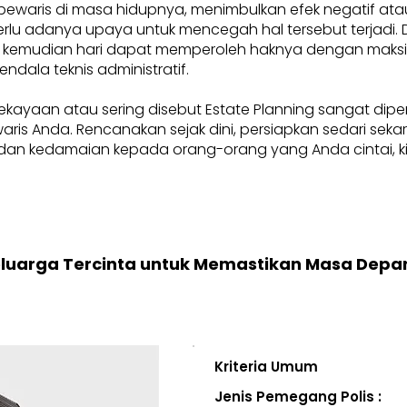
pewaris di masa hidupnya, menimbulkan efek negatif at
, perlu adanya upaya untuk mencegah hal tersebut terjadi
 kemudian hari dapat memperoleh haknya dengan maksima
endala teknis administratif.
ekayaan atau sering disebut Estate Planning sangat dip
i waris Anda. Rencanakan sejak dini, persiapkan sedari se
an kedamaian kepada orang-orang yang Anda cintai, kini
eluarga Tercinta untuk Memastikan Masa Depa
Kriteria Umum
Jenis Pemegang Polis :