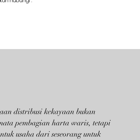
hkan hubungi :
aan distribusi kekayaan bukan
mata pembagian harta waris, tetapi
ntuk usaha dari seseorang untuk