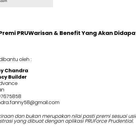
Premi PRUWarisan & Benefit Yang Akan Didapa
ibantu oleh :
ny Chandra
cy Builder
dvance
an
97675858
dra.fanny58@gmail.com
erkiraan dan bukan merupakan nilai pasti premi sesuai 
strasi yang dibuat dengan aplikasi PRUForce Prudential.