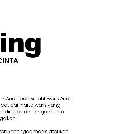
ing
CINTA
nak Anda bahwa ahli waris Anda
at dari harta waris yang
ka direpotkan dengan harta
galkan ?
kan kenangan manis ataukah