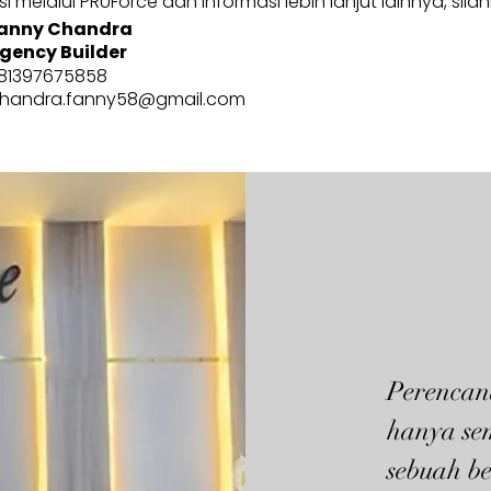
 melalui PRUForce dan informasi lebih lanjut lainnya, sila
anny Chandra
gency Builder
81397675858
handra.fanny58@gmail.com
Perencan
hanya se
sebuah be