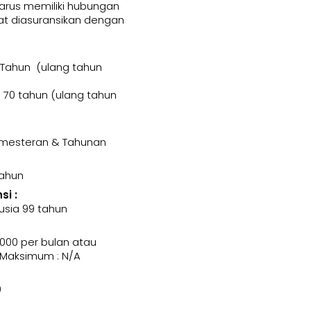
harus memiliki hubungan
t diasuransikan dengan
 Tahun (ulang tahun
70 tahun (ulang tahun
Semesteran & Tahunan
Tahun
i :
usia 99 tahun
000 per bulan atau
 Maksimum : N/A
0