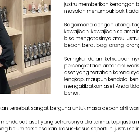
justru memberikan kenangan 
masalah menumpuk bak tiada
Bagaimana dengan utang, tag
kewajiban-kewajiban selama ini
bisa mengatasinya atau justru
beban berat bagi orang-orang
Seringkali dalam kehidupan ny
persengketaan antar ahli waris.
aset yang tertahan karena sya
lengkap, maupun kendala-ken
mengakibatkan aset Anda tidak
benar.
kan tersebut sangat berguna untuk masa depan ahli war
a mendapat aset yang seharusnya dia terima, tapi justru
elum terselesaikan. Kasus-kasus seperti ini justru seringkal