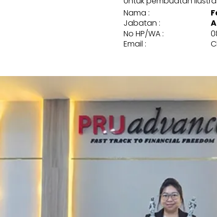
Untuk pembuatan ilustrasi
Nama :
F
Jabatan :
A
No HP/WA :
0
Email :
C