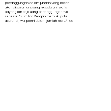
pertanggungan dalam jumlah yang besar
akan dibayar langsung kepada ahli waris.
Bayangkan saja uang pertanggungannya
sebesar Rp 1 miliar. Dengan memiliki polis
asuransi jiwa, premi dalam jumlah kecil, Anda
akan lebih tenang di masa depan jika terjadi
suatu risiko.
8. Membantu Lunasi Utang
Uang pertanggungan bisa dipakai jika Anda
memiliki utang yang mungkin saja belum
terbayar. Contohnya, jika Anda mengajukan
utang dalam jumlah besar seperti KPR, tentu
wajib memiliki asuransi jiwa kredit. Produk ini
membantu pelunasan utang. Jadi Anda tidak
perlu khawatir mewariskan utang kepada ahli
waris Anda kelak.
9. Dana Pendidikan
Selain menyediakan dana pendidikan,
asuransi jiwa juga dapat memberikan rasa
aman dan tenang karena dapat memastikan
target biaya pendidikan anak tercapai. Adanya
jaminan bebas premi/kontribusi dan uang
pertanggungan bisa Anda pakai untuk biaya