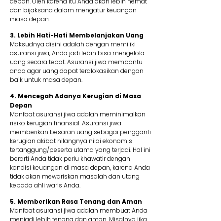
depan. Oleh karena itu Anda akan lebih hemat
dan bijaksana dalam mengatur keuangan
masa depan.
3. Lebih Hati-Hati Membelanjakan Uang
Maksudnya disini adalah dengan memiliki
asuransi jiwa, Anda jadi lebih bisa mengelola
uang secara tepat. Asuransi jiwa membantu
anda agar uang dapat teralokasikan dengan
baik untuk masa depan.
4. Mencegah Adanya Kerugian di Masa
Depan
Manfaat asuransi jiwa adalah meminimalkan
risiko kerugian finansial. Asuransi jiwa
memberikan besaran uang sebagai pengganti
kerugian akibat hilangnya nilai ekonomis
tertanggung/peserta utama yang terjadi. Hal ini
berarti Anda tidak perlu khawatir dengan
kondisi keuangan di masa depan, karena Anda
tidak akan mewariskan masalah dan utang
kepada ahli waris Anda.
5. Memberikan Rasa Tenang dan Aman
Manfaat asuransi jiwa adalah membuat Anda
menjadi lebih tenang dan aman. Misalnya jika