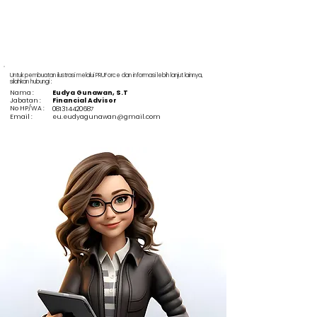
Untuk pembuatan ilustrasi melalui PRUForce dan informasi lebih lanjut lainnya,
silahkan hubungi :
Nama :
Eudya Gunawan, S.T
Jabatan :
Financial Advisor
No HP/WA :
081314420687
Email :
eu.eudyagunawan@gmail.com