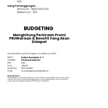
N/A
Uang Pertanggungan :
Minimum : Rp20.000.000
Maksimum : N/A
BUDGETING
Menghitung Perkiraan Premi
PRUWarisan & Benefit Yang Akan
Didapat
Pembuatan perhitungan ini dibantu oleh :
Nama :
Eudya Gunawan, S.T
Sebagai :
Financial Advisor
KPM
KGD1
Kota :
Jakarta
No HP/WA :
081314420687
Email :
eu.eudyagunawan@gmail.com
Disclaimer :
Perhitungan ini bersifat perkiraan dan bukan merupakan nilai pasti premi
sesuai usia dan uang pertanggungan yang dikehendaki sesuai ilustrasi
yang dibuat dengan aplikasi PRUForce Prudential.