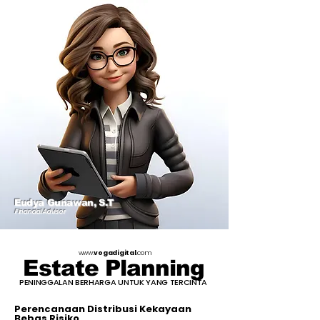
Eudya Gunawan, S.T
Financial Advisor
www.
vogadigital
.com
Estate Planning
PENINGGALAN BERHARGA UNTUK YANG TERCINTA
Perencanaan Distribusi Kekayaan
Bebas Risiko