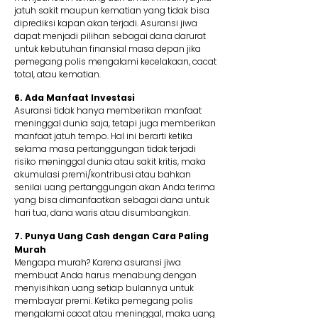
jatuh sakit maupun kematian yang tidak bisa
diprediksi kapan akan terjadi. Asuransi jiwa
dapat menjadi pilihan sebagai dana darurat
untuk kebutuhan finansial masa depan jika
pemegang polis mengalami kecelakaan, cacat
total, atau kematian.
6. Ada Manfaat Investasi
Asuransi tidak hanya memberikan manfaat
meninggal dunia saja, tetapi juga memberikan
manfaat jatuh tempo. Hal ini berarti ketika
selama masa pertanggungan tidak terjadi
risiko meninggal dunia atau sakit kritis, maka
akumulasi premi/kontribusi atau bahkan
senilai uang pertanggungan akan Anda terima
yang bisa dimanfaatkan sebagai dana untuk
hari tua, dana waris atau disumbangkan.
7. Punya Uang Cash dengan Cara Paling
Murah
Mengapa murah? Karena asuransi jiwa
membuat Anda harus menabung dengan
menyisihkan uang setiap bulannya untuk
membayar premi. Ketika pemegang polis
mengalami cacat atau meninggal, maka uang