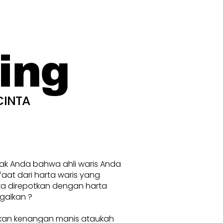
ing
CINTA
nak Anda bahwa ahli waris Anda
at dari harta waris yang
ka direpotkan dengan harta
galkan ?
kan kenangan manis ataukah