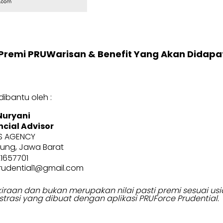
Premi PRUWarisan & Benefit Yang Akan Didapa
ibantu oleh :
 Nuryani
ncial Advisor
S AGENCY
ung, Jawa Barat
1657701
prudential1@gmail.com
erkiraan dan bukan merupakan nilai pasti premi sesuai 
strasi yang dibuat dengan aplikasi PRUForce Prudential.