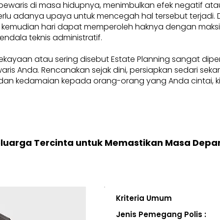
pewaris di masa hidupnya, menimbulkan efek negatif at
, perlu adanya upaya untuk mencegah hal tersebut terjadi
 kemudian hari dapat memperoleh haknya dengan maksima
endala teknis administratif.
ekayaan atau sering disebut Estate Planning sangat dip
i waris Anda. Rencanakan sejak dini, persiapkan sedari se
an kedamaian kepada orang-orang yang Anda cintai, kini
eluarga Tercinta untuk Memastikan Masa Depa
Kriteria Umum
Jenis Pemegang Polis :