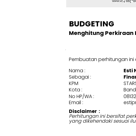
BUDGETING
Menghitung Perkiraan 
Pembuatan perhitungan ini d
Nama :
Esti
Sebagai :
Fina
KPM
STAR
Kota :
Band
No HP/WA :
08132
Email :
esti
Disclaimer :
Perhitungan ini bersifat p
yang dikehendaki sesuai ilu