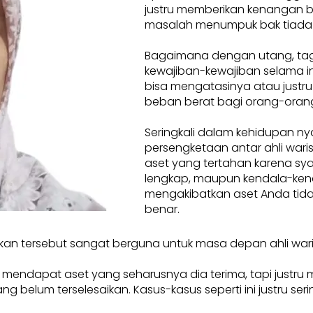
justru memberikan kenangan 
masalah menumpuk bak tiada
Bagaimana dengan utang, tag
kewajiban-kewajiban selama ini
bisa mengatasinya atau justru
beban berat bagi orang-orang
Seringkali dalam kehidupan ny
persengketaan antar ahli waris.
aset yang tertahan karena sya
lengkap, maupun kendala-ken
mengakibatkan aset Anda tidak
benar.
kan tersebut sangat berguna untuk masa depan ahli war
a mendapat aset yang seharusnya dia terima, tapi justru
elum terselesaikan. Kasus-kasus seperti ini justru seringkal