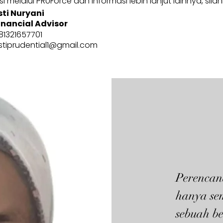
 melalui PRUForce dan informasi lebih lanjut lainnya, sila
sti Nuryani
inancial Advisor
81321657701
stiprudential1@gmail.com
Perencan
hanya se
sebuah be