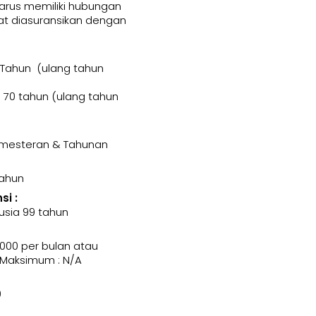
harus memiliki hubungan
t diasuransikan dengan
 Tahun (ulang tahun
70 tahun (ulang tahun
Semesteran & Tahunan
Tahun
i :
usia 99 tahun
000 per bulan atau
 Maksimum : N/A
0