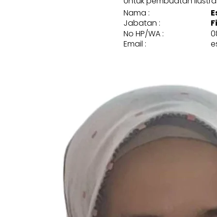
Untuk pembuatan ilustrasi
Nama :
E
Jabatan :
F
No HP/WA :
0
Email :
e