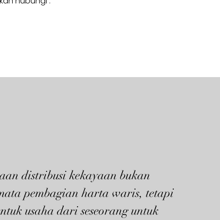
hkan hubungi :
aan distribusi kekayaan bukan
mata pembagian harta waris, tetapi
ntuk usaha dari seseorang untuk