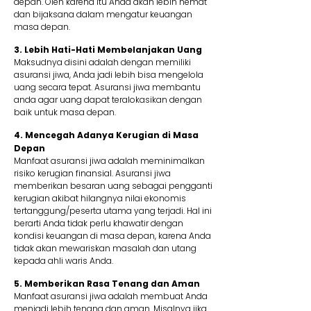
depan. Oleh karena itu Anda akan lebih hemat
dan bijaksana dalam mengatur keuangan
masa depan.
3. Lebih Hati-Hati Membelanjakan Uang
Maksudnya disini adalah dengan memiliki
asuransi jiwa, Anda jadi lebih bisa mengelola
uang secara tepat. Asuransi jiwa membantu
anda agar uang dapat teralokasikan dengan
baik untuk masa depan.
4. Mencegah Adanya Kerugian di Masa
Depan
Manfaat asuransi jiwa adalah meminimalkan
risiko kerugian finansial. Asuransi jiwa
memberikan besaran uang sebagai pengganti
kerugian akibat hilangnya nilai ekonomis
tertanggung/peserta utama yang terjadi. Hal ini
berarti Anda tidak perlu khawatir dengan
kondisi keuangan di masa depan, karena Anda
tidak akan mewariskan masalah dan utang
kepada ahli waris Anda.
5. Memberikan Rasa Tenang dan Aman
Manfaat asuransi jiwa adalah membuat Anda
menjadi lebih tenang dan aman. Misalnya jika