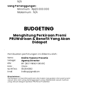
N/A
Uang Pertanggungan :
Minimum : Rp20.000.000
Maksimum : N/A
BUDGETING
Menghitung Perkiraan Premi
PRUWarisan & Benefit Yang Akan
Didapat
Pembuatan perhitungan ini dibantu oleh :
Nama :
Endito Yuwono Prasetio
Sebagai :
Agency Director
KPM
BFF (BEST FRIEND FOREVER)
Kota :
Cinere
No HP/WA :
08128153983
Email :
Enditoyp@gmail.com
Disclaimer :
Perhitungan ini bersifat perkiraan dan bukan merupakan nilai pasti premi
sesuai usia dan uang pertanggungan yang dikehendaki sesuai ilustrasi
yang dibuat dengan aplikasi PRUForce Prudential.