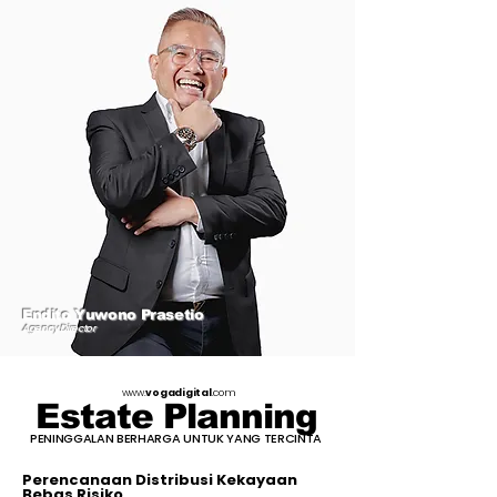
Endito Yuwono Prasetio
Agency Director
www.
vogadigital
.com
Estate Planning
PENINGGALAN BERHARGA UNTUK YANG TERCINTA
Perencanaan Distribusi Kekayaan
Bebas Risiko