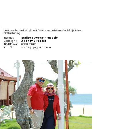
Untuk pembuatan ilustrasi melalui PRUForce dan informasi lebih lanjut lainnya,
silahkan hubungi :
Nama :
Endito Yuwono Prasetio
Jabatan :
Agency Director
No HP/WA :
08128153983
Email :
Enditoyp@gmail.com