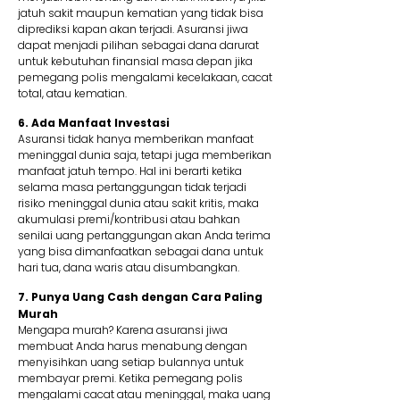
jatuh sakit maupun kematian yang tidak bisa
diprediksi kapan akan terjadi. Asuransi jiwa
dapat menjadi pilihan sebagai dana darurat
untuk kebutuhan finansial masa depan jika
pemegang polis mengalami kecelakaan, cacat
total, atau kematian.
6. Ada Manfaat Investasi
Asuransi tidak hanya memberikan manfaat
meninggal dunia saja, tetapi juga memberikan
manfaat jatuh tempo. Hal ini berarti ketika
selama masa pertanggungan tidak terjadi
risiko meninggal dunia atau sakit kritis, maka
akumulasi premi/kontribusi atau bahkan
senilai uang pertanggungan akan Anda terima
yang bisa dimanfaatkan sebagai dana untuk
hari tua, dana waris atau disumbangkan.
7. Punya Uang Cash dengan Cara Paling
Murah
Mengapa murah? Karena asuransi jiwa
membuat Anda harus menabung dengan
menyisihkan uang setiap bulannya untuk
membayar premi. Ketika pemegang polis
mengalami cacat atau meninggal, maka uang