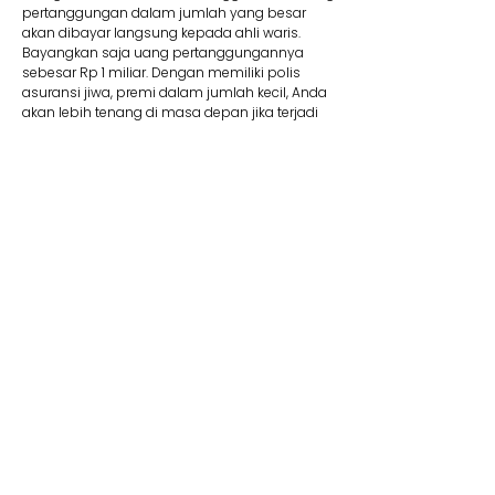
pertanggungan dalam jumlah yang besar
akan dibayar langsung kepada ahli waris.
Bayangkan saja uang pertanggungannya
sebesar Rp 1 miliar. Dengan memiliki polis
asuransi jiwa, premi dalam jumlah kecil, Anda
akan lebih tenang di masa depan jika terjadi
suatu risiko.
8. Membantu Lunasi Utang
Uang pertanggungan bisa dipakai jika Anda
memiliki utang yang mungkin saja belum
terbayar. Contohnya, jika Anda mengajukan
utang dalam jumlah besar seperti KPR, tentu
wajib memiliki asuransi jiwa kredit. Produk ini
membantu pelunasan utang. Jadi Anda tidak
perlu khawatir mewariskan utang kepada ahli
waris Anda kelak.
9. Dana Pendidikan
Selain menyediakan dana pendidikan,
asuransi jiwa juga dapat memberikan rasa
aman dan tenang karena dapat memastikan
target biaya pendidikan anak tercapai. Adanya
jaminan bebas premi/kontribusi dan uang
pertanggungan bisa Anda pakai untuk biaya