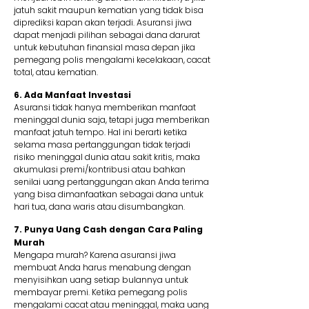
jatuh sakit maupun kematian yang tidak bisa
diprediksi kapan akan terjadi. Asuransi jiwa
dapat menjadi pilihan sebagai dana darurat
untuk kebutuhan finansial masa depan jika
pemegang polis mengalami kecelakaan, cacat
total, atau kematian.
6. Ada Manfaat Investasi
Asuransi tidak hanya memberikan manfaat
meninggal dunia saja, tetapi juga memberikan
manfaat jatuh tempo. Hal ini berarti ketika
selama masa pertanggungan tidak terjadi
risiko meninggal dunia atau sakit kritis, maka
akumulasi premi/kontribusi atau bahkan
senilai uang pertanggungan akan Anda terima
yang bisa dimanfaatkan sebagai dana untuk
hari tua, dana waris atau disumbangkan.
7. Punya Uang Cash dengan Cara Paling
Murah
Mengapa murah? Karena asuransi jiwa
membuat Anda harus menabung dengan
menyisihkan uang setiap bulannya untuk
membayar premi. Ketika pemegang polis
mengalami cacat atau meninggal, maka uang