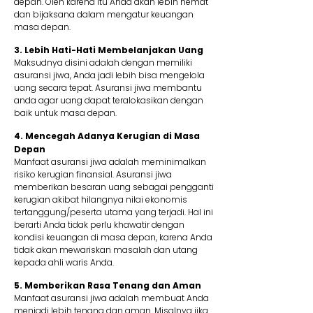
depan. Oleh karena itu Anda akan lebih hemat
dan bijaksana dalam mengatur keuangan
masa depan.
3. Lebih Hati-Hati Membelanjakan Uang
Maksudnya disini adalah dengan memiliki
asuransi jiwa, Anda jadi lebih bisa mengelola
uang secara tepat. Asuransi jiwa membantu
anda agar uang dapat teralokasikan dengan
baik untuk masa depan.
4. Mencegah Adanya Kerugian di Masa
Depan
Manfaat asuransi jiwa adalah meminimalkan
risiko kerugian finansial. Asuransi jiwa
memberikan besaran uang sebagai pengganti
kerugian akibat hilangnya nilai ekonomis
tertanggung/peserta utama yang terjadi. Hal ini
berarti Anda tidak perlu khawatir dengan
kondisi keuangan di masa depan, karena Anda
tidak akan mewariskan masalah dan utang
kepada ahli waris Anda.
5. Memberikan Rasa Tenang dan Aman
Manfaat asuransi jiwa adalah membuat Anda
menjadi lebih tenang dan aman. Misalnya jika