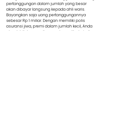
pertanggungan dalam jumlah yang besar
akan dibayar langsung kepada ahli waris.
Bayangkan saja uang pertanggungannya
sebesar Rp 1 miliar. Dengan memiliki polis
asuransi jiwa, premi dalam jumlah kecil, Anda
akan lebih tenang di masa depan jika terjadi
suatu risiko.
8. Membantu Lunasi Utang
Uang pertanggungan bisa dipakai jika Anda
memiliki utang yang mungkin saja belum
terbayar. Contohnya, jika Anda mengajukan
utang dalam jumlah besar seperti KPR, tentu
wajib memiliki asuransi jiwa kredit. Produk ini
membantu pelunasan utang. Jadi Anda tidak
perlu khawatir mewariskan utang kepada ahli
waris Anda kelak.
9. Dana Pendidikan
Selain menyediakan dana pendidikan,
asuransi jiwa juga dapat memberikan rasa
aman dan tenang karena dapat memastikan
target biaya pendidikan anak tercapai. Adanya
jaminan bebas premi/kontribusi dan uang
pertanggungan bisa Anda pakai untuk biaya