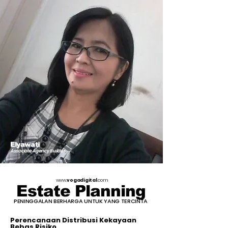
Elyawati
Associate Agency Builder
www.
vogadigital
.com
Estate Planning
PENINGGALAN BERHARGA UNTUK YANG TERCINTA
Perencanaan Distribusi Kekayaan
Bebas Risiko