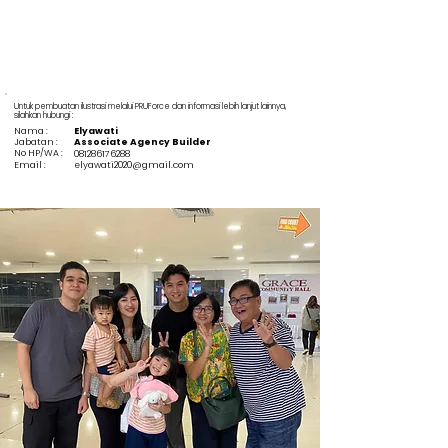
Untuk pembuatan ilustrasi melalui PRUForce dan informasi lebih lanjut lainnya,
silahkan hubungi :
Nama :
Elyawati
Jabatan :
Associate Agency Builder
No HP/WA :
081286176288
Email :
elyawati2020@gmail.com