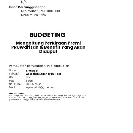
N/A
Uang Pertanggungan :
Minimum : Rp20.000.000
Maksimum : N/A
BUDGETING
Menghitung Perkiraan Premi
PRUWarisan & Benefit Yang Akan
Didapat
Pembuatan perhitungan ini dibantu oleh :
Nama :
Elyawati
Sebagai :
Associate Agency Builder
KPM
GO1
Kota :
Bekasi
No HP/WA :
081286176288
Email :
elyawati2020@gmail.com
Disclaimer :
Perhitungan ini bersifat perkiraan dan bukan merupakan nilai pasti premi
sesuai usia dan uang pertanggungan yang dikehendaki sesuai ilustrasi
yang dibuat dengan aplikasi PRUForce Prudential.