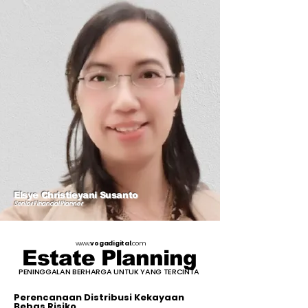
Elsye Christieyani Susanto
Senior Financial Planner
www.
vogadigital
.com
Estate Planning
PENINGGALAN BERHARGA UNTUK YANG TERCINTA
Perencanaan Distribusi Kekayaan
Bebas Risiko