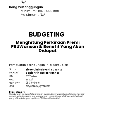
N/A
Uang Pertanggungan :
Minimum : Rp20.000.000
Maksimum : N/A
BUDGETING
Menghitung Perkiraan Premi
PRUWarisan & Benefit Yang Akan
Didapat
Pembuatan perhitungan ini dibantu oleh :
Nama :
Elsye Christieyani Susanto
Sebagai :
Senior Financial Planner
KPM
IT2/Firstline
Kota :
Bekasi
No HP/WA :
081310764516
Email :
elsyechr79@gmail.com
Disclaimer :
Perhitungan ini bersifat perkiraan dan bukan merupakan nilai pasti premi
sesuai usia dan uang pertanggungan yang dikehendaki sesuai ilustrasi
yang dibuat dengan aplikasi PRUForce Prudential.