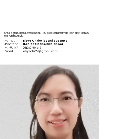
Untuk pembuatan ilustrasi melalui PRUForce dan informasi lebih lanjut lainnya,
silahkan hubungi :
Nama :
Elsye Christieyani Susanto
Jabatan :
Senior Financial Planner
No HP/WA :
081310764516
Email :
elsyechr79@gmail.com