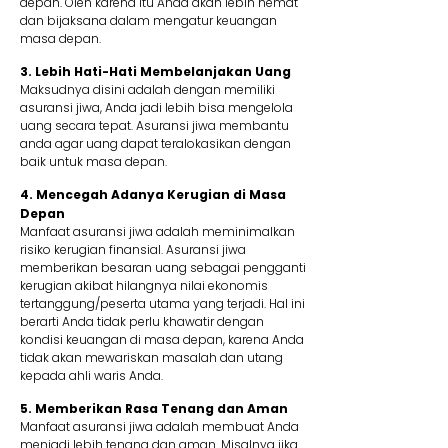
depan. Oleh karena itu Anda akan lebih hemat
dan bijaksana dalam mengatur keuangan
masa depan.
3. Lebih Hati-Hati Membelanjakan Uang
Maksudnya disini adalah dengan memiliki
asuransi jiwa, Anda jadi lebih bisa mengelola
uang secara tepat. Asuransi jiwa membantu
anda agar uang dapat teralokasikan dengan
baik untuk masa depan.
4. Mencegah Adanya Kerugian di Masa
Depan
Manfaat asuransi jiwa adalah meminimalkan
risiko kerugian finansial. Asuransi jiwa
memberikan besaran uang sebagai pengganti
kerugian akibat hilangnya nilai ekonomis
tertanggung/peserta utama yang terjadi. Hal ini
berarti Anda tidak perlu khawatir dengan
kondisi keuangan di masa depan, karena Anda
tidak akan mewariskan masalah dan utang
kepada ahli waris Anda.
5. Memberikan Rasa Tenang dan Aman
Manfaat asuransi jiwa adalah membuat Anda
menjadi lebih tenang dan aman. Misalnya jika