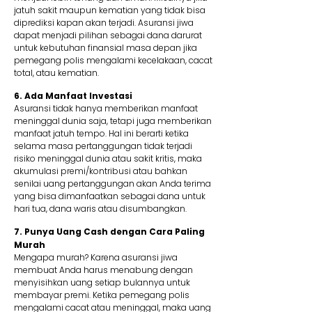
jatuh sakit maupun kematian yang tidak bisa
diprediksi kapan akan terjadi. Asuransi jiwa
dapat menjadi pilihan sebagai dana darurat
untuk kebutuhan finansial masa depan jika
pemegang polis mengalami kecelakaan, cacat
total, atau kematian.
6. Ada Manfaat Investasi
Asuransi tidak hanya memberikan manfaat
meninggal dunia saja, tetapi juga memberikan
manfaat jatuh tempo. Hal ini berarti ketika
selama masa pertanggungan tidak terjadi
risiko meninggal dunia atau sakit kritis, maka
akumulasi premi/kontribusi atau bahkan
senilai uang pertanggungan akan Anda terima
yang bisa dimanfaatkan sebagai dana untuk
hari tua, dana waris atau disumbangkan.
7. Punya Uang Cash dengan Cara Paling
Murah
Mengapa murah? Karena asuransi jiwa
membuat Anda harus menabung dengan
menyisihkan uang setiap bulannya untuk
membayar premi. Ketika pemegang polis
mengalami cacat atau meninggal, maka uang