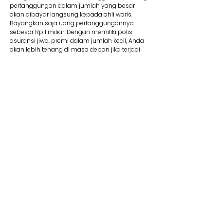
pertanggungan dalam jumlah yang besar
akan dibayar langsung kepada ahli waris.
Bayangkan saja uang pertanggungannya
sebesar Rp 1 miliar. Dengan memiliki polis
asuransi jiwa, premi dalam jumlah kecil, Anda
akan lebih tenang di masa depan jika terjadi
suatu risiko.
8. Membantu Lunasi Utang
Uang pertanggungan bisa dipakai jika Anda
memiliki utang yang mungkin saja belum
terbayar. Contohnya, jika Anda mengajukan
utang dalam jumlah besar seperti KPR, tentu
wajib memiliki asuransi jiwa kredit. Produk ini
membantu pelunasan utang. Jadi Anda tidak
perlu khawatir mewariskan utang kepada ahli
waris Anda kelak.
9. Dana Pendidikan
Selain menyediakan dana pendidikan,
asuransi jiwa juga dapat memberikan rasa
aman dan tenang karena dapat memastikan
target biaya pendidikan anak tercapai. Adanya
jaminan bebas premi/kontribusi dan uang
pertanggungan bisa Anda pakai untuk biaya