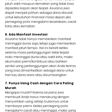
jatuh sakit maupun kematian yang tidak bisa
diprediksi kapan akan terjadi. Asuransi jiwa
dapat menjadi pilihan sebagai dana darurat
untuk kebutuhan finansial masa depan jika
pemegang polis mengalami kecelakaan, cacat
total, atau kematian.
6. Ada Manfaat Investasi
Asuransi tidak hanya memberikan manfaat
meninggal dunia saja, tetapi juga memberikan
manfaat jatuh tempo. Hal ini berarti ketika
selama masa pertanggungan tidak terjadi
risiko meninggal dunia atau sakit kritis, maka
akumulasi premi/kontribusi atau bahkan
senilai uang pertanggungan akan Anda terima
yang bisa dimanfaatkan sebagai dana untuk
hari tua, dana waris atau disumbangkan.
7. Punya Uang Cash dengan Cara Paling
Murah
Mengapa murah? Karena asuransi jiwa
membuat Anda harus menabung dengan
menyisihkan uang setiap bulannya untuk
membayar premi. Ketika pemegang polis
mengalami cacat atau meninggal, maka uang