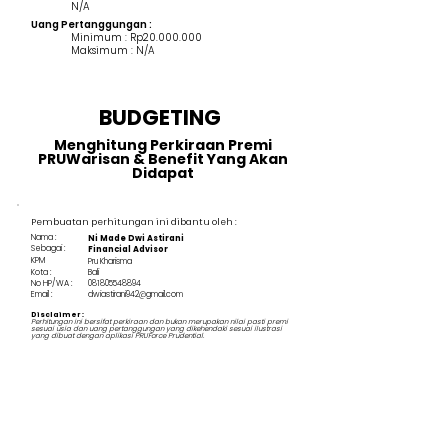
N/A
Uang Pertanggungan :
Minimum : Rp20.000.000
Maksimum : N/A
BUDGETING
Menghitung Perkiraan Premi
PRUWarisan & Benefit Yang Akan
Didapat
Pembuatan perhitungan ini dibantu oleh :
Nama :
Ni Made Dwi Astirani
Sebagai :
Financial Advisor
KPM
Pru Kharisma
Kota :
Bali
No HP/WA :
081805548894
Email :
dwiastirani942@gmail.com
Disclaimer :
Perhitungan ini bersifat perkiraan dan bukan merupakan nilai pasti premi
sesuai usia dan uang pertanggungan yang dikehendaki sesuai ilustrasi
yang dibuat dengan aplikasi PRUForce Prudential.