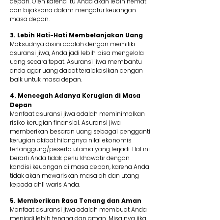
depan. Oleh karena itu Anda akan lebih hemat
dan bijaksana dalam mengatur keuangan
masa depan.
3. Lebih Hati-Hati Membelanjakan Uang
Maksudnya disini adalah dengan memiliki
asuransi jiwa, Anda jadi lebih bisa mengelola
uang secara tepat. Asuransi jiwa membantu
anda agar uang dapat teralokasikan dengan
baik untuk masa depan.
4. Mencegah Adanya Kerugian di Masa
Depan
Manfaat asuransi jiwa adalah meminimalkan
risiko kerugian finansial. Asuransi jiwa
memberikan besaran uang sebagai pengganti
kerugian akibat hilangnya nilai ekonomis
tertanggung/peserta utama yang terjadi. Hal ini
berarti Anda tidak perlu khawatir dengan
kondisi keuangan di masa depan, karena Anda
tidak akan mewariskan masalah dan utang
kepada ahli waris Anda.
5. Memberikan Rasa Tenang dan Aman
Manfaat asuransi jiwa adalah membuat Anda
menjadi lebih tenang dan aman. Misalnya jika