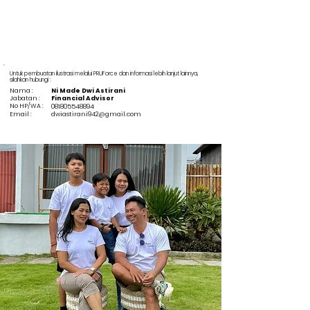
Untuk pembuatan ilustrasi melalui PRUForce dan informasi lebih lanjut lainnya,
silahkan hubungi :
Nama :
Ni Made Dwi Astirani
Jabatan :
Financial Advisor
No HP/WA :
081805548894
Email :
dwiastirani942@gmail.com