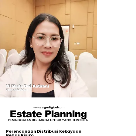
Ni Made Dwi Astirani
Financial Advisor
www.
vogadigital
.com
Estate Planning
PENINGGALAN BERHARGA UNTUK YANG TERCINTA
Perencanaan Distribusi Kekayaan
Bebas Risiko