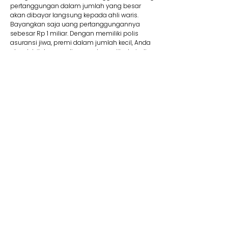
pertanggungan dalam jumlah yang besar
akan dibayar langsung kepada ahli waris.
Bayangkan saja uang pertanggungannya
sebesar Rp 1 miliar. Dengan memiliki polis
asuransi jiwa, premi dalam jumlah kecil, Anda
akan lebih tenang di masa depan jika terjadi
suatu risiko.
8. Membantu Lunasi Utang
Uang pertanggungan bisa dipakai jika Anda
memiliki utang yang mungkin saja belum
terbayar. Contohnya, jika Anda mengajukan
utang dalam jumlah besar seperti KPR, tentu
wajib memiliki asuransi jiwa kredit. Produk ini
membantu pelunasan utang. Jadi Anda tidak
perlu khawatir mewariskan utang kepada ahli
waris Anda kelak.
9. Dana Pendidikan
Selain menyediakan dana pendidikan,
asuransi jiwa juga dapat memberikan rasa
aman dan tenang karena dapat memastikan
target biaya pendidikan anak tercapai. Adanya
jaminan bebas premi/kontribusi dan uang
pertanggungan bisa Anda pakai untuk biaya