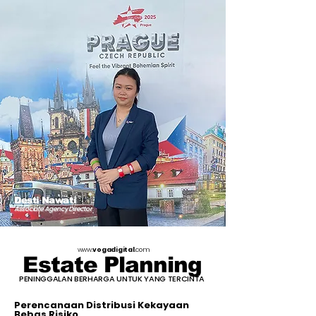
Desti Nawati
Associate Agency Director
www.
vogadigital
.com
Estate Planning
PENINGGALAN BERHARGA UNTUK YANG TERCINTA
Perencanaan Distribusi Kekayaan
Bebas Risiko