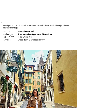
Untuk pembuatan ilustrasi melalui PRUForce dan informasi lebih lanjut lainnya,
silahkan hubungi :
Nama :
Desti Nawati
Jabatan :
Associate Agency Director
No HP/WA :
085841961589
Email :
Desti.nwt10@gmail.com