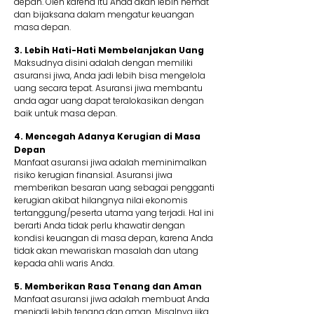
depan. Oleh karena itu Anda akan lebih hemat
dan bijaksana dalam mengatur keuangan
masa depan.
3. Lebih Hati-Hati Membelanjakan Uang
Maksudnya disini adalah dengan memiliki
asuransi jiwa, Anda jadi lebih bisa mengelola
uang secara tepat. Asuransi jiwa membantu
anda agar uang dapat teralokasikan dengan
baik untuk masa depan.
4. Mencegah Adanya Kerugian di Masa
Depan
Manfaat asuransi jiwa adalah meminimalkan
risiko kerugian finansial. Asuransi jiwa
memberikan besaran uang sebagai pengganti
kerugian akibat hilangnya nilai ekonomis
tertanggung/peserta utama yang terjadi. Hal ini
berarti Anda tidak perlu khawatir dengan
kondisi keuangan di masa depan, karena Anda
tidak akan mewariskan masalah dan utang
kepada ahli waris Anda.
5. Memberikan Rasa Tenang dan Aman
Manfaat asuransi jiwa adalah membuat Anda
menjadi lebih tenang dan aman. Misalnya jika