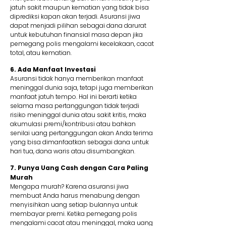
jatuh sakit maupun kematian yang tidak bisa
diprediksi kapan akan terjadi. Asuransi jiwa
dapat menjadi pilihan sebagai dana darurat
untuk kebutuhan finansial masa depan jika
pemegang polis mengalami kecelakaan, cacat
total, atau kematian.
6. Ada Manfaat Investasi
Asuransi tidak hanya memberikan manfaat
meninggal dunia saja, tetapi juga memberikan
manfaat jatuh tempo. Hal ini berarti ketika
selama masa pertanggungan tidak terjadi
risiko meninggal dunia atau sakit kritis, maka
akumulasi premi/kontribusi atau bahkan
senilai uang pertanggungan akan Anda terima
yang bisa dimanfaatkan sebagai dana untuk
hari tua, dana waris atau disumbangkan.
7. Punya Uang Cash dengan Cara Paling
Murah
Mengapa murah? Karena asuransi jiwa
membuat Anda harus menabung dengan
menyisihkan uang setiap bulannya untuk
membayar premi. Ketika pemegang polis
mengalami cacat atau meninggal, maka uang