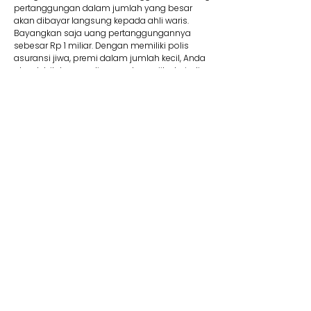
pertanggungan dalam jumlah yang besar
akan dibayar langsung kepada ahli waris.
Bayangkan saja uang pertanggungannya
sebesar Rp 1 miliar. Dengan memiliki polis
asuransi jiwa, premi dalam jumlah kecil, Anda
akan lebih tenang di masa depan jika terjadi
suatu risiko.
8. Membantu Lunasi Utang
Uang pertanggungan bisa dipakai jika Anda
memiliki utang yang mungkin saja belum
terbayar. Contohnya, jika Anda mengajukan
utang dalam jumlah besar seperti KPR, tentu
wajib memiliki asuransi jiwa kredit. Produk ini
membantu pelunasan utang. Jadi Anda tidak
perlu khawatir mewariskan utang kepada ahli
waris Anda kelak.
9. Dana Pendidikan
Selain menyediakan dana pendidikan,
asuransi jiwa juga dapat memberikan rasa
aman dan tenang karena dapat memastikan
target biaya pendidikan anak tercapai. Adanya
jaminan bebas premi/kontribusi dan uang
pertanggungan bisa Anda pakai untuk biaya