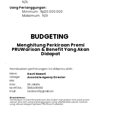
N/A
Uang Pertanggungan :
Minimum : Rp20.000.000
Maksimum : N/A
BUDGETING
Menghitung Perkiraan Premi
PRUWarisan & Benefit Yang Akan
Didapat
Pembuatan perhitungan ini dibantu oleh :
Nama :
Desti Nawati
Sebagai :
Associate Agency Director
KPM
Kota :
DKI Jakarta
No HP/WA :
085841961589
Email :
Desti.nwt10@gmail.com
Disclaimer :
Perhitungan ini bersifat perkiraan dan bukan merupakan nilai pasti premi
sesuai usia dan uang pertanggungan yang dikehendaki sesuai ilustrasi
yang dibuat dengan aplikasi PRUForce Prudential.