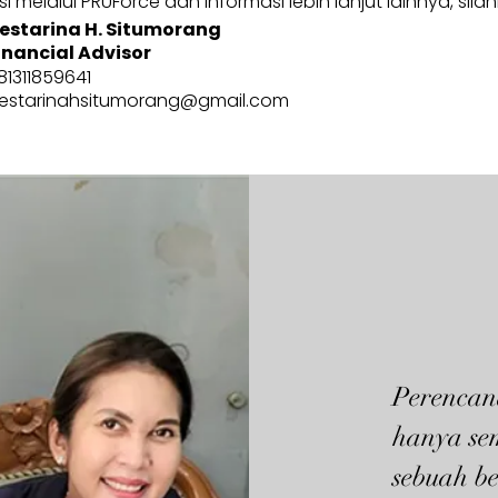
 melalui PRUForce dan informasi lebih lanjut lainnya, sila
estarina H. Situmorang
inancial Advisor
81311859641
estarinahsitumorang@gmail.com
Perencan
hanya se
sebuah be