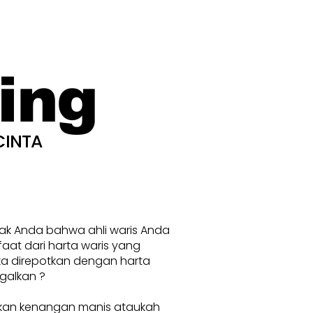
ing
CINTA
nak Anda bahwa ahli waris Anda
at dari harta waris yang
ka direpotkan dengan harta
galkan ?
kan kenangan manis ataukah