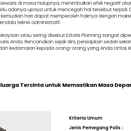
pewaris di masa hidupnya, menimbulkan efek negatif at
, perlu adanya upaya untuk mencegah hal tersebut terjadi
 kemudian hari dapat memperoleh haknya dengan maksima
endala teknis administratif.
ekayaan atau sering disebut Estate Planning sangat dip
i waris Anda. Rencanakan sejak dini, persiapkan sedari se
an kedamaian kepada orang-orang yang Anda cintai, kini
eluarga Tercinta untuk Memastikan Masa Depa
Kriteria Umum
Jenis Pemegang Polis :