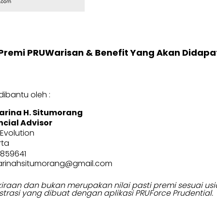
Premi PRUWarisan & Benefit Yang Akan Didapa
ibantu oleh :
arina H. Situmorang
ncial Advisor
Evolution
rta
1859641
arinahsitumorang@gmail.com
erkiraan dan bukan merupakan nilai pasti premi sesuai 
strasi yang dibuat dengan aplikasi PRUForce Prudential.