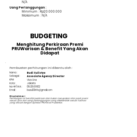
N/A
Uang Pertanggungan :
Minimum : Rp20.000.000
Maksimum : N/A
BUDGETING
Menghitung Perkiraan Premi
PRUWarisan & Benefit Yang Akan
Didapat
Pembuatan perhitungan ini dibantu oleh :
Nama :
Budi Sulistyo
Sebagai :
Associate Agency Director
KPM
Viva One
Kota :
Jakarta
No HP/WA :
08128101602
Email :
busul33info@gmail.com
Disclaimer :
Perhitungan ini bersifat perkiraan dan bukan merupakan nilai pasti premi
sesuai usia dan uang pertanggungan yang dikehendaki sesuai ilustrasi
yang dibuat dengan aplikasi PRUForce Prudential.