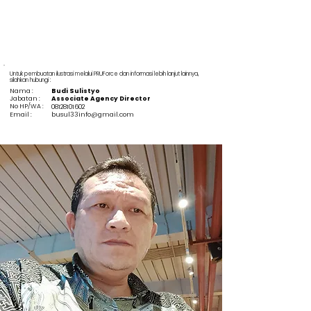
Untuk pembuatan ilustrasi melalui PRUForce dan informasi lebih lanjut lainnya,
silahkan hubungi :
Nama :
Budi Sulistyo
Jabatan :
Associate Agency Director
No HP/WA :
08128101602
Email :
busul33info@gmail.com