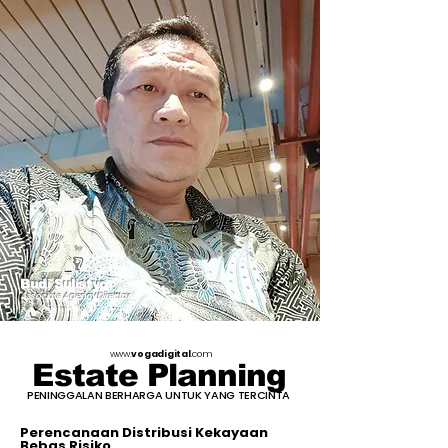
Budi Sulistyo
Associate Agency Director
www.
vogadigital
.com
Estate Planning
PENINGGALAN BERHARGA UNTUK YANG TERCINTA
Perencanaan Distribusi Kekayaan
Bebas Risiko