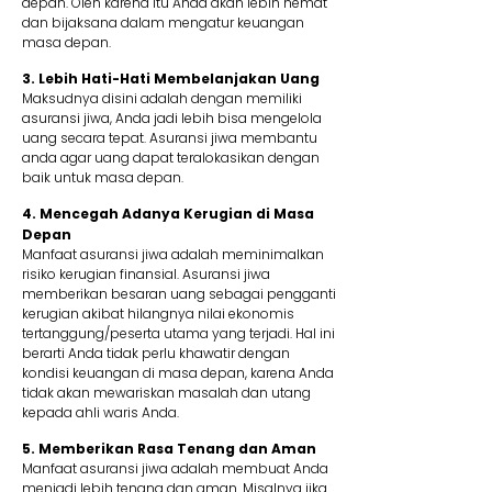
depan. Oleh karena itu Anda akan lebih hemat
dan bijaksana dalam mengatur keuangan
masa depan.
3. Lebih Hati-Hati Membelanjakan Uang
Maksudnya disini adalah dengan memiliki
asuransi jiwa, Anda jadi lebih bisa mengelola
uang secara tepat. Asuransi jiwa membantu
anda agar uang dapat teralokasikan dengan
baik untuk masa depan.
4. Mencegah Adanya Kerugian di Masa
Depan
Manfaat asuransi jiwa adalah meminimalkan
risiko kerugian finansial. Asuransi jiwa
memberikan besaran uang sebagai pengganti
kerugian akibat hilangnya nilai ekonomis
tertanggung/peserta utama yang terjadi. Hal ini
berarti Anda tidak perlu khawatir dengan
kondisi keuangan di masa depan, karena Anda
tidak akan mewariskan masalah dan utang
kepada ahli waris Anda.
5. Memberikan Rasa Tenang dan Aman
Manfaat asuransi jiwa adalah membuat Anda
menjadi lebih tenang dan aman. Misalnya jika