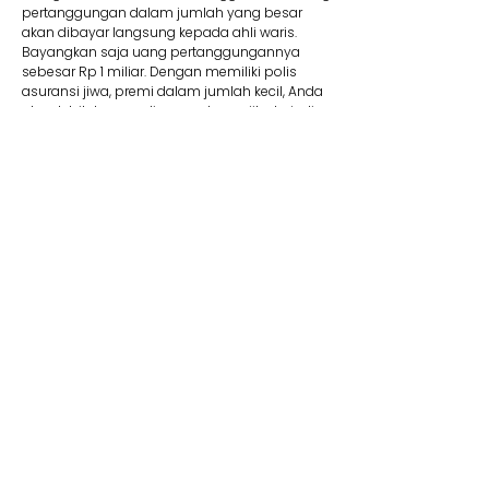
pertanggungan dalam jumlah yang besar
akan dibayar langsung kepada ahli waris.
Bayangkan saja uang pertanggungannya
sebesar Rp 1 miliar. Dengan memiliki polis
asuransi jiwa, premi dalam jumlah kecil, Anda
akan lebih tenang di masa depan jika terjadi
suatu risiko.
8. Membantu Lunasi Utang
Uang pertanggungan bisa dipakai jika Anda
memiliki utang yang mungkin saja belum
terbayar. Contohnya, jika Anda mengajukan
utang dalam jumlah besar seperti KPR, tentu
wajib memiliki asuransi jiwa kredit. Produk ini
membantu pelunasan utang. Jadi Anda tidak
perlu khawatir mewariskan utang kepada ahli
waris Anda kelak.
9. Dana Pendidikan
Selain menyediakan dana pendidikan,
asuransi jiwa juga dapat memberikan rasa
aman dan tenang karena dapat memastikan
target biaya pendidikan anak tercapai. Adanya
jaminan bebas premi/kontribusi dan uang
pertanggungan bisa Anda pakai untuk biaya