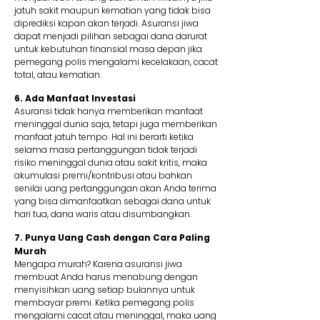
jatuh sakit maupun kematian yang tidak bisa
diprediksi kapan akan terjadi. Asuransi jiwa
dapat menjadi pilihan sebagai dana darurat
untuk kebutuhan finansial masa depan jika
pemegang polis mengalami kecelakaan, cacat
total, atau kematian.
6. Ada Manfaat Investasi
Asuransi tidak hanya memberikan manfaat
meninggal dunia saja, tetapi juga memberikan
manfaat jatuh tempo. Hal ini berarti ketika
selama masa pertanggungan tidak terjadi
risiko meninggal dunia atau sakit kritis, maka
akumulasi premi/kontribusi atau bahkan
senilai uang pertanggungan akan Anda terima
yang bisa dimanfaatkan sebagai dana untuk
hari tua, dana waris atau disumbangkan.
7. Punya Uang Cash dengan Cara Paling
Murah
Mengapa murah? Karena asuransi jiwa
membuat Anda harus menabung dengan
menyisihkan uang setiap bulannya untuk
membayar premi. Ketika pemegang polis
mengalami cacat atau meninggal, maka uang