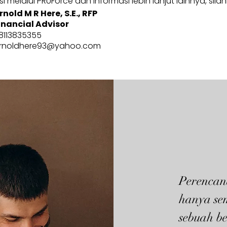
 melalui PRUForce dan informasi lebih lanjut lainnya, sila
rnold M R Here, S.E., RFP
inancial Advisor
8113835355
rnoldhere93@yahoo.com
Perencan
hanya se
sebuah be