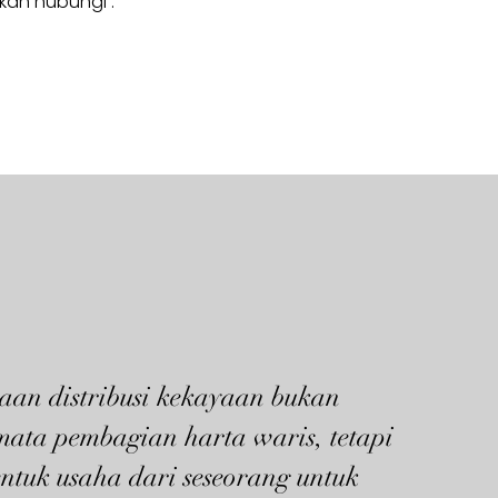
hkan hubungi :
aan distribusi kekayaan bukan
mata pembagian harta waris, tetapi
ntuk usaha dari seseorang untuk