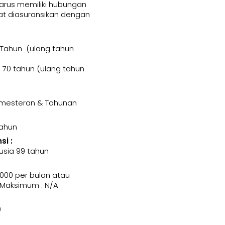
harus memiliki hubungan
t diasuransikan dengan
 Tahun (ulang tahun
70 tahun (ulang tahun
Semesteran & Tahunan
Tahun
i :
usia 99 tahun
000 per bulan atau
 Maksimum : N/A
0