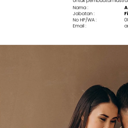
Untuk pembuatan ilustrasi
Nama :
A
Jabatan :
F
No HP/WA :
0
Email :
a