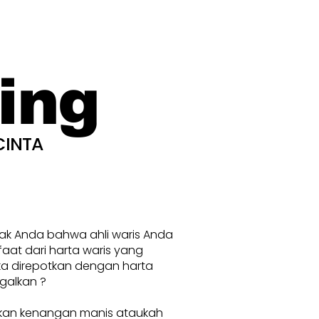
ing
CINTA
nak Anda bahwa ahli waris Anda
at dari harta waris yang
ka direpotkan dengan harta
galkan ?
kan kenangan manis ataukah