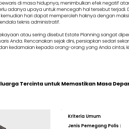
pewaris di masa hidupnya, menimbulkan efek negatif at
, perlu adanya upaya untuk mencegah hal tersebut terjadi
 kemudian hari dapat memperoleh haknya dengan maksima
endala teknis administratif.
ekayaan atau sering disebut Estate Planning sangat dip
i waris Anda. Rencanakan sejak dini, persiapkan sedari se
an kedamaian kepada orang-orang yang Anda cintai, kini
eluarga Tercinta untuk Memastikan Masa Depa
Kriteria Umum
Jenis Pemegang Polis :