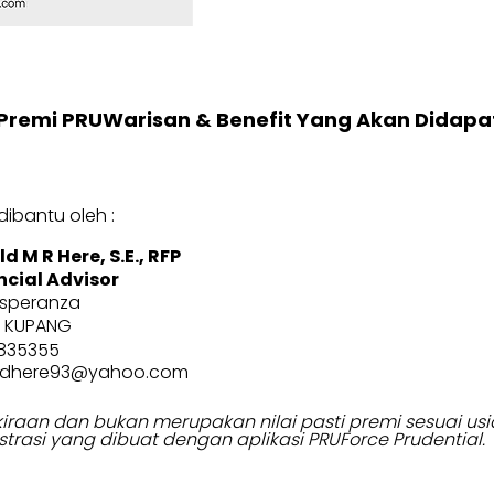
Premi PRUWarisan & Benefit Yang Akan Didapa
ibantu oleh :
d M R Here, S.E., RFP
ncial Advisor
Esperanza
 KUPANG
3835355
ldhere93@yahoo.com
erkiraan dan bukan merupakan nilai pasti premi sesuai 
strasi yang dibuat dengan aplikasi PRUForce Prudential.