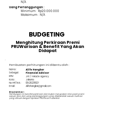
N/A
Uang Pertanggungan :
Minimum : Rp20.000.000
Maksimum : N/A
BUDGETING
Menghitung Perkiraan Premi
PRUWarisan & Benefit Yang Akan
Didapat
Pembuatan perhitungan ini dibantu oleh :
Nama :
Alifo Hangkar
Sebagai :
Financial Advisor
KPM
JH1 / miracle agency
Kota :
Jakarta
No HP/WA :
08128236927
Email :
Alifohangkar@gmail.com
Disclaimer :
Perhitungan ini bersifat perkiraan dan bukan merupakan nilai pasti premi
sesuai usia dan uang pertanggungan yang dikehendaki sesuai ilustrasi
yang dibuat dengan aplikasi PRUForce Prudential.