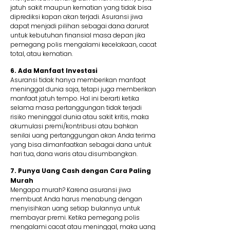
jatuh sakit maupun kematian yang tidak bisa
diprediksi kapan akan terjadi. Asuransi jiwa
dapat menjadi pilihan sebagai dana darurat
untuk kebutuhan finansial masa depan jika
pemegang polis mengalami kecelakaan, cacat
total, atau kematian.
6. Ada Manfaat Investasi
Asuransi tidak hanya memberikan manfaat
meninggal dunia saja, tetapi juga memberikan
manfaat jatuh tempo. Hal ini berarti ketika
selama masa pertanggungan tidak terjadi
risiko meninggal dunia atau sakit kritis, maka
akumulasi premi/kontribusi atau bahkan
senilai uang pertanggungan akan Anda terima
yang bisa dimanfaatkan sebagai dana untuk
hari tua, dana waris atau disumbangkan.
7. Punya Uang Cash dengan Cara Paling
Murah
Mengapa murah? Karena asuransi jiwa
membuat Anda harus menabung dengan
menyisihkan uang setiap bulannya untuk
membayar premi. Ketika pemegang polis
mengalami cacat atau meninggal, maka uang