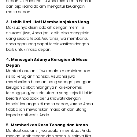
depan. Oleh karena itu Anda akan lebih hemat
dan bijaksana dalam mengatur keuangan
masa depan.
3. Lebih Hati-Hati Membelanjakan Uang
Maksudnya disini adalah dengan memiliki
asuransi jiwa, Anda jadi lebih bisa mengelola
uang secara tepat. Asuransi jiwa membantu
anda agar uang dapat teralokasikan dengan
baik untuk masa depan.
4. Mencegah Adanya Kerugian di Masa
Depan
Manfaat asuransi jiwa adalah meminimalkan
risiko kerugian finansial. Asuransi jiwa
memberikan besaran uang sebagai pengganti
kerugian akibat hilangnya nilai ekonomis
tertanggung/peserta utama yang terjadi. Hal ini
berarti Anda tidak perlu khawatir dengan
kondisi keuangan di masa depan, karena Anda
tidak akan mewariskan masalah dan utang
kepada ahli waris Anda.
5. Memberikan Rasa Tenang dan Aman
Manfaat asuransi jiwa adalah membuat Anda
menjadi lebih tenang dan aman. Misalnya jika