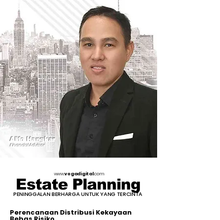
Alifo Hangkar
Financial Advisor
www.
vogadigital
.com
Estate Planning
PENINGGALAN BERHARGA UNTUK YANG TERCINTA
Perencanaan Distribusi Kekayaan
Bebas Risiko