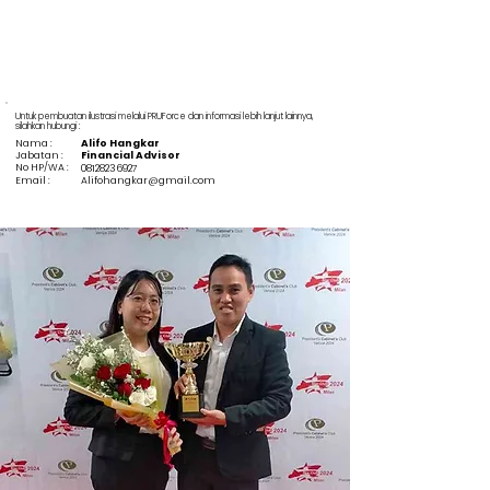
Untuk pembuatan ilustrasi melalui PRUForce dan informasi lebih lanjut lainnya,
silahkan hubungi :
Nama :
Alifo Hangkar
Jabatan :
Financial Advisor
No HP/WA :
08128236927
Email :
Alifohangkar@gmail.com