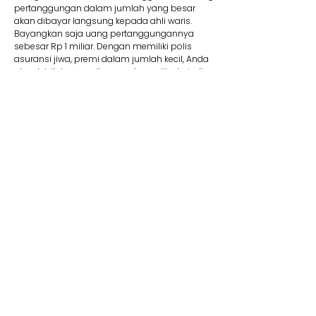
pertanggungan dalam jumlah yang besar
akan dibayar langsung kepada ahli waris.
Bayangkan saja uang pertanggungannya
sebesar Rp 1 miliar. Dengan memiliki polis
asuransi jiwa, premi dalam jumlah kecil, Anda
akan lebih tenang di masa depan jika terjadi
suatu risiko.
8. Membantu Lunasi Utang
Uang pertanggungan bisa dipakai jika Anda
memiliki utang yang mungkin saja belum
terbayar. Contohnya, jika Anda mengajukan
utang dalam jumlah besar seperti KPR, tentu
wajib memiliki asuransi jiwa kredit. Produk ini
membantu pelunasan utang. Jadi Anda tidak
perlu khawatir mewariskan utang kepada ahli
waris Anda kelak.
9. Dana Pendidikan
Selain menyediakan dana pendidikan,
asuransi jiwa juga dapat memberikan rasa
aman dan tenang karena dapat memastikan
target biaya pendidikan anak tercapai. Adanya
jaminan bebas premi/kontribusi dan uang
pertanggungan bisa Anda pakai untuk biaya