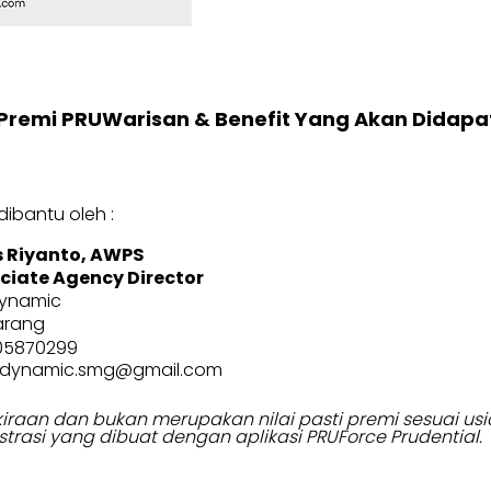
Premi PRUWarisan & Benefit Yang Akan Didapa
ibantu oleh :
 Riyanto, AWPS
ciate Agency Director
Dynamic
rang
05870299
dynamic.smg@gmail.com
erkiraan dan bukan merupakan nilai pasti premi sesuai 
strasi yang dibuat dengan aplikasi PRUForce Prudential.