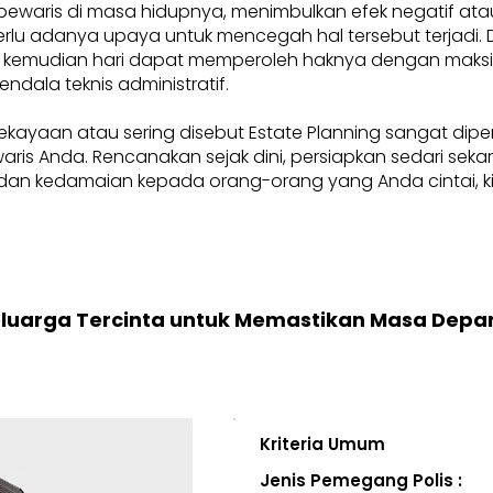
pewaris di masa hidupnya, menimbulkan efek negatif at
, perlu adanya upaya untuk mencegah hal tersebut terjadi
 kemudian hari dapat memperoleh haknya dengan maksima
endala teknis administratif.
ekayaan atau sering disebut Estate Planning sangat dip
i waris Anda. Rencanakan sejak dini, persiapkan sedari se
an kedamaian kepada orang-orang yang Anda cintai, kini
eluarga Tercinta untuk Memastikan Masa Depa
Kriteria Umum
Jenis Pemegang Polis :