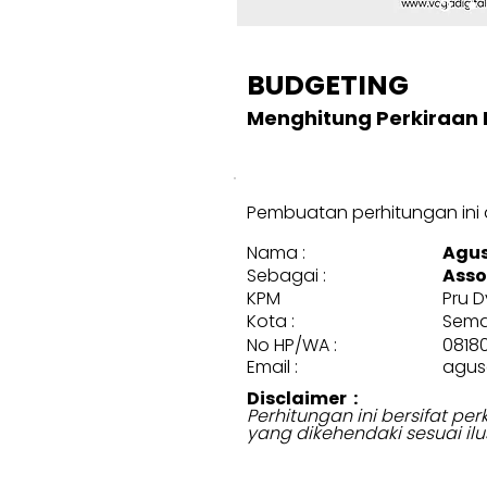
BUDGETING
Menghitung Perkiraan 
Pembuatan perhitungan ini d
Nama :
Agus
Sebagai :
Asso
KPM
Pru 
Kota :
Sema
No HP/WA :
0818
Email :
agus
Disclaimer :
Perhitungan ini bersifat p
yang dikehendaki sesuai ilu