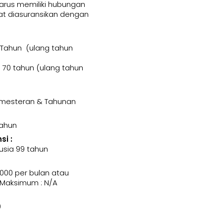
harus memiliki hubungan
t diasuransikan dengan
 Tahun (ulang tahun
70 tahun (ulang tahun
Semesteran & Tahunan
Tahun
i :
usia 99 tahun
000 per bulan atau
 Maksimum : N/A
0