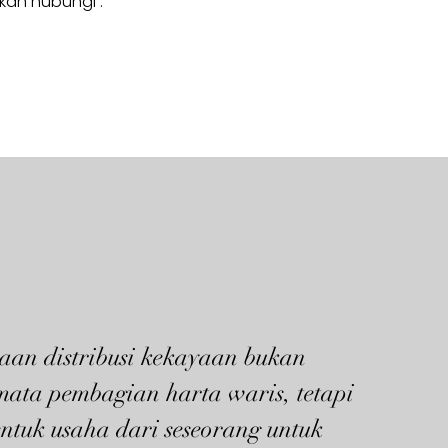
hkan hubungi :
aan distribusi kekayaan bukan
mata pembagian harta waris, tetapi
ntuk usaha dari seseorang untuk