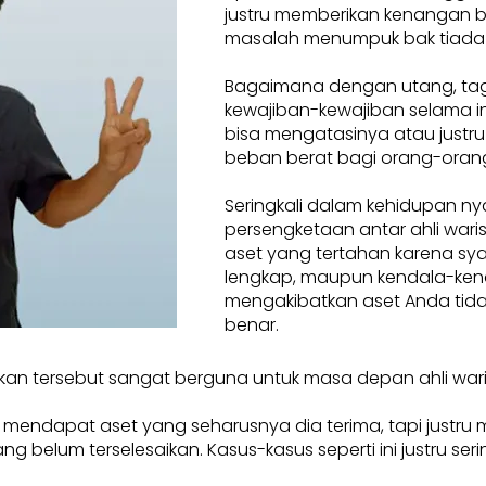
justru memberikan kenangan 
masalah menumpuk bak tiada
Bagaimana dengan utang, tag
kewajiban-kewajiban selama ini
bisa mengatasinya atau justru
beban berat bagi orang-orang
Seringkali dalam kehidupan ny
persengketaan antar ahli waris.
aset yang tertahan karena sya
lengkap, maupun kendala-ken
mengakibatkan aset Anda tidak
benar.
kan tersebut sangat berguna untuk masa depan ahli war
a mendapat aset yang seharusnya dia terima, tapi justru
elum terselesaikan. Kasus-kasus seperti ini justru seringkal