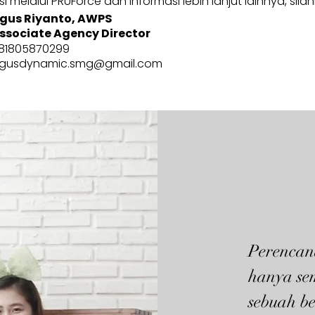
 melalui PRUForce dan informasi lebih lanjut lainnya, sila
gus Riyanto, AWPS
ssociate Agency Director
81805870299
gusdynamic.smg@gmail.com
Perencan
hanya se
sebuah be