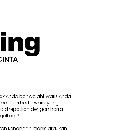
ing
CINTA
nak Anda bahwa ahli waris Anda
at dari harta waris yang
ka direpotkan dengan harta
galkan ?
kan kenangan manis ataukah