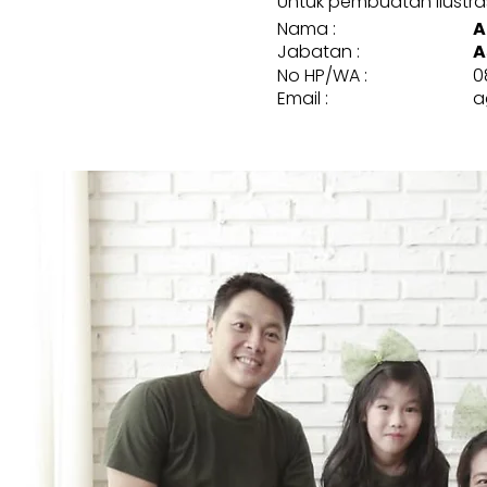
Untuk pembuatan ilustrasi
Nama :
A
Jabatan :
A
No HP/WA :
0
Email :
a