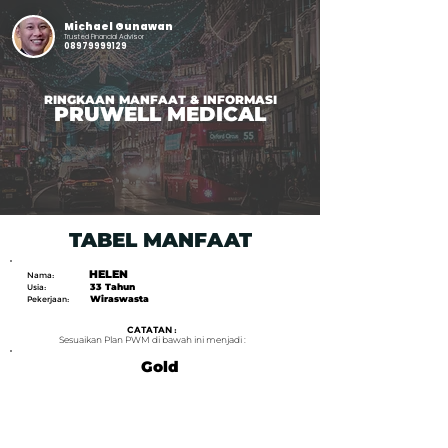
Michael Gunawan
Trusted Financial Advisor
08979999129
RINGKAAN MANFAAT & INFORMASI
PRUWELL MEDICAL
TABEL MANFAAT
HELEN
Nama:
33 Tahun
Usia:
Wiraswasta
Pekerjaan:
CATATAN :
Sesuaikan Plan PWM di bawah ini menjadi :
Gold