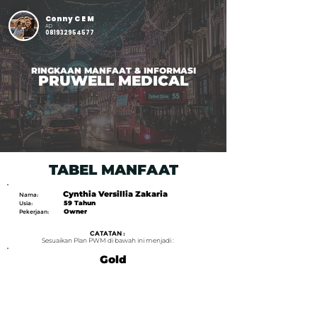
Conny C E M
AD
081932954577
RINGKAAN MANFAAT & INFORMASI
PRUWELL MEDICAL
TABEL MANFAAT
Cynthia Versillia Zakaria
Nama:
59 Tahun
Usia:
Owner
Pekerjaan:
CATATAN :
Sesuaikan Plan PWM di bawah ini menjadi :
Gold