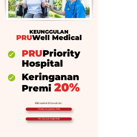
KEUNGGULAN
PRU
Well Medical
PRU
Priority
Hospital
Keringanan
20%
Premi
Klik tombol di bawah ini :
Priority Hospitals PMN
PIC Rumah Sakit PMN