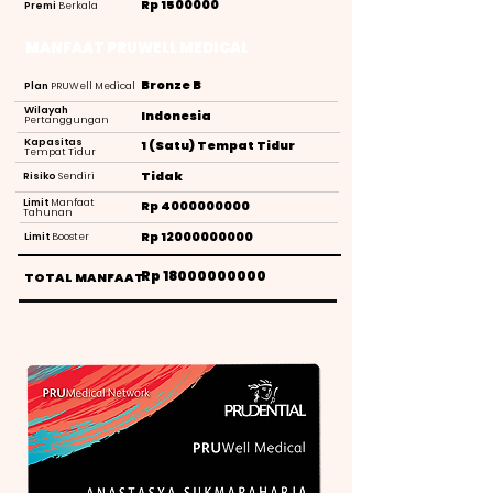
Rp
1500000
Premi
Berkala
MANFAAT PRUWELL MEDICAL
Bronze B
Plan
PRUWell Medical
Wilayah
Indonesia
Pertanggungan
Kapasitas
1 (Satu) Tempat Tidur
Tempat Tidur
Tidak
Risiko
Sendiri
Limit
Manfaat
Rp
4000000000
Tahunan
Rp
12000000000
Limit
Booster
Rp
18000000000
TOTAL MANFAAT