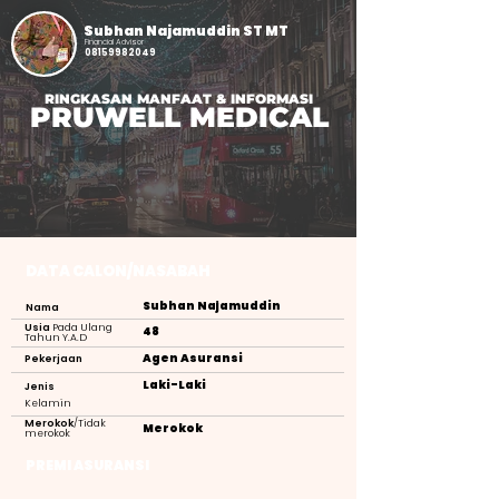
Subhan Najamuddin ST MT
Financial Advisor
08159982049
RINGKASAN MANFAAT & INFORMASI
PRUWELL MEDICAL
DATA CALON/NASABAH
Subhan Najamuddin
Nama
Usia
Pada Ulang
48
Tahun Y.A.D
Agen Asuransi
Pekerjaan
Laki-Laki
Jenis
Kelamin
Merokok
/Tidak
Merokok
merokok
PREMI ASURANSI