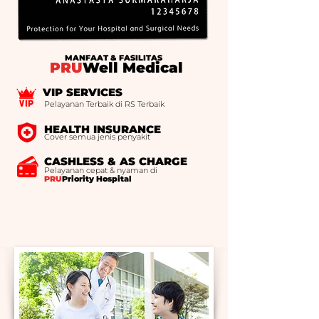
MANFAAT & FASILITAS
PRU
Well Medical
VIP SERVICES
Pelayanan Terbaik di RS Terbaik
HEALTH INSURANCE
Cover semua jenis penyakit
CASHLESS & AS CHARGE
Pelayanan cepat & nyaman di
PRU
Priority Hospital