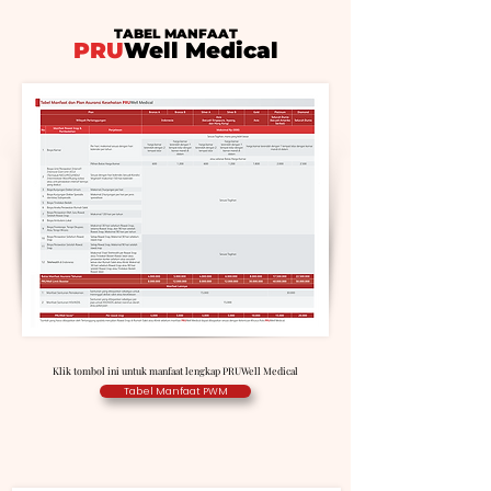
TABEL MANFAAT
PRU
Well Medical
Klik tombol ini untuk manfaat lengkap PRUWell Medical
Tabel Manfaat PWM