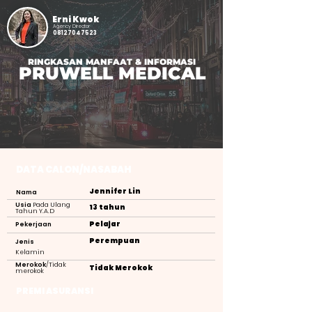
Erni Kwok
Agency Director
08127047523
RINGKASAN MANFAAT & INFORMASI
PRUWELL MEDICAL
DATA CALON/NASABAH
Jennifer Lin
Nama
Usia
Pada Ulang
13 tahun
Tahun Y.A.D
Pelajar
Pekerjaan
Perempuan
Jenis
Kelamin
Merokok
/Tidak
Tidak Merokok
merokok
PREMI ASURANSI