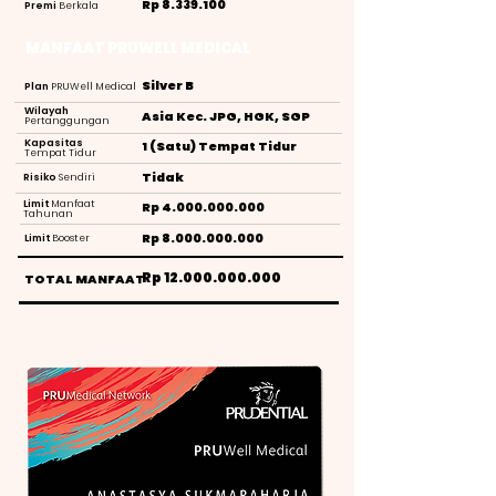
Rp
8.339.100
Premi
Berkala
MANFAAT PRUWELL MEDICAL
Silver B
Plan
PRUWell Medical
Wilayah
Asia Kec. JPG, HGK, SGP
Pertanggungan
Kapasitas
1 (Satu) Tempat Tidur
Tempat Tidur
Tidak
Risiko
Sendiri
Limit
Manfaat
Rp
4.000.000.000
Tahunan
Rp
8.000.000.000
Limit
Booster
Rp
12.000.000.000
TOTAL MANFAAT