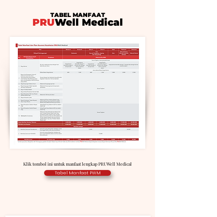
TABEL MANFAAT
PRU
Well Medical
Klik tombol ini untuk manfaat lengkap PRUWell Medical
Tabel Manfaat PWM