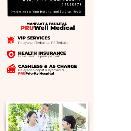
MANFAAT & FASILITAS
PRU
Well Medical
VIP SERVICES
Pelayanan Terbaik di RS Terbaik
HEALTH INSURANCE
Cover semua jenis penyakit
CASHLESS & AS CHARGE
Pelayanan cepat & nyaman di
PRU
Priority Hospital