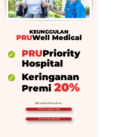
KEUNGGULAN
PRU
Well Medical
PRU
Priority
Hospital
Keringanan
20%
Premi
Klik tombol di bawah ini :
Priority Hospitals PMN
PIC Rumah Sakit PMN