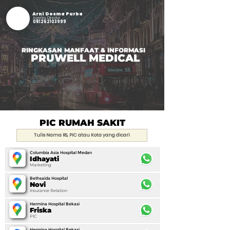
Arni Dosma Purba
Agency Director
081262103999
RINGKASAN MANFAAT & INFORMASI
PRUWELL MEDICAL
PIC RUMAH SAKIT
Columbia Asia Hospital Medan
Idhayati
Marketing
Bethsaida Hospital
Novi
Insurance Relation
Hermina Hospital Bekasi
Friska
PIC
Hermina Hospital Bekasi