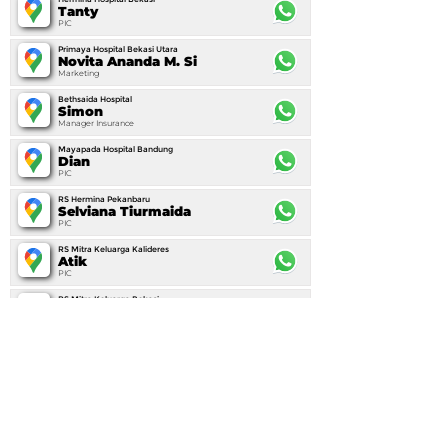
Tanty
PIC
Primaya Hospital Bekasi Utara
Novita Ananda M. Si
Marketing
Bethsaida Hospital
Simon
Manager Insurance
Mayapada Hospital Bandung
Dian
PIC
RS Hermina Pekanbaru
Selviana Tiurmaida
PIC
RS Mitra Keluarga Kalideres
Atik
PIC
RS Mitra Keluarga Bekasi
Dicky
PIC
RS Mitra Keluarga Bekasi Timur
Asep
PIC
RS Mitra Keluarga Bintaro
PIC
PIC