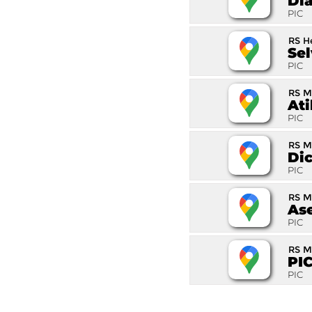
Di
PIC
RS H
Sel
PIC
RS M
Ati
PIC
RS M
Di
PIC
RS M
As
PIC
RS Mi
PI
PIC