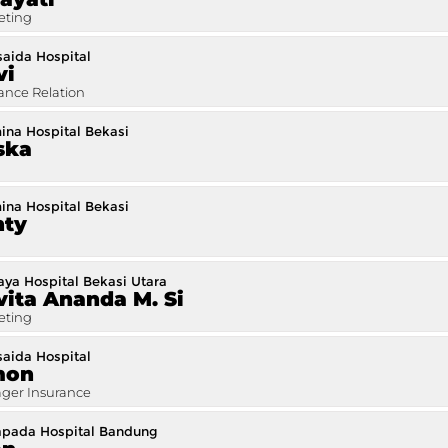
eting
saida Hospital
vi
ance Relation
ina Hospital Bekasi
ska
ina Hospital Bekasi
nty
aya Hospital Bekasi Utara
ita Ananda M. Si
eting
saida Hospital
mon
ger Insurance
pada Hospital Bandung