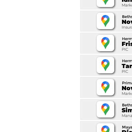
Mark
Beth
No
Insur
Herm
Fri
PIC
Herm
Ta
PIC
Prim
Nov
Mark
Beth
Si
Mana
Maya