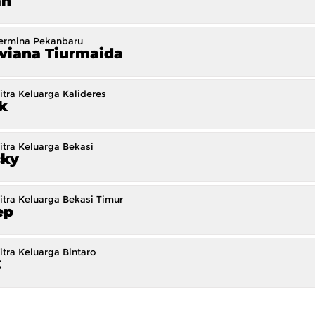
an
ermina Pekanbaru
viana Tiurmaida
itra Keluarga Kalideres
k
itra Keluarga Bekasi
cky
itra Keluarga Bekasi Timur
ep
tra Keluarga Bintaro
C