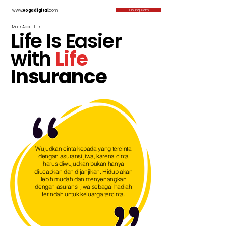
www.
vogadigital
.com
Hubungi Kami
More About Life
Life Is Easier
with
Life
Insurance
Wujudkan cinta kepada yang tercinta
dengan asuransi jiwa, karena cinta
harus diwujudkan bukan hanya
diucapkan dan dijanjikan. Hidup akan
lebih mudah dan menyenangkan
dengan asuransi jiwa sebagai hadiah
terindah untuk keluarga tercinta.