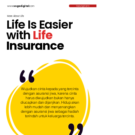
www.
vogadigital
.com
Hubungi Kami
More About Life
Life Is Easier
with
Life
Insurance
Wujudkan cinta kepada yang tercinta
dengan asuransi jiwa, karena cinta
harus diwujudkan bukan hanya
diucapkan dan dijanjikan. Hidup akan
lebih mudah dan menyenangkan
dengan asuransi jiwa sebagai hadiah
terindah untuk keluarga tercinta.